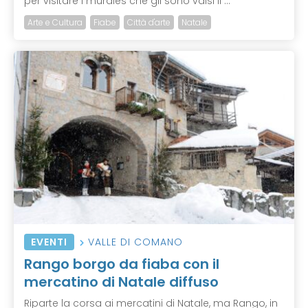
per visitare i murales che gli sono valsi il ...
Arte e Cultura
Fiabe
Città d'arte
Natale
EVENTI
VALLE DI COMANO
Rango borgo da fiaba con il
mercatino di Natale diffuso
Riparte la corsa ai mercatini di Natale, ma Rango, in