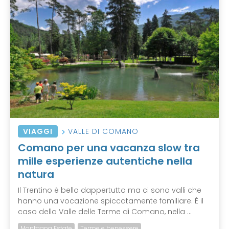
VIAGGI
VALLE DI COMANO
Comano per una vacanza slow tra
mille esperienze autentiche nella
natura
Il Trentino è bello dappertutto ma ci sono valli che
hanno una vocazione spiccatamente familiare. È il
caso della Valle delle Terme di Comano, nella ...
Montagna Estate
Terme e benessere