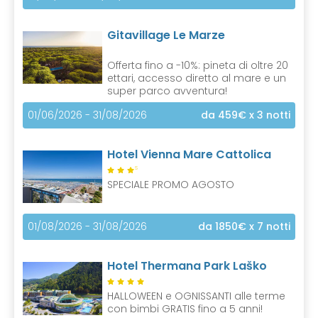
Gitavillage Le Marze
Offerta fino a -10%: pineta di oltre 20
ettari, accesso diretto al mare e un
super parco avventura!
01/06/2026 - 31/08/2026
da 459€
x 3 notti
Hotel Vienna Mare Cattolica
S
SPECIALE PROMO AGOSTO
01/08/2026 - 31/08/2026
da 1850€
x 7 notti
Hotel Thermana Park Laško
HALLOWEEN e OGNISSANTI alle terme
con bimbi GRATIS fino a 5 anni!