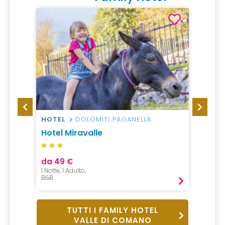
HOTEL
DOLOMITI PAGANELLA
HOTEL
Hotel Miravalle
Vital 
da 49 €
da 19
1 Notte, 1 Adulto,
1 Notte,
B&B
Mezza P
TUTTI I FAMILY HOTEL
VALLE DI COMANO