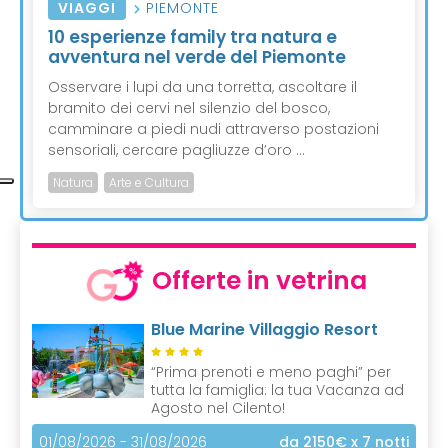
VIAGGI
PIEMONTE
10 esperienze family tra natura e
avventura nel verde del Piemonte
Osservare i lupi da una torretta, ascoltare il
bramito dei cervi nel silenzio del bosco,
camminare a piedi nudi attraverso postazioni
sensoriali, cercare pagliuzze d’oro ...
Natura
Arte e Cultura
Offerte in vetrina
Blue Marine Villaggio Resort
“Prima prenoti e meno paghi” per
tutta la famiglia: la tua Vacanza ad
Agosto nel Cilento!
01/08/2026 - 31/08/2026
da 2150€
x 7 notti