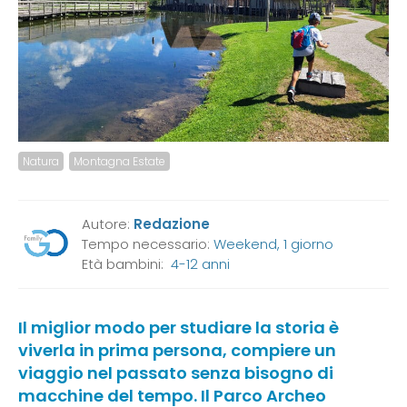
Natura
Montagna Estate
Autore:
Redazione
Tempo necessario:
Weekend, 1 giorno
Età bambini:
4-12 anni
Il miglior modo per studiare la storia è
viverla in prima persona, compiere un
viaggio nel passato senza bisogno di
macchine del tempo. Il Parco Archeo