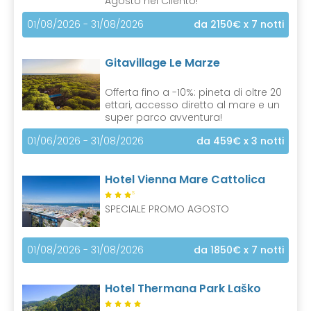
Agosto nel Cilento!
01/08/2026 - 31/08/2026
da 2150€
x 7 notti
Gitavillage Le Marze
Offerta fino a -10%: pineta di oltre 20
ettari, accesso diretto al mare e un
super parco avventura!
01/06/2026 - 31/08/2026
da 459€
x 3 notti
Hotel Vienna Mare Cattolica
S
SPECIALE PROMO AGOSTO
01/08/2026 - 31/08/2026
da 1850€
x 7 notti
Hotel Thermana Park Laško