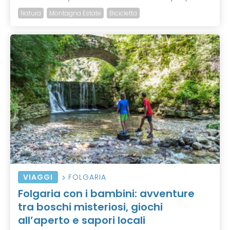
Natura
Montagna Estate
Bicicletta
VIAGGI
FOLGARIA
Folgaria con i bambini: avventure
tra boschi misteriosi, giochi
all’aperto e sapori locali