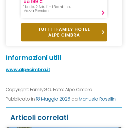
da 199 €
da 54
1 Notte, 2 Adulti + 1 Bambino,
1 Notte, 
Mezza Pensione
B&B
TUTTI I FAMILY HOTEL
ALPE CIMBRA
Informazioni utili
www.alpecimbra.it
Copyright: FamilyGO. Foto: Alpe Cimbra
Pubblicato in
18 Maggio 2026
da
Manuela Rosellini
Articoli correlati