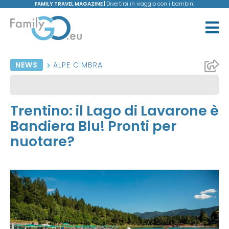
FAMILY TRAVEL MAGAZINE |
Divertirsi in viaggio con i bambini
NEWS
ALPE CIMBRA
Trentino: il Lago di Lavarone è
Bandiera Blu! Pronti per
nuotare?