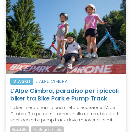
VIAGGI
ALPE CIMBRA
L’Alpe Cimbra, paradiso per i piccoli
biker tra Bike Park e Pump Track
I biker in erba hanno una meta d'eccezione: l'Alpe
Cimbra. Tra percorsi immersi nella natura, bike park
spettacolari e pump track dove muovere i primi ...
Bicicletta
Montagna Estate