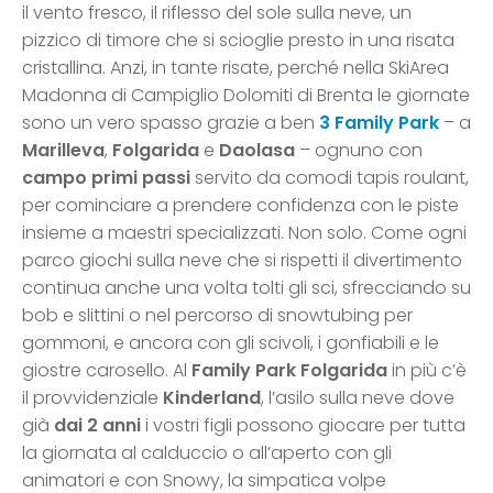
il vento fresco, il riflesso del sole sulla neve, un
pizzico di timore che si scioglie presto in una risata
cristallina. Anzi, in tante risate, perché nella SkiArea
Madonna di Campiglio Dolomiti di Brenta le giornate
sono un vero spasso grazie a ben
3 Family Park
– a
Marilleva
,
Folgarida
e
Daolasa
– ognuno con
campo primi passi
servito da comodi tapis roulant,
per cominciare a prendere confidenza con le piste
insieme a maestri specializzati. Non solo. Come ogni
parco giochi sulla neve che si rispetti il divertimento
continua anche una volta tolti gli sci, sfrecciando su
bob e slittini o nel percorso di snowtubing per
gommoni, e ancora con gli scivoli, i gonfiabili e le
giostre carosello. Al
Family Park Folgarida
in più c’è
il provvidenziale
Kinderland
, l’asilo sulla neve dove
già
dai 2 anni
i vostri figli possono giocare per tutta
la giornata al calduccio o all’aperto con gli
animatori e con Snowy, la simpatica volpe