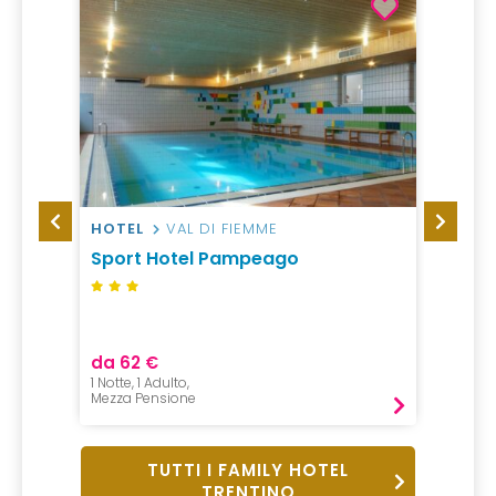
HOTEL
VAL DI FIEMME
HOTEL
Sport Hotel Pampeago
Hotel
da 62 €
da 89
1 Notte, 1 Adulto,
1 Notte, 
Mezza Pensione
Mezza P
TUTTI I FAMILY HOTEL
TRENTINO