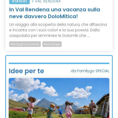
VIAGGI
VAL RENDENA
In Val Rendena una vacanza sulla
neve davvero DoloMitica!
Un viaggio alla scoperta della natura, che affascina
e incanta con i suoi colori e la sua poesia. Dalla
ciaspolata per ammirare le Dolomiti che ...
Montagna Inverno
Reportage
Idee per te
da Familygo SPECIAL