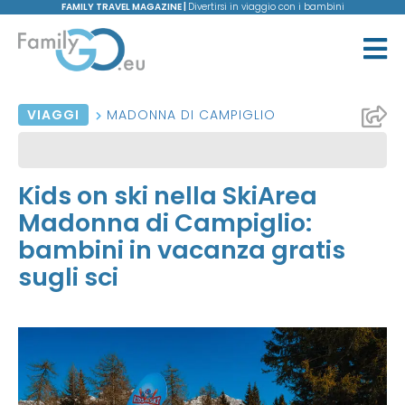
FAMILY TRAVEL MAGAZINE |
Divertirsi in viaggio con i bambini
VIAGGI
MADONNA DI CAMPIGLIO
Kids on ski nella SkiArea
Madonna di Campiglio:
bambini in vacanza gratis
sugli sci