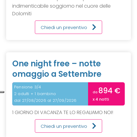
indimenticabile soggiorno nel cuore delle
Dolomiti
Chiedi un preventivo
One night free – notte
omaggio a Settembre
Pensione 3/4
894 €
da
2 adulti + 1 bambino
x 4 notti
dal 27/08/2026 al 27/09/2026
1 GIORNO DI VACANZA TE LO REGALIAMO NOI!
Chiedi un preventivo