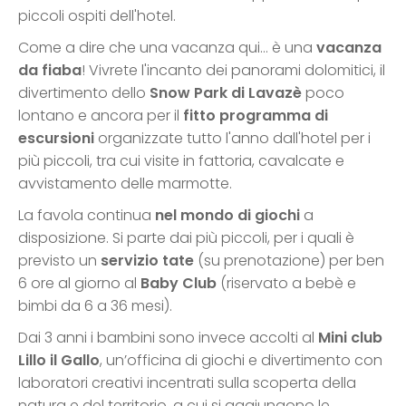
piccoli ospiti dell'hotel.
Come a dire che una vacanza qui… è una
vacanza
da fiaba
! Vivrete l'incanto dei panorami dolomitici, il
divertimento dello
Snow Park di Lavazè
poco
lontano e ancora per il
fitto programma di
escursioni
organizzate tutto l'anno dall'hotel per i
più piccoli, tra cui visite in fattoria, cavalcate e
avvistamento delle marmotte.
La favola continua
nel mondo di giochi
a
disposizione. Si parte dai più piccoli, per i quali è
previsto un
servizio tate
(su prenotazione) per ben
6 ore al giorno al
Baby Club
(riservato a bebè e
bimbi da 6 a 36 mesi).
Dai 3 anni i bambini sono invece accolti al
Mini club
Lillo il Gallo
, un’officina di giochi e divertimento con
laboratori creativi incentrati sulla scoperta della
natura e del territorio, a cui si aggiungono le