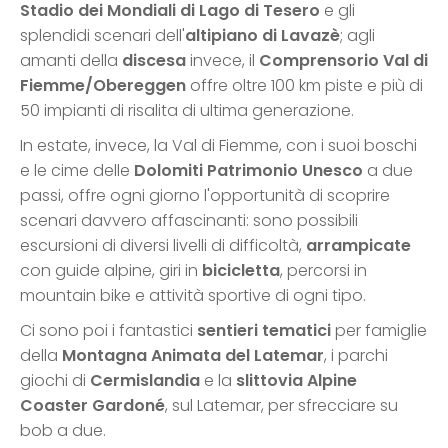
Stadio dei Mondiali di Lago di Tesero
e gli
splendidi scenari dell'
altipiano di Lavazè
; agli
amanti della
discesa
invece, il
Comprensorio Val di
Fiemme/Obereggen
offre oltre 100 km piste e più di
50 impianti di risalita di ultima generazione.
In estate, invece, la Val di Fiemme, con i suoi boschi
e le cime delle
Dolomiti Patrimonio Unesco
a due
passi, offre ogni giorno l'opportunità di scoprire
scenari davvero affascinanti: sono possibili
escursioni di diversi livelli di difficoltà,
arrampicate
con guide alpine, giri in
bicicletta
, percorsi in
mountain bike e attività sportive di ogni tipo.
Ci sono poi i fantastici
sentieri tematici
per famiglie
della
Montagna Animata del Latemar
, i parchi
giochi di
Cermislandia
e la
slittovia Alpine
Coaster Gardoné
, sul Latemar, per sfrecciare su
bob a due.