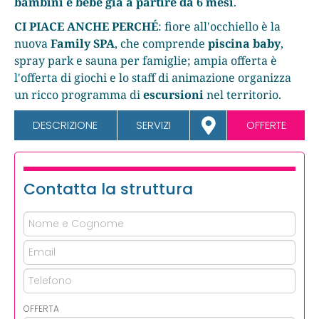
bambini e bebè già a partire da 6 mesi
.
CI PIACE ANCHE PERCHÉ
: fiore all'occhiello è la
nuova
Family SPA
, che comprende
piscina baby
,
spray park e sauna per famiglie; ampia offerta è
l'offerta di giochi e lo staff di animazione organizza
un ricco programma di
escursioni
nel territorio.
DESCRIZIONE
SERVIZI
OFFERTE
Contatta la struttura
OFFERTA