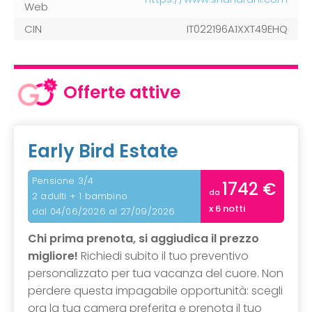
Web
CIN
IT022196A1XXT49EHQ
Offerte attive
Early Bird Estate
Pensione 3/4
1742 €
da
2 adulti + 1 bambino
x 6 notti
dal 04/06/2026 al 27/09/2026
Chi prima prenota, si aggiudica il prezzo
migliore!
Richiedi subito il tuo preventivo
personalizzato per tua vacanza del cuore. Non
perdere questa impagabile opportunità: scegli
ora la tua camera preferita e prenota il tuo