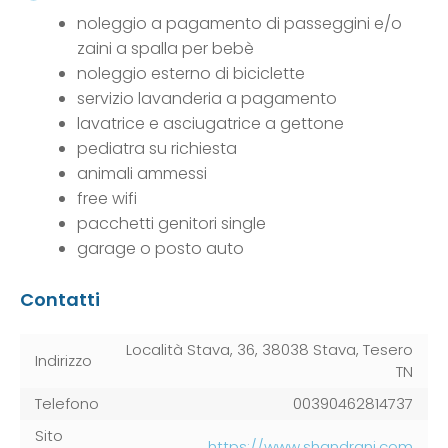
noleggio a pagamento di passeggini e/o
zaini a spalla per bebè
noleggio esterno di biciclette
servizio lavanderia a pagamento
lavatrice e asciugatrice a gettone
pediatra su richiesta
animali ammessi
free wifi
pacchetti genitori single
garage o posto auto
Contatti
Località Stava, 36, 38038 Stava, Tesero
Indirizzo
TN
Telefono
00390462814737
Sito
https://www.shandrani.com