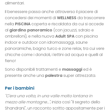
alimentari.
Il benessere passa anche attraverso il piacere di
concedersi dei momenti di
WELLNESS
da trascorrere
nella
PISCINA
coperta e riscaldata da cui si accede
al
giardino
panoramico
(con jacuzzi, sdraio e
ombrelloni), e nella nuova
Adult SPA
con piscina
indoor e outdoor con idromassaggi, saune
panoramiche, bagno turco e zone relax, tra cui vere
chicche come i dondoli, i lettini ad acqua e quelli al
fieno!
Sono disponibili trattamenti e
massaggi
ed è
presente anche una
palestra
super attrezzata.
Per i bambini
"C'era una volta, in una valle molto lontana in
mezzo alle montagne..."
, inizia così "Il segreto dello
Shandranj", un racconto scritto appositamente per i