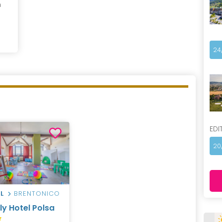
n
24
EDI
20
L
BRENTONICO
ly Hotel Polsa