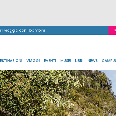
i in viaggio con i bambini
I
ESTINAZIONI
VIAGGI
EVENTI
MUSEI
LIBRI
NEWS
CAMPU