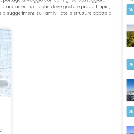
 e reportage di viaggio con consigli su passeggiate
plorare insieme, malghe dove gustare prodotti tipici,
01
tre a suggerimenti su Family Hotel e strutture adatte ai
01
01
ea