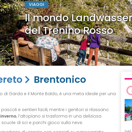
dwasser sull'Albula: la tra
Rosso
ereto
Brentonico
Lago di Garda e il Monte Baldo, è una meta ideale per una
ascoli e sentieri facili, mentre i genitori si rilassano
n
inverno
, l’altopiano si trasforma in una deliziosa
n scuole di sci e parchi gioco sulla neve.
nel