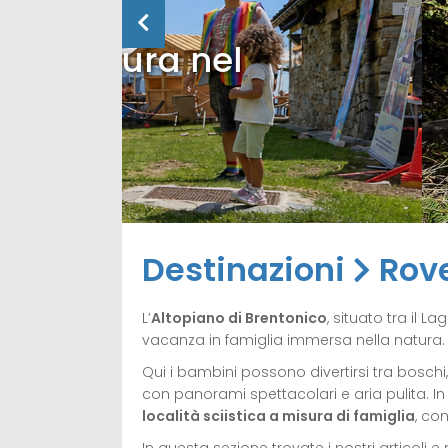
VIAGGI
Il mondo Lan
del Trenino 
Destinazioni
Rov
L’
Altopiano di Brentonico
, situato tra il 
vacanza in famiglia immersa nella natura.
Qui i bambini possono divertirsi tra boschi, p
con panorami spettacolari e aria pulita. I
località sciistica a misura di famiglia
, co