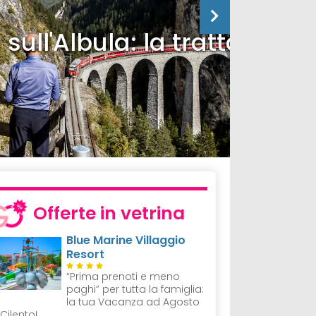
tta family
Offerte in vetrina
Blue Marine Villaggio
Resort
“Prima prenoti e meno
paghi” per tutta la famiglia:
la tua Vacanza ad Agosto
 Cilento!