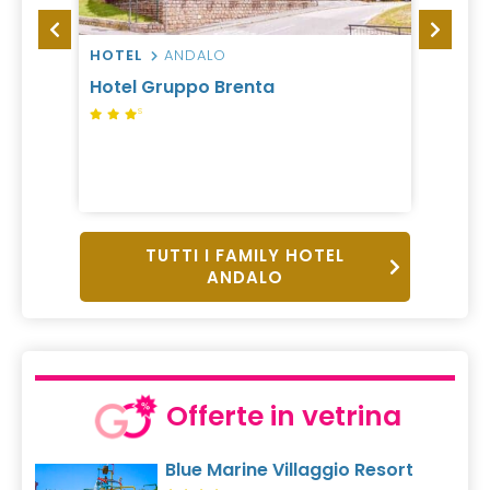
HOTEL
ANDALO
HOTEL
Hotel Gruppo Brenta
Grand
S
da 40
1 Notte,
Pension
TUTTI I FAMILY HOTEL
ANDALO
Offerte in vetrina
Blue Marine Villaggio Resort