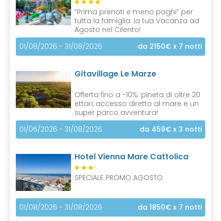
“Prima prenoti e meno paghi” per
tutta la famiglia: la tua Vacanza ad
Agosto nel Cilento!
01/08/2026 - 31/08/2026
da 2150€
x 7 notti
Gitavillage Le Marze
Offerta fino a -10%: pineta di oltre 20
ettari, accesso diretto al mare e un
super parco avventura!
01/06/2026 - 31/08/2026
da 459€
x 3 notti
Hotel Vienna Mare Cattolica
S
SPECIALE PROMO AGOSTO
01/08/2026 - 31/08/2026
da 1850€
x 7 notti