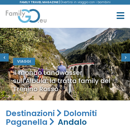
FAMILY TRAVEL MAGAZINE |
Divertirsi in viaggio con i bambini
VIAGGI
Il mondo Landwasser
sull'Albula: la tratta family del
Trenino Rosso
Destinazioni
Dolomiti
Paganella
Andalo