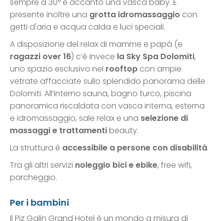
sempre a 30° e accanto una vasca baby. È
presente inoltre una
grotta idromassaggio
con
getti d'aria e acqua calda e luci speciali.
A disposizione del relax di mamme e papà (e
ragazzi over 16
) c’è invece
la Sky Spa Dolomiti
,
uno spazio esclusivo nel
rooftop
con ampie
vetrate affacciate sullo splendido panorama delle
Dolomiti. All’interno sauna, bagno turco, piscina
panoramica riscaldata con vasca interna, esterna
e idromassaggio, sale relax e una
selezione di
massaggi e trattamenti
beauty.
La struttura è
accessibile a persone con disabilità
.
Tra gli altri servizi
noleggio bici e ebike
, free wifi,
parcheggio.
Per i bambini
Il Piz Galin Grand Hotel è un mondo a misura di