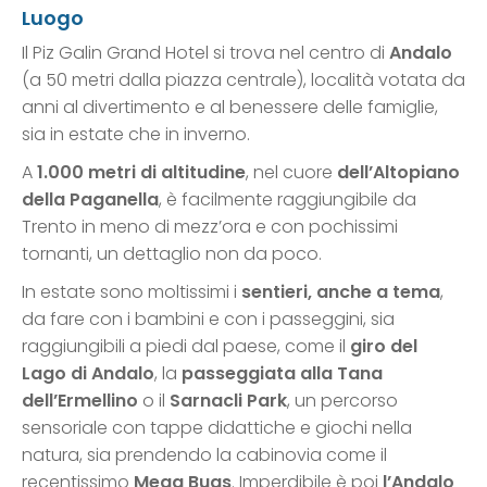
Luogo
Il Piz Galin Grand Hotel si trova nel centro di
Andalo
(a 50 metri dalla piazza centrale), località votata da
anni al divertimento e al benessere delle famiglie,
sia in estate che in inverno.
A
1.000 metri di altitudine
, nel cuore
dell’Altopiano
della Paganella
, è facilmente raggiungibile da
Trento in meno di mezz’ora e con pochissimi
tornanti, un dettaglio non da poco.
In estate sono moltissimi i
sentieri, anche a tema
,
da fare con i bambini e con i passeggini, sia
raggiungibili a piedi dal paese, come il
giro del
Lago di Andalo
, la
passeggiata alla Tana
dell’Ermellino
o il
Sarnacli Park
, un percorso
sensoriale con tappe didattiche e giochi nella
natura, sia prendendo la cabinovia come il
recentissimo
Mega Bugs
. Imperdibile è poi
l’Andalo