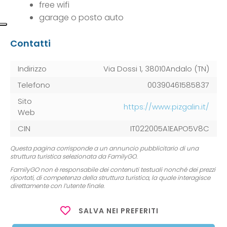
free wifi
garage o posto auto
Contatti
Indirizzo
Via Dossi 1, 38010Andalo (TN)
Telefono
00390461585837
Sito
https://www.pizgalin.it/
Web
CIN
IT022005A1EAPO5V8C
Questa pagina corrisponde a un annuncio pubblicitario di una
struttura turistica selezionata da FamilyGO.
FamilyGO non è responsabile dei contenuti testuali nonché dei prezzi
riportati, di competenza della struttura turistica, la quale interagisce
direttamente con l’utente finale.
SALVA NEI PREFERITI