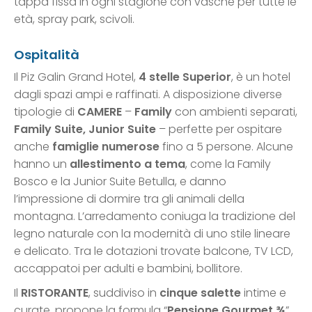
tappa fissa in ogni stagione con vasche per tutte le
età, spray park, scivoli.
Ospitalità
Il Piz Galin Grand Hotel,
4 stelle Superior
, è un hotel
dagli spazi ampi e raffinati. A disposizione diverse
tipologie di
CAMERE
–
Family
con ambienti separati,
Family Suite, Junior Suite
– perfette per ospitare
anche
famiglie numerose
fino a 5 persone. Alcune
hanno un
allestimento a tema
, come la Family
Bosco e la Junior Suite Betulla, e danno
l’impressione di dormire tra gli animali della
montagna. L’arredamento coniuga la tradizione del
legno naturale con la modernità di uno stile lineare
e delicato. Tra le dotazioni trovate balcone, TV LCD,
accappatoi per adulti e bambini, bollitore.
Il
RISTORANTE
, suddiviso in
cinque salette
intime e
curate, propone la formula “
Pensione Gourmet ¾
”,