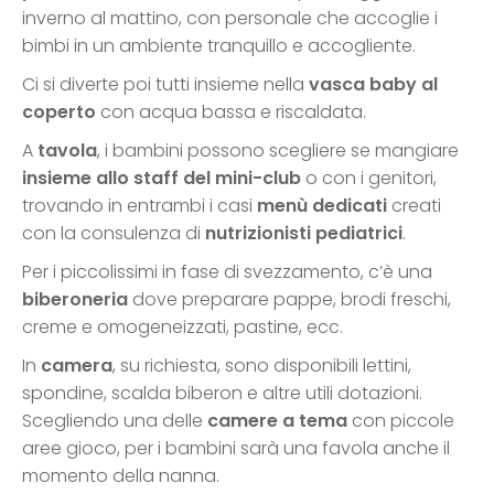
inverno al mattino, con personale che accoglie i
bimbi in un ambiente tranquillo e accogliente.
Ci si diverte poi tutti insieme nella
vasca baby al
coperto
con acqua bassa e riscaldata.
A
tavola
, i bambini possono scegliere se mangiare
insieme allo staff del mini-club
o con i genitori,
trovando in entrambi i casi
menù dedicati
creati
con la consulenza di
nutrizionisti pediatrici
.
Per i piccolissimi in fase di svezzamento, c’è una
biberoneria
dove preparare pappe, brodi freschi,
creme e omogeneizzati, pastine, ecc.
In
camera
, su richiesta, sono disponibili lettini,
spondine, scalda biberon e altre utili dotazioni.
Scegliendo una delle
camere a tema
con piccole
aree gioco, per i bambini sarà una favola anche il
momento della nanna.