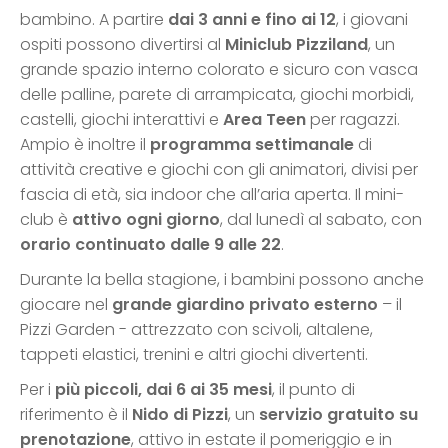
bambino. A partire
dai 3 anni e fino ai 12
, i giovani
ospiti possono divertirsi al
Miniclub Pizziland
, un
grande spazio interno colorato e sicuro con vasca
delle palline, parete di arrampicata, giochi morbidi,
castelli, giochi interattivi e
Area Teen
per ragazzi.
Ampio è inoltre il
programma settimanale
di
attività creative e giochi con gli animatori, divisi per
fascia di età, sia indoor che all’aria aperta. Il mini-
club è
attivo ogni giorno
, dal lunedì al sabato, con
orario continuato dalle 9 alle 22
.
Durante la bella stagione, i bambini possono anche
giocare nel
grande giardino privato esterno
– il
Pizzi Garden - attrezzato con scivoli, altalene,
tappeti elastici, trenini e altri giochi divertenti.
Per i
più piccoli, dai 6 ai 35 mesi
, il punto di
riferimento è il
Nido di Pizzi
, un
servizio gratuito su
prenotazione
, attivo in estate il pomeriggio e in