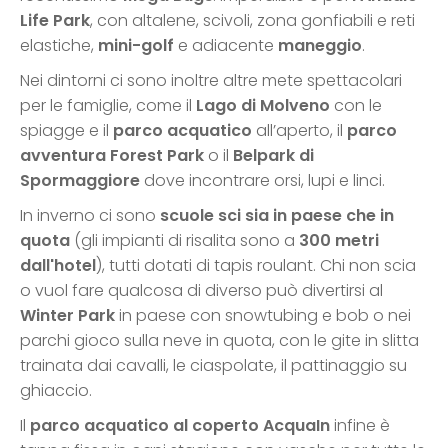
Life Park
, con altalene, scivoli, zona gonfiabili e reti
elastiche,
mini-golf
e adiacente
maneggio
.
Nei dintorni ci sono inoltre altre mete spettacolari
per le famiglie, come il
Lago di Molveno
con le
spiagge e il
parco acquatico
all’aperto, il
parco
avventura Forest Park
o il
Belpark di
Spormaggiore
dove incontrare orsi, lupi e linci.
In inverno ci sono
scuole sci sia in paese che in
quota
(gli impianti di risalita sono a
300 metri
dall'hotel
), tutti dotati di tapis roulant. Chi non scia
o vuol fare qualcosa di diverso può divertirsi al
Winter Park
in paese con snowtubing e bob o nei
parchi gioco sulla neve in quota, con le gite in slitta
trainata dai cavalli, le ciaspolate, il pattinaggio su
ghiaccio.
Il
parco acquatico al coperto AcquaIn
infine è