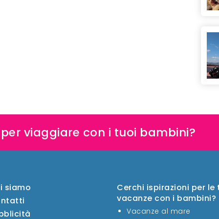
e per viaggiare con i tuoi bambini?
i siamo
Cerchi ispirazioni per le
vacanze con i bambini?
ntatti
Vacanze al mare
bblicità