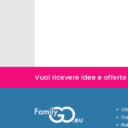
Vuoi ricevere idee e offert
Ch
Co
Pu