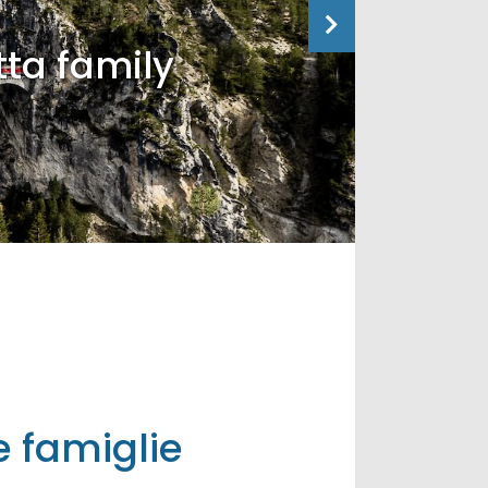
tta family
 famiglie