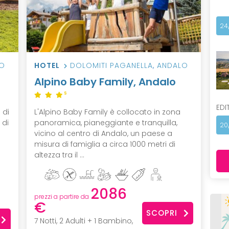
24
O
HOTEL
DOLOMITI PAGANELLA
,
ANDALO
Alpino Baby Family, Andalo
S
EDI
 di
L'Alpino Baby Family è collocato in zona
 di
panoramica, pianeggiante e tranquilla,
20
vicino al centro di Andalo, un paese a
misura di famiglia a circa 1000 metri di
altezza tra il ...
2086
prezzi a partire da
€
SCOPRI
7 Notti, 2 Adulti + 1 Bambino,