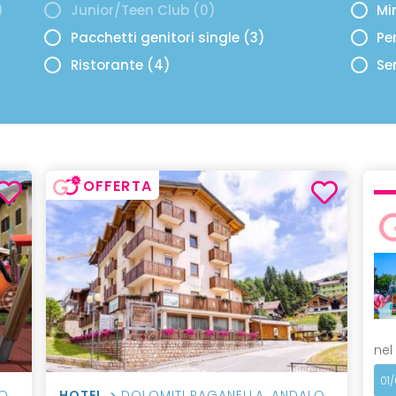
)
Junior/Teen Club (0)
Mi
Pacchetti genitori single (3)
Per
Ristorante (4)
Se
OFFERTA
nel
01
O
HOTEL
DOLOMITI PAGANELLA
,
ANDALO