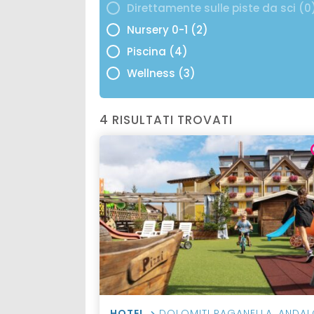
Direttamente sulle piste da sci (0
Nursery 0-1 (2)
Piscina (4)
Wellness (3)
4 RISULTATI TROVATI
HOTEL
DOLOMITI PAGANELLA
,
ANDAL