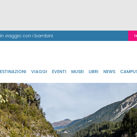
i in viaggio con i bambini
I
ESTINAZIONI
VIAGGI
EVENTI
MUSEI
LIBRI
NEWS
CAMPU