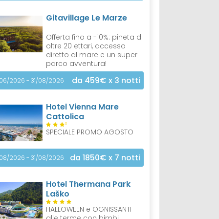
Gitavillage Le Marze
Offerta fino a -10%: pineta di
oltre 20 ettari, accesso
diretto al mare e un super
parco avventura!
da 459€
x 3 notti
/06/2026 - 31/08/2026
Hotel Vienna Mare
Cattolica
S
SPECIALE PROMO AGOSTO
da 1850€
x 7 notti
/08/2026 - 31/08/2026
Hotel Thermana Park
Laško
HALLOWEEN e OGNISSANTI
alle terme con bimbi