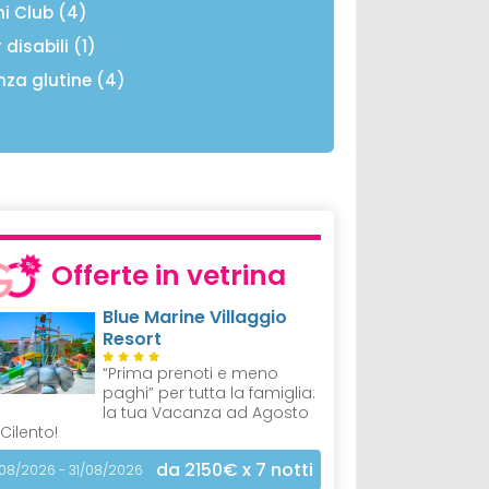
ni Club (4)
 disabili (1)
nza glutine (4)
Offerte in vetrina
Blue Marine Villaggio
Resort
“Prima prenoti e meno
paghi” per tutta la famiglia:
la tua Vacanza ad Agosto
 Cilento!
da 2150€
x 7 notti
/08/2026 - 31/08/2026