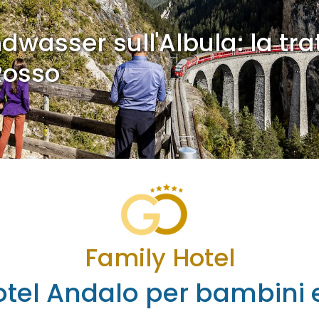
dwasser sull'Albula: la tra
Rosso
Family Hotel
tel Andalo per bambini e