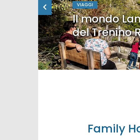
VIAGGI
Il mondo Lan
del Trenino 
Family Ho