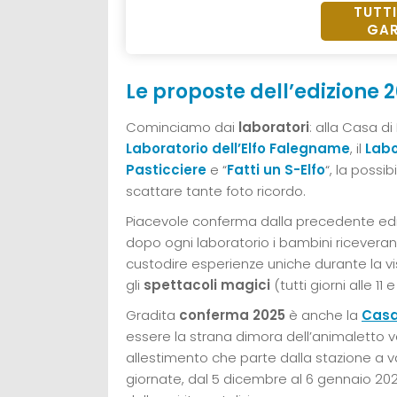
TUTTI
GAR
Le proposte dell’edizione 
Cominciamo dai
laboratori
: alla Casa d
Laboratorio dell’Elfo Falegname
, il
Labo
Pasticciere
e “
Fatti un S-Elfo
“, la possib
scattare tante foto ricordo.
Piacevole conferma dalla precedente edi
dopo ogni laboratorio i bambini ricevera
custodire esperienze uniche durante la v
gli
spettacoli magici
(tutti giorni alle 11 e
Gradita
conferma 2025
è anche la
Casa
essere la strana dimora dell’animaletto 
allestimento che parte dalla stazione a va
giornate, dal 5 dicembre al 6 gennaio 2026