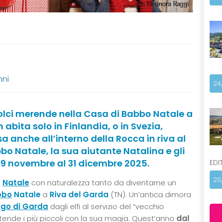
nni
24
dolci merende nella Casa di Babbo Natale a
abita solo in Finlandia, o in Svezia,
 anche all’interno della Rocca in riva al
bbo Natale, la sua aiutante Natalina e gli
l 29 novembre al 31 dicembre 2025.
EDI
20
l
Natale
con naturalezza tanto da diventarne un
bbo
Natale
a
Riva del Garda
(TN). Un’antica dimora
ago di Garda
dagli elfi al servizio del “vecchio
tende i più piccoli con la sua magia. Quest’anno
dal