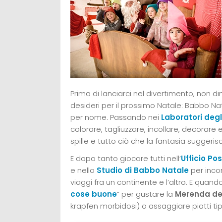
Prima di lanciarci nel divertimento, non di
desideri per il prossimo Natale: Babbo N
per nome. Passando nei
Laboratori degli
colorare, tagliuzzare, incollare, decorare 
spille e tutto ciò che la fantasia suggeris
E dopo tanto giocare tutti nell’
Ufficio Po
e nello
Studio di Babbo Natale
per incon
viaggi fra un continente e l’altro. E quando
cose buone
” per gustare la
Merenda del
krapfen morbidosi) o assaggiare piatti tipic