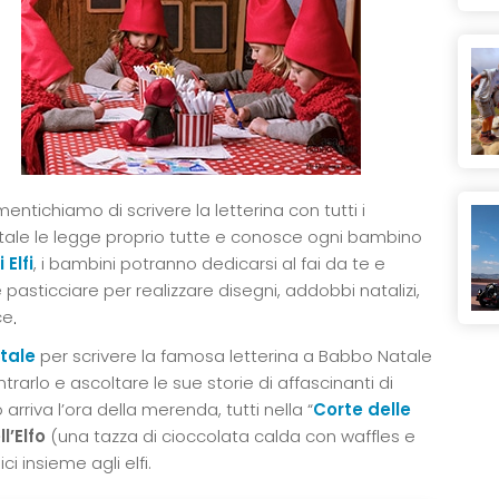
mentichiamo di scrivere la letterina con tutti i
atale le legge proprio tutte e conosce ogni bambino
 Elfi
, i bambini potranno dedicarsi al fai da te e
e pasticciare per realizzare disegni, addobbi natalizi,
ce
.
stale
per scrivere la famosa letterina a Babbo Natale
trarlo e ascoltare le sue storie di affascinanti di
 arriva l’ora della merenda, tutti nella “
Corte delle
l’Elfo
(una tazza di cioccolata calda con waffles e
i insieme agli elfi.