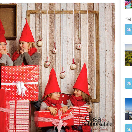
nel
01
01
01