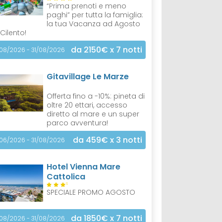
“Prima prenoti e meno
paghi” per tutta la famiglia:
la tua Vacanza ad Agosto
 Cilento!
da 2150€
x 7 notti
/08/2026 - 31/08/2026
Gitavillage Le Marze
Offerta fino a -10%: pineta di
oltre 20 ettari, accesso
diretto al mare e un super
parco avventura!
da 459€
x 3 notti
/06/2026 - 31/08/2026
Hotel Vienna Mare
Cattolica
S
SPECIALE PROMO AGOSTO
da 1850€
x 7 notti
/08/2026 - 31/08/2026