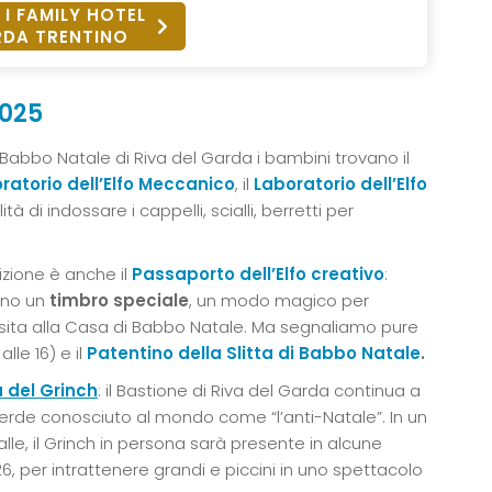
 I FAMILY HOTEL
DA TRENTINO
2025
i Babbo Natale di Riva del Garda i bambini trovano il
ratorio dell’Elfo Meccanico
, il
Laboratorio dell’Elfo
ilità di indossare i cappelli, scialli, berretti per
zione è anche il
Passaporto dell’Elfo creativo
:
nno un
timbro speciale
, un modo magico per
isita alla Casa di Babbo Natale. Ma segnaliamo pure
 alle 16) e il
Patentino della Slitta di Babbo Natale
.
 del Grinch
: il Bastione di Riva del Garda continua a
verde conosciuto al mondo come “l’anti-Natale”. In un
lle, il Grinch in persona sarà presente in alcune
, per intrattenere grandi e piccini in uno spettacolo