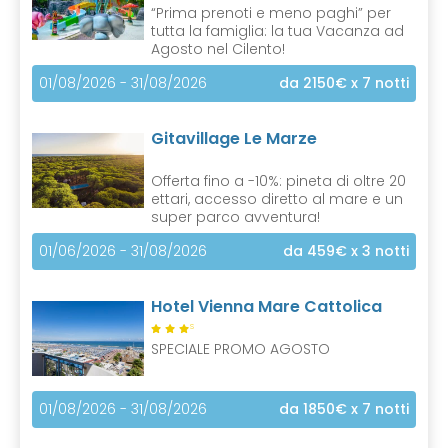
“Prima prenoti e meno paghi” per
tutta la famiglia: la tua Vacanza ad
Agosto nel Cilento!
01/08/2026 - 31/08/2026
da 2150€
x 7 notti
Gitavillage Le Marze
Offerta fino a -10%: pineta di oltre 20
ettari, accesso diretto al mare e un
super parco avventura!
01/06/2026 - 31/08/2026
da 459€
x 3 notti
Hotel Vienna Mare Cattolica
S
SPECIALE PROMO AGOSTO
01/08/2026 - 31/08/2026
da 1850€
x 7 notti