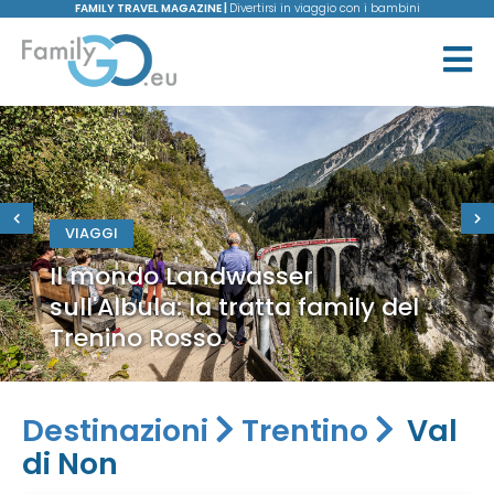
FAMILY TRAVEL MAGAZINE |
Divertirsi in viaggio con i bambini
VIAGGI
Il mondo Landwasser
sull'Albula: la tratta family del
Trenino Rosso
Destinazioni
Trentino
Val
di Non