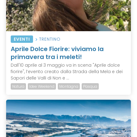
EVENTI
TRENTINO
Aprile Dolce Fiorire: viviamo la
primavera tra i meleti!
Dall'10 aprile al 3 maggio va in scena "Aprile dolce
fiorire", l’evento creato dalla Strada della Mela e dei
Sapori delle Valli di Non e ...
Natura
Idee Weekend
Montagna
Pasqua