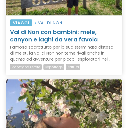
VIAGGI
VAL DI NON
Val di Non con bambini: mele,
canyon e laghi da vera favola
Famosa soprattutto per la sua sterminata distesa
di meleti, la Val di Non non teme rivali anche in
quanto ad avventure per piccoli esploratori: nei ...
Montagna Estate
Reportage
Natura