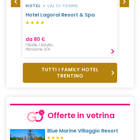
HOTEL
VAL DI FIEMME
HOTEL
i
Hotel Lagorai Resort & Spa
La Gr
da 80 €
da 19
1 Notte, 1 Adulto,
1 Notte,
Pensione 3/4
Pension
TUTTI I FAMILY HOTEL
TRENTINO
Offerte in vetrina
Blue Marine Villaggio Resort