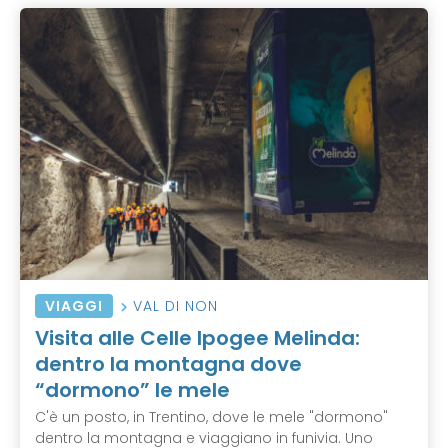
VIAGGI
VAL DI NON
Visita alle Celle Ipogee Melinda:
dentro la montagna dove
“dormono” le mele
C'è un posto, in Trentino, dove le mele "dormono"
dentro la montagna e viaggiano in funivia. Uno