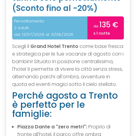
(Sconto fino al -20%)
Pernottamento
135 €
da
2 adulti
x 1 notte
dal 13/07/2026 al 31/08/2026
Scegli il
Grand Hotel Trento
come base fresca
e strategica per le tue vacanze di agosto con i
bambini! Situato in posizione centralissima,
l'hotel ti permette di vivere la città senza stress,
alternando parchi all'ombra, avventure in
quota ed eventi magici sotto il cielo stellato.
Perché agosto a Trento
è perfetto per le
famiglie:
Piazza Dante a "zero metri":
Proprio di
fronte all'hotel, il parco offre ombra