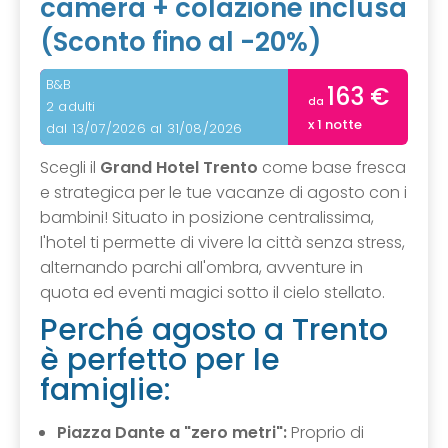
camera + colazione inclusa
(Sconto fino al -20%)
B&B
163 €
da
2 adulti
x 1 notte
dal 13/07/2026 al 31/08/2026
Scegli il
Grand Hotel Trento
come base fresca
e strategica per le tue vacanze di agosto con i
bambini! Situato in posizione centralissima,
l'hotel ti permette di vivere la città senza stress,
alternando parchi all'ombra, avventure in
quota ed eventi magici sotto il cielo stellato.
Perché agosto a Trento
è perfetto per le
famiglie:
Piazza Dante a "zero metri":
Proprio di