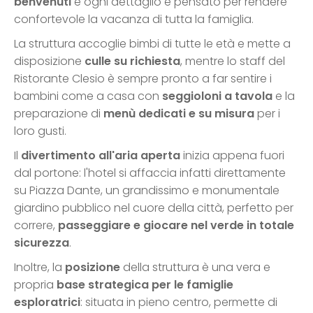
benvenuti
e ogni dettaglio è pensato per rendere
confortevole la vacanza di tutta la famiglia.
La struttura accoglie bimbi di tutte le età e mette a
disposizione
culle su richiesta
, mentre lo staff del
Ristorante Clesio è sempre pronto a far sentire i
bambini come a casa con
seggioloni a tavola
e la
preparazione di
menù dedicati e su misura
per i
loro gusti.
Il
divertimento all'aria aperta
inizia appena fuori
dal portone: l'hotel si affaccia infatti direttamente
su Piazza Dante, un grandissimo e monumentale
giardino pubblico nel cuore della città, perfetto per
correre,
passeggiare e giocare nel verde in totale
sicurezza
.
Inoltre, la
posizione
della struttura è una vera e
propria
base strategica per le famiglie
esploratrici
: situata in pieno centro, permette di