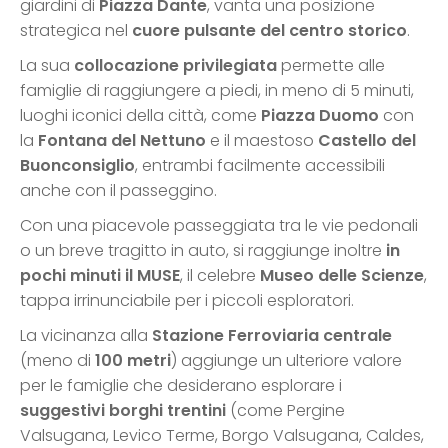
giardini di
Piazza Dante
, vanta una posizione
strategica nel
cuore pulsante del centro storico
.
La sua
collocazione privilegiata
permette alle
famiglie di raggiungere a piedi, in meno di 5 minuti,
luoghi iconici della città, come
Piazza Duomo
con
la
Fontana del Nettuno
e il maestoso
Castello del
Buonconsiglio
, entrambi facilmente accessibili
anche con il passeggino.
Con una piacevole passeggiata tra le vie pedonali
o un breve tragitto in auto, si raggiunge inoltre
in
pochi minuti il MUSE
, il celebre
Museo delle Scienze
,
tappa irrinunciabile per i piccoli esploratori.
La vicinanza alla
Stazione Ferroviaria centrale
(meno di
100 metri
) aggiunge un ulteriore valore
per le famiglie che desiderano esplorare i
suggestivi borghi trentini
(come Pergine
Valsugana, Levico Terme, Borgo Valsugana, Caldes,