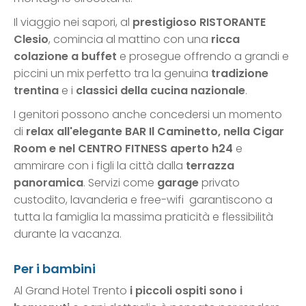
Il viaggio nei sapori, al
prestigioso RISTORANTE
Clesio
, comincia al mattino con una
ricca
colazione a buffet
e prosegue offrendo a grandi e
piccini un mix perfetto tra la genuina
tradizione
trentina
e i
classici della cucina nazionale
.
I genitori possono anche concedersi un momento
di
relax all'elegante BAR Il Caminetto, nella Cigar
Room e nel CENTRO FITNESS aperto h24
e
ammirare con i figli la città dalla
terrazza
panoramica
. Servizi come
garage
privato
custodito, lavanderia e free-wifi garantiscono a
tutta la famiglia la massima praticità e flessibilità
durante la vacanza.
Per i bambini
Al Grand Hotel Trento
i piccoli ospiti sono i