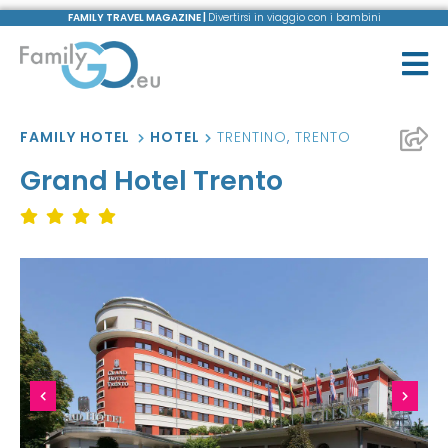
FAMILY TRAVEL MAGAZINE |
Divertirsi in viaggio con i bambini
FAMILY HOTEL
HOTEL
TRENTINO
,
TRENTO
Grand Hotel Trento