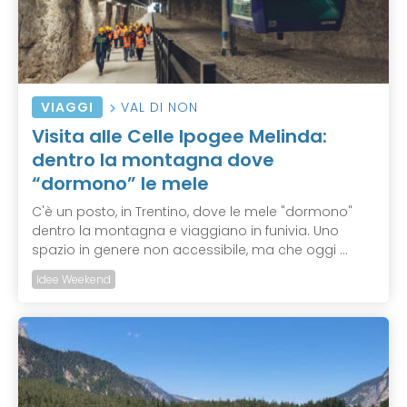
VIAGGI
VAL DI NON
Visita alle Celle Ipogee Melinda:
dentro la montagna dove
“dormono” le mele
C'è un posto, in Trentino, dove le mele "dormono"
dentro la montagna e viaggiano in funivia. Uno
spazio in genere non accessibile, ma che oggi ...
Idee Weekend