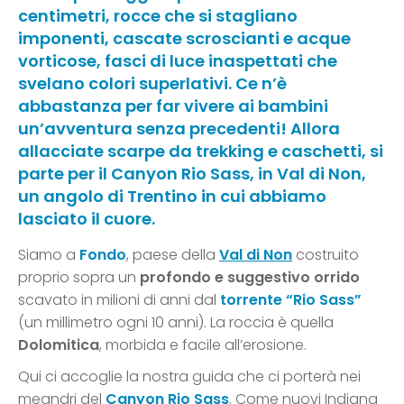
centimetri, rocce che si stagliano
imponenti, cascate scroscianti e acque
vorticose, fasci di luce inaspettati che
svelano colori superlativi. Ce n’è
abbastanza per far vivere ai bambini
un’avventura senza precedenti! Allora
allacciate scarpe da trekking e caschetti, si
parte per il Canyon Rio Sass, in Val di Non,
un angolo di Trentino in cui abbiamo
lasciato il cuore.
Siamo a
Fondo
, paese della
Val di Non
costruito
proprio sopra un
profondo e suggestivo orrido
scavato in milioni di anni dal
torrente “Rio Sass”
(un millimetro ogni 10 anni). La roccia è quella
Dolomitica
, morbida e facile all’erosione.
Qui ci accoglie la nostra guida che ci porterà nei
meandri del
Canyon Rio Sass
. Come nuovi Indiana