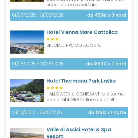
super parco avventura!
01/06/2026 - 31/08/2026
da 459€
x 3 notti
Hotel Vienna Mare Cattolica
S
SPECIALE PROMO AGOSTO
01/08/2026 - 31/08/2026
da 1850€
x 7 notti
Hotel Thermana Park Laško
HALLOWEEN e OGNISSANTI alle terme
con bimbi GRATIS fino a 5 anni!
24/10/2026 - 31/10/2026
da 129€
x 1 notte
Valle di Assisi Hotel & Spa
Resort