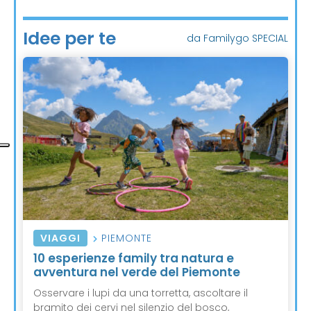
Idee per te
da Familygo SPECIAL
VIAGGI
PIEMONTE
10 esperienze family tra natura e
avventura nel verde del Piemonte
Osservare i lupi da una torretta, ascoltare il
bramito dei cervi nel silenzio del bosco,