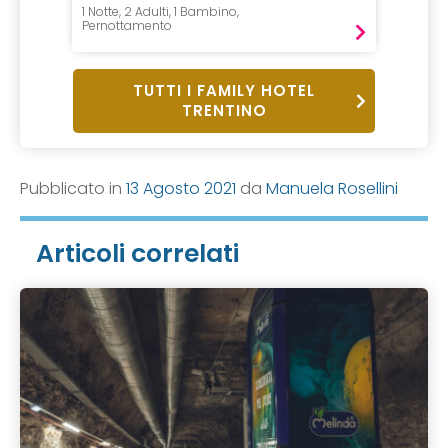
1 Notte, 2 Adulti, 1 Bambino,
1 Notte, 
Pernottamento
Mezza P
TUTTI I FAMILY HOTEL
TRENTINO
Pubblicato in
13 Agosto 2021
da
Manuela Rosellini
Articoli correlati