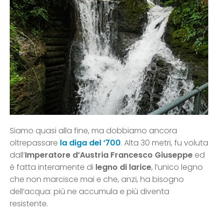
Siamo quasi alla fine, ma dobbiamo ancora
oltrepassare
la diga del ‘700
. Alta 30 metri, fu voluta
dall’
Imperatore d’Austria Francesco Giuseppe
ed
è fatta interamente di
legno di larice
, l’unico legno
che non marcisce mai e che, anzi, ha bisogno
dell’acqua: più ne accumula e più diventa
resistente.