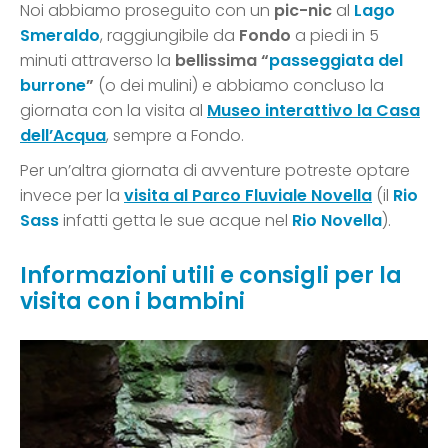
Noi abbiamo proseguito con un
pic-nic
al
Lago
Smeraldo
, raggiungibile da
Fondo
a piedi in 5
minuti attraverso la
bellissima “
passeggiata del
burrone
”
(o dei mulini) e abbiamo concluso la
giornata con la visita al
Museo interattivo la
Casa
dell’Acqua
, sempre a Fondo.
Per un’altra giornata di avventure potreste optare
invece per la
visita al
Parco Fluviale Novella
(il
Rio
Sass
infatti getta le sue acque nel
Rio Novella
).
Informazioni utili e consigli per la
visita con i bambini