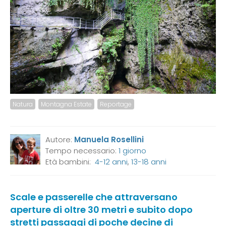
Natura
Montagna Estate
Reportage
Autore:
Manuela Rosellini
Tempo necessario:
1 giorno
Età bambini:
4-12 anni
,
13-18 anni
Scale e passerelle che attraversano
aperture di oltre 30 metri e subito dopo
stretti passaggi di poche decine di