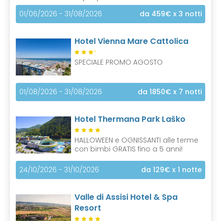
01/06/2026 - 31/08/2026
da 459€
x 3 notti
Hotel Vienna Mare Cattolica
S
SPECIALE PROMO AGOSTO
01/08/2026 - 31/08/2026
da 1850€
x 7 notti
Hotel Thermana Park Laško
HALLOWEEN e OGNISSANTI alle terme
con bimbi GRATIS fino a 5 anni!
24/10/2026 - 31/10/2026
da 129€
x 1 notte
Valle di Assisi Hotel & Spa
Resort