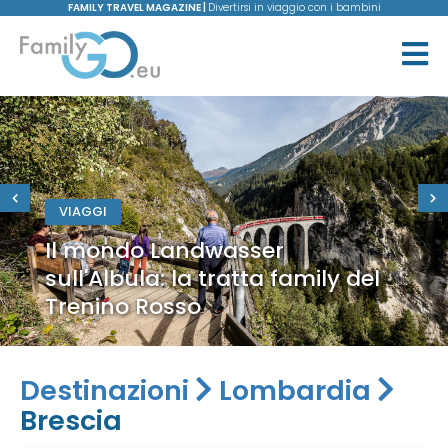
FAMILY TRAVEL MAGAZINE |
Divertirsi in viaggio con i bambini
VIAGGI
Il mondo Landwasser
sull'Albula: la tratta family del
Trenino Rosso
Destinazioni
Lombardia
Brescia