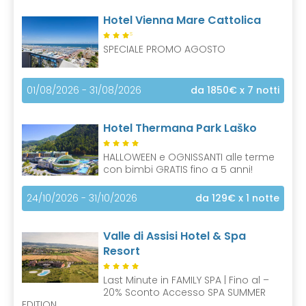
Hotel Vienna Mare Cattolica
S
SPECIALE PROMO AGOSTO
01/08/2026 - 31/08/2026
da 1850€
x 7 notti
Hotel Thermana Park Laško
HALLOWEEN e OGNISSANTI alle terme
con bimbi GRATIS fino a 5 anni!
24/10/2026 - 31/10/2026
da 129€
x 1 notte
Valle di Assisi Hotel & Spa
Resort
Last Minute in FAMILY SPA | Fino al –
20% Sconto Accesso SPA SUMMER
EDITION