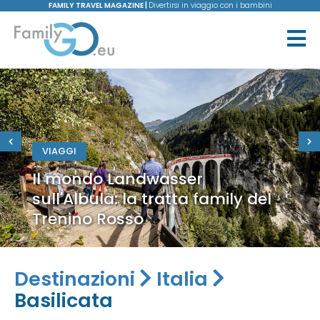
FAMILY TRAVEL MAGAZINE |
Divertirsi in viaggio con i bambini
VIAGGI
Il mondo Landwasser
sull'Albula: la tratta family del
Trenino Rosso
Destinazioni
Italia
Basilicata