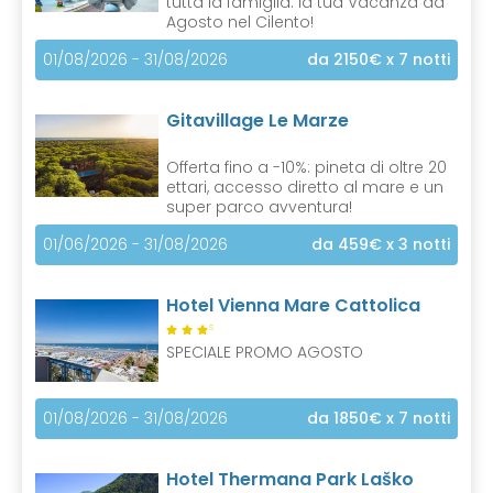
tutta la famiglia: la tua Vacanza ad
Agosto nel Cilento!
01/08/2026 - 31/08/2026
da 2150€
x 7 notti
Gitavillage Le Marze
Offerta fino a -10%: pineta di oltre 20
ettari, accesso diretto al mare e un
super parco avventura!
01/06/2026 - 31/08/2026
da 459€
x 3 notti
Hotel Vienna Mare Cattolica
S
SPECIALE PROMO AGOSTO
01/08/2026 - 31/08/2026
da 1850€
x 7 notti
Hotel Thermana Park Laško