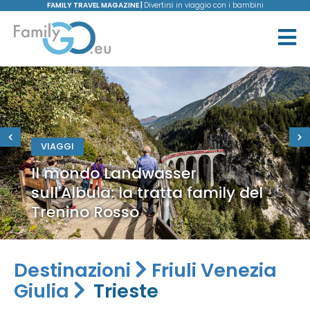
FAMILY TRAVEL MAGAZINE |
Divertirsi in viaggio con i bambini
VIAGGI
Il mondo Landwasser
sull'Albula: la tratta family del
Trenino Rosso
Destinazioni
Friuli Venezia
Giulia
Trieste