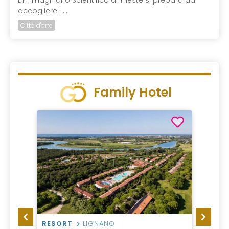
L'Immaginario Scientifico di Trieste si prepara ad
accogliere i ...
Città d'arte
Family Hotel
RESORT
LIGNANO
AGRI