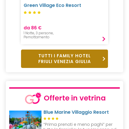
Green Village Eco Resort
Agrit
up
Gelin
da 86 €
da 21
1 Notte, 3 persone,
2 Notte,
Pernottamento
B&B
TUTTI I FAMILY HOTEL
FRIULI VENEZIA GIULIA
Offerte in vetrina
Blue Marine Villaggio Resort
“Prima prenoti e meno paghi” per