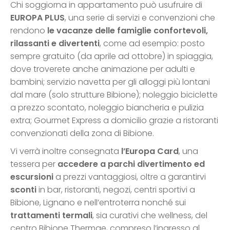
Chi soggiorna in appartamento può usufruire di
EUROPA PLUS
, una serie di servizi e convenzioni che
rendono
le vacanze delle famiglie confortevoli,
rilassanti e divertenti
, come ad esempio: posto
sempre gratuito (da aprile ad ottobre) in spiaggia,
dove troverete anche animazione per adulti e
bambini; servizio navetta per gli alloggi più lontani
dal mare (solo strutture Bibione); noleggio biciclette
a prezzo scontato, noleggio biancheria e pulizia
extra; Gourmet Express a domicilio grazie a ristoranti
convenzionati della zona di Bibione.
Vi verrà inoltre consegnata
l’Europa Card
, una
tessera per
accedere a parchi divertimento ed
escursioni
a prezzi vantaggiosi, oltre a garantirvi
sconti
in bar, ristoranti, negozi, centri sportivi a
Bibione, Lignano e nell’entroterra nonché sui
trattamenti termali
, sia curativi che wellness, del
centro Bibione Thermae, compreso l’ingresso al