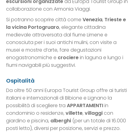
escursioni organizzate
da Europa Tourist Group in
collaborazione con Armonia Viaggi.
Si potranno scoprire città come
Venezia
,
Trieste e
la vicina Portogruaro
, elegante cittadina
medievale attraversata dal fiume Limene e
conosciuta per i suoi antichi mulini, con visite a
musei e mostre d’arte, fare degustazioni
enogastronomiche e
crociere
in laguna e lungo i
fiumi navigabili più suggestivi.
Ospitalità
Da oltre 50 anni Europa Tourist Group offre ai turisti
italiani e internazionali di Bibione e Lignano la
possibilità di scegliere tra
APPARTAMENTI
in
condominio o residenze,
villette
,
villaggi
con
giardino e piscina,
alberghi
(per un totale di 16.000
posti letto), diversi per posizione, servizi e prezzo.