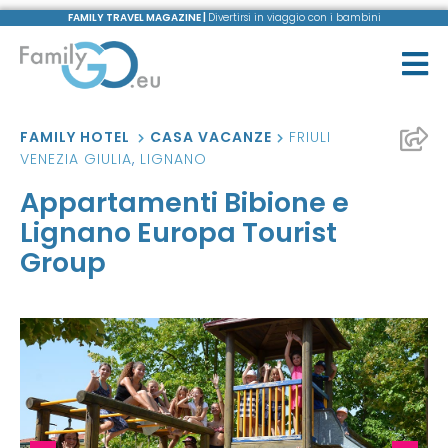
FAMILY TRAVEL MAGAZINE |
Divertirsi in viaggio con i bambini
FAMILY HOTEL
CASA VACANZE
FRIULI
VENEZIA GIULIA
,
LIGNANO
Appartamenti Bibione e
Lignano Europa Tourist
Group