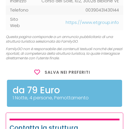
Indirizzo
Corso del Sole, 102, 30028 Bibione VE
Telefono
00390431430144
Sito
https://www.etgroup.info
Web
Questa pagina corrisponde a un annuncio pubblicitario di una
struttura turistica selezionata da FamilyGO.
FamilyGO non è responsabile dei contenuti testuali nonché dei prezzi
riportati, di competenza della struttura turistica, la quale interagisce
direttamente con l’utente finale.
SALVA NEI PREFERITI
da 79 Euro
1 Notte, 4 persone, Pernottamento
Contatta la struttura