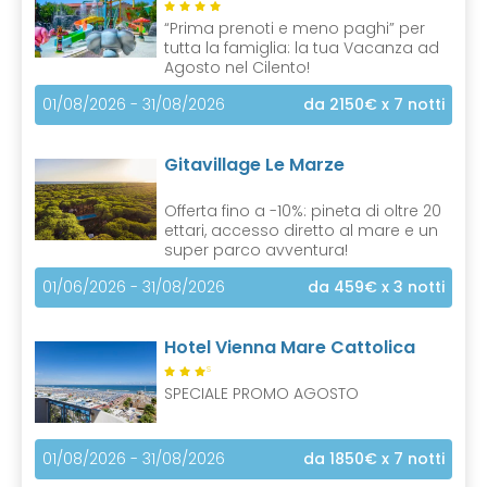
“Prima prenoti e meno paghi” per
tutta la famiglia: la tua Vacanza ad
Agosto nel Cilento!
01/08/2026 - 31/08/2026
da 2150€
x 7 notti
Gitavillage Le Marze
Offerta fino a -10%: pineta di oltre 20
ettari, accesso diretto al mare e un
super parco avventura!
01/06/2026 - 31/08/2026
da 459€
x 3 notti
Hotel Vienna Mare Cattolica
S
SPECIALE PROMO AGOSTO
01/08/2026 - 31/08/2026
da 1850€
x 7 notti