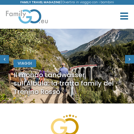
FAMILY TRAVEL MAGAZINE |
Divertirsi in viaggio con i bambini
VIAGGI
Il mondo Landwasser
sull'Albula: la tratta family del
Trenino Rosso