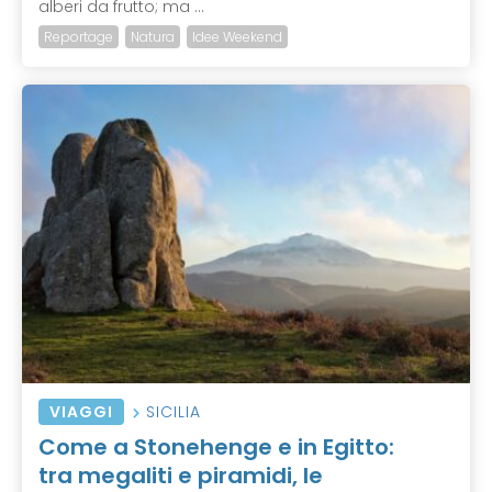
alberi da frutto; ma ...
Reportage
Natura
Idee Weekend
VIAGGI
SICILIA
Come a Stonehenge e in Egitto:
tra megaliti e piramidi, le