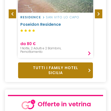
RESIDENCE
SAN VITO LO CAPO
RESO
Poseidon Residence
Agua 
da 80 €
da 80
1 Notte, 2 Adulti e 2 Bambini,
1 Notte, 
Pernottamento
B&B
TUTTI I FAMILY HOTEL
SICILIA
Offerte in vetrina