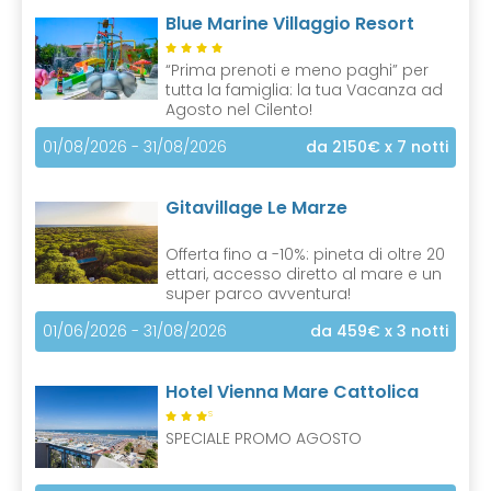
Blue Marine Villaggio Resort
“Prima prenoti e meno paghi” per
tutta la famiglia: la tua Vacanza ad
Agosto nel Cilento!
01/08/2026 - 31/08/2026
da 2150€
x 7 notti
Gitavillage Le Marze
Offerta fino a -10%: pineta di oltre 20
ettari, accesso diretto al mare e un
super parco avventura!
01/06/2026 - 31/08/2026
da 459€
x 3 notti
Hotel Vienna Mare Cattolica
S
SPECIALE PROMO AGOSTO