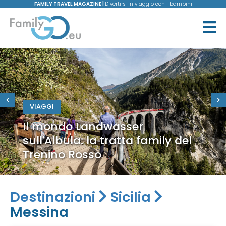
FAMILY TRAVEL MAGAZINE |
Divertirsi in viaggio con i bambini
VIAGGI
Il mondo Landwasser
sull'Albula: la tratta family del
Trenino Rosso
Destinazioni
Sicilia
Messina