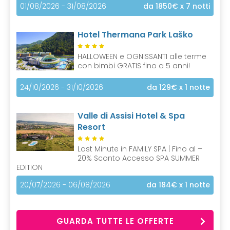
01/08/2026 - 31/08/2026
da 1850€
x 7 notti
Hotel Thermana Park Laško
HALLOWEEN e OGNISSANTI alle terme
con bimbi GRATIS fino a 5 anni!
24/10/2026 - 31/10/2026
da 129€
x 1 notte
Valle di Assisi Hotel & Spa
Resort
Last Minute in FAMILY SPA | Fino al –
20% Sconto Accesso SPA SUMMER
EDITION
20/07/2026 - 06/08/2026
da 184€
x 1 notte
GUARDA TUTTE LE OFFERTE