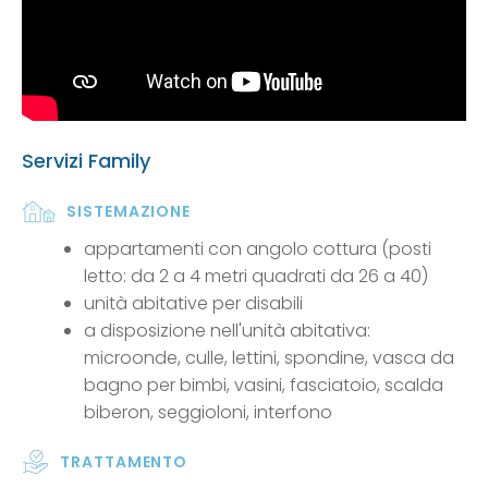
Servizi Family
SISTEMAZIONE
appartamenti con angolo cottura (posti
letto: da 2 a 4 metri quadrati da 26 a 40)
unità abitative per disabili
a disposizione nell'unità abitativa:
microonde, culle, lettini, spondine, vasca da
bagno per bimbi, vasini, fasciatoio, scalda
biberon, seggioloni, interfono
TRATTAMENTO