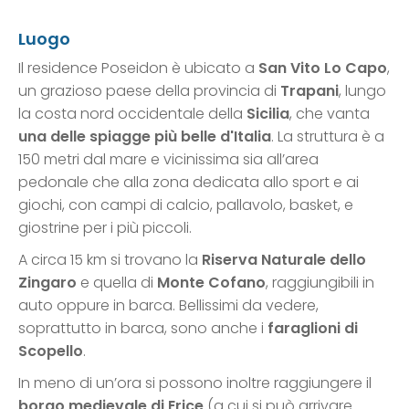
Luogo
Il residence Poseidon è ubicato a
San Vito Lo Capo
,
un grazioso paese della provincia di
Trapani
, lungo
la costa nord occidentale della
Sicilia
, che vanta
una delle spiagge più belle d'Italia
. La struttura è a
150 metri dal mare e vicinissima sia all’area
pedonale che alla zona dedicata allo sport e ai
giochi, con campi di calcio, pallavolo, basket, e
giostrine per i più piccoli.
A circa 15 km si trovano la
Riserva Naturale dello
Zingaro
e quella di
Monte Cofano
, raggiungibili in
auto oppure in barca. Bellissimi da vedere,
soprattutto in barca, sono anche i
faraglioni di
Scopello
.
In meno di un’ora si possono inoltre raggiungere il
borgo medievale di Erice
(a cui si può arrivare