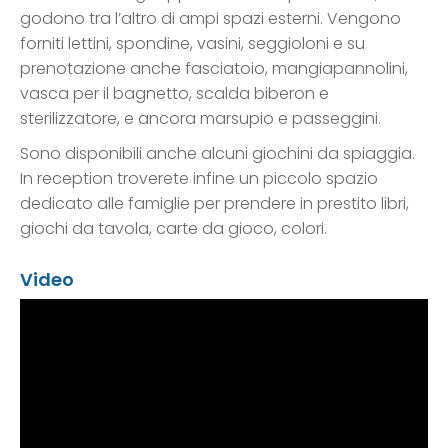
godono tra l’altro di ampi spazi esterni. Vengono
forniti lettini, spondine, vasini, seggioloni e su
prenotazione anche fasciatoio, mangiapannolini,
vasca per il bagnetto, scalda biberon e
sterilizzatore, e ancora marsupio e passeggini.
Sono disponibili anche alcuni giochini da spiaggia.
In reception troverete infine un piccolo spazio
dedicato alle famiglie per prendere in prestito libri,
giochi da tavola, carte da gioco, colori.
Video