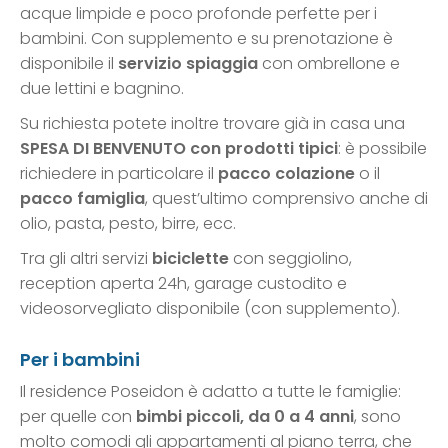
acque limpide e poco profonde perfette per i
bambini. Con supplemento e su prenotazione è
disponibile il
servizio spiaggia
con ombrellone e
due lettini e bagnino.
Su richiesta potete inoltre trovare già in casa una
SPESA DI BENVENUTO
con prodotti tipici
: è possibile
richiedere in particolare il
pacco colazione
o il
pacco famiglia
, quest’ultimo comprensivo anche di
olio, pasta, pesto, birre, ecc.
Tra gli altri servizi
biciclette
con seggiolino,
reception aperta 24h, garage custodito e
videosorvegliato disponibile (con supplemento).
Per i bambini
Il residence Poseidon è adatto a tutte le famiglie:
per quelle con
bimbi piccoli, da 0 a 4 anni
, sono
molto comodi gli appartamenti al piano terra, che