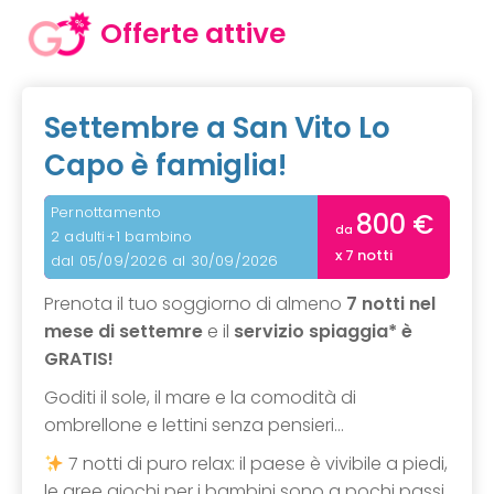
Offerte attive
Settembre a San Vito Lo
Capo è famiglia!
Pernottamento
800 €
da
2 adulti+1 bambino
x 7 notti
dal 05/09/2026 al 30/09/2026
Prenota il tuo soggiorno di almeno
7 notti nel
mese di settemre
e il
servizio spiaggia* è
GRATIS!
Goditi il sole, il mare e la comodità di
ombrellone e lettini senza pensieri…
7 notti di puro relax: il paese è vivibile a piedi,
le aree giochi per i bambini sono a pochi passi,