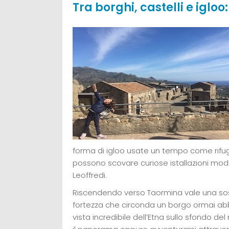
Tra borghi, castelli e igl
forma di igloo usate un tempo come rifugi
possono scovare curiose istallazioni mode
Leoffredi.
Riscendendo verso Taormina vale una sos
fortezza che circonda un borgo ormai ab
vista incredibile dell’Etna sullo sfondo del