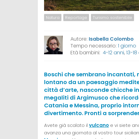
Natura
Reportage
Turismo sostenibile
Autore:
Isabella Colombo
Tempo necessario:
1 giorno
Età bambini:
4-12 anni
,
13-18
Boschi che sembrano incantati, me
lontano da un paesaggio mediterra
città d’arte, nasconde chicche in
megaliti di Argimusco che ricor
Catania e Messina, proprio intorn
divertimento. Pronti a sorprende
Avete già scalato il
vulcano
e vi siete an
avanza una giornata al vostro tour sicilian