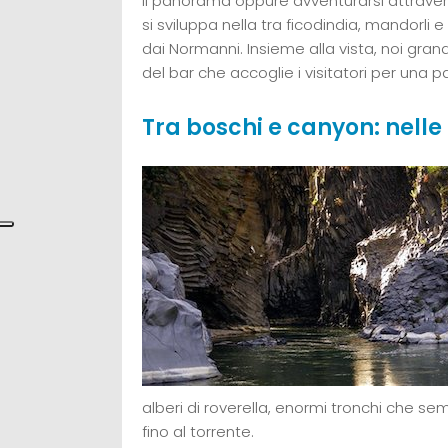
il panorama oppure avventurarsi attravers
si sviluppa nella tra ficodindia, mandorli e u
dai Normanni. Insieme alla vista, noi gran
del bar che accoglie i visitatori per una p
Tra boschi e canyon: nelle
alberi di roverella, enormi tronchi che sem
fino al torrente.