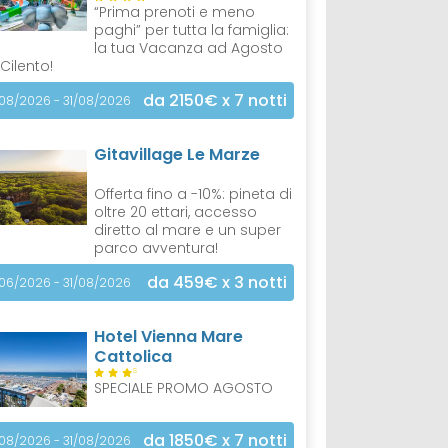
“Prima prenoti e meno
paghi” per tutta la famiglia:
la tua Vacanza ad Agosto
 Cilento!
da 2150€
x 7 notti
/08/2026 - 31/08/2026
Gitavillage Le Marze
Offerta fino a -10%: pineta di
oltre 20 ettari, accesso
diretto al mare e un super
parco avventura!
da 459€
x 3 notti
/06/2026 - 31/08/2026
Hotel Vienna Mare
Cattolica
S
SPECIALE PROMO AGOSTO
da 1850€
x 7 notti
/08/2026 - 31/08/2026