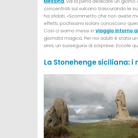
Messina
, val la pena dedicare un giorno a
concentrati sul vulcano trascurando le su
ha sfidati: «Scommetto che non avete ma
effetti, pochissimi isolani conoscono quest
Così ci siamo messi in
viaggio intorno a
giornata magica. Per noi adulti è stata una
anni, un susseguirsi di sorprese. Eccole qui
La Stonehenge siciliana: i