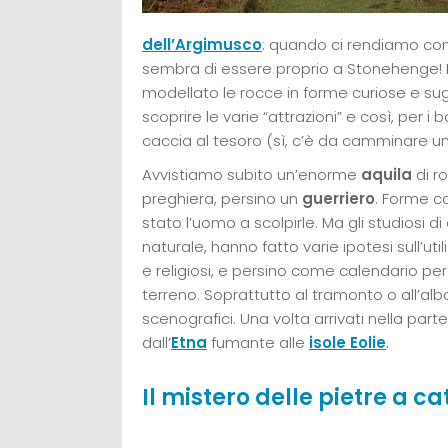
dell’Argimusco
: quando ci rendiamo con
sembra di essere proprio a Stonehenge! È 
modellato le rocce in forme curiose e sugg
scoprire le varie “attrazioni” e così, per 
caccia al tesoro (sì, c’è da camminare un
Avvistiamo subito un’enorme
aquila
di r
preghiera, persino un
guerriero
. Forme co
stato l’uomo a scolpirle. Ma gli studiosi 
naturale, hanno fatto varie ipotesi sull’uti
e religiosi, e persino come calendario per
terreno. Soprattutto al tramonto o all’alb
scenografici. Una volta arrivati nella par
dall’
Etna
fumante alle
isole Eolie
.
Il mistero delle pietre a c