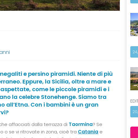
 anni
24
galiti e persino piramidi. Niente di più
neo. Eppure, la Sicilia, oltre a mare e
aspettate, come le piccole piramidi e i
dano la celebre Stonehenge. Siamo tra
EDI
o all’Etna. Con i bambini è un gran
rvi?
20
che affacciati dalla terrazza di
Taormina
? Se
o o se vi ritrovate in zona, cioè tra
Catania
e