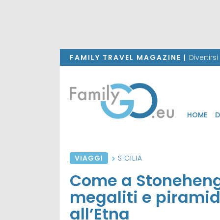
FAMILY TRAVEL MAGAZINE |
Divertirs
HOME
D
VIAGGI
SICILIA
Come a Stonehenge 
megaliti e piramidi
all’Etna