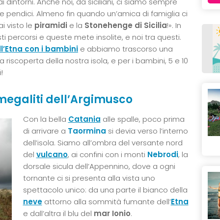
i dintorni. Anche noi, da siciliani, ci siamo sempre
e pendici. Almeno fin quando un’amica di famiglia ci
i visto le
piramidi
e la
Stonehenge di Sicilia
!». In
i percorsi e queste mete insolite, e noi tra questi.
ll’Etna con i bambini
e abbiamo trascorso una
 riscoperta della nostra isola, e per i bambini, 5 e 10
!
megaliti dell’Argimusco
Con la bella
Catania
alle spalle, poco prima
di arrivare a
Taormina
si devia verso l’interno
dell’isola. Siamo all’ombra del versante nord
del
vulcano
, ai confini con i monti
Nebrodi
, la
dorsale sicula dell’Appennino, dove a ogni
tornante ci si presenta alla vista uno
spettacolo unico: da una parte il bianco della
neve
attorno alla sommità fumante dell’
Etna
e dall’altra il blu del
mar Ionio
.