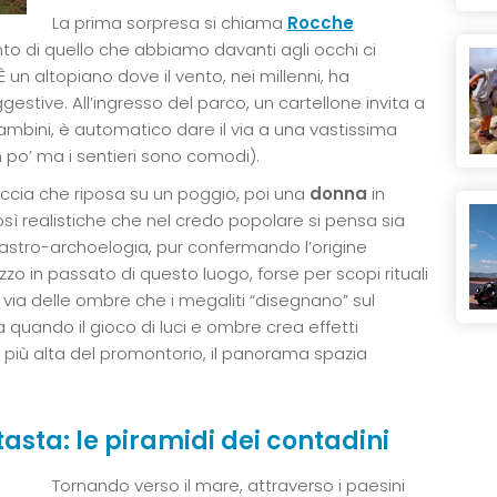
La prima sorpresa si chiama
Rocche
to di quello che abbiamo davanti agli occhi ci
un altopiano dove il vento, nei millenni, ha
estive. All’ingresso del parco, un cartellone invita a
i bambini, è automatico dare il via a una vastissima
 po’ ma i sentieri sono comodi).
occia che riposa su un poggio, poi una
donna
in
sì realistiche che nel credo popolare si pensa sia
di astro-archoelogia, pur confermando l’origine
lizzo in passato di questo luogo, forse per scopi rituali
 via delle ombre che i megaliti “disegnano” sul
a quando il gioco di luci e ombre crea effetti
te più alta del promontorio, il panorama spazia
atasta: le piramidi dei contadini
Tornando verso il mare, attraverso i paesini