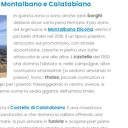
oo: Montalbano e Calatabiano
In questa zona ci sono anche tanti
borghi
deliziosi dove val la pena fermarsi. Il più vicino
ad Argimusco è
Montalbano Elicona
, eletto il
più bello d’Italia nel 2015. È un tipico paesino
arroccato sul promontorio, con strade
acciottolate, casette in pietra viva tutte
attaccate le une alle altre, il
castello
del 1300
che domina l’abitato e, nelle campagne, altre
costruzioni stranissime (si vedono arrivando in
paese). Sono i
tholos
, piccole costruzioni a
o per i pastori. Passeggiando in centro, invece, si
rne come la sedia gigante dell’artista Emilio
ta il
Castello di Calatabiano
. È una maestosa
bandonato e che domina la vallata offrendo una
 mare. Si può arrivare in
funivia
e scoprire pian piano