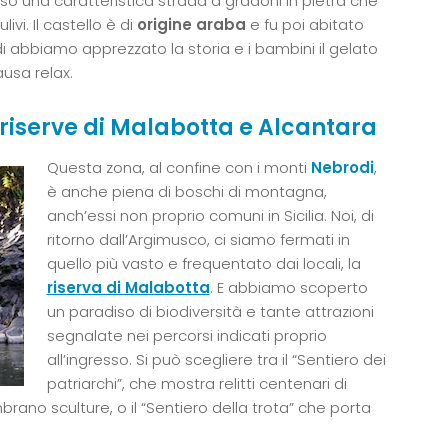
o una caratteristica strada a gradoni in pietra che
livi. Il castello è di
origine araba
e fu poi abitato
di abbiamo apprezzato la storia e i bambini il gelato
ausa relax.
 riserve di Malabotta e Alcantara
Questa zona, al confine con i monti
Nebrodi
,
è anche piena di boschi di montagna,
anch’essi non proprio comuni in Sicilia. Noi, di
ritorno dall’Argimusco, ci siamo fermati in
quello più vasto e frequentato dai locali, la
riserva di Malabotta
. E abbiamo scoperto
un paradiso di biodiversità e tante attrazioni
segnalate nei percorsi indicati proprio
all’ingresso. Si può scegliere tra il “Sentiero dei
patriarchi”, che mostra relitti centenari di
brano sculture, o il “Sentiero della trota” che porta