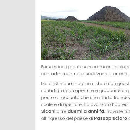
Forse sono giganteschi ammassi di pietr
contadini mentre dissodavano il terreno.
Ma anche qui un po’ di mistero non guas
squadrata, con aperture e gradoni, è un p
posto ci racconta che uno studio francese
scale e di aperture, ha avanzato l’ipotesi c
Sicani
oltre
duemila anni fa
. Trovarle t
all’ingresso del paese di
Passopisciaro
c