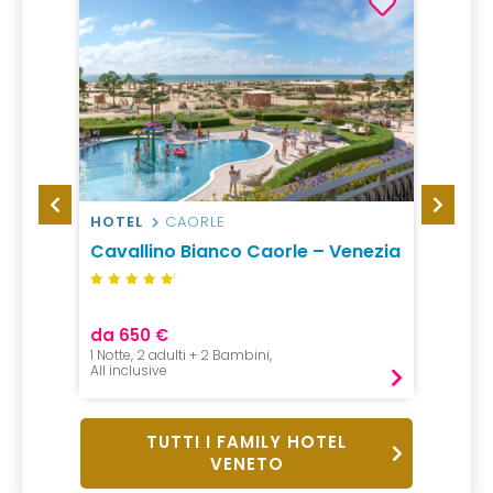
HOTEL
CAORLE
HOTEL
rri
Cavallino Bianco Caorle – Venezia
Poian
L
da 650 €
da 110
1 Notte, 2 adulti + 2 Bambini,
2 Notti,
All inclusive
B&B
TUTTI I FAMILY HOTEL
VENETO