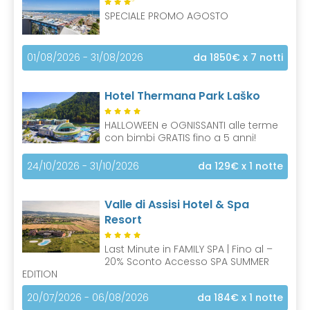
SPECIALE PROMO AGOSTO
01/08/2026 - 31/08/2026
da 1850€
x 7 notti
Hotel Thermana Park Laško
HALLOWEEN e OGNISSANTI alle terme
con bimbi GRATIS fino a 5 anni!
24/10/2026 - 31/10/2026
da 129€
x 1 notte
Valle di Assisi Hotel & Spa
Resort
Last Minute in FAMILY SPA | Fino al –
20% Sconto Accesso SPA SUMMER
EDITION
20/07/2026 - 06/08/2026
da 184€
x 1 notte