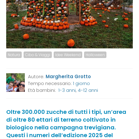
Natura
Cibo & Viaggi
Idee Weekend
Halloween
Autore:
Margherita Grotto
Tempo necessario:
1 giorno
Età bambini:
1-3 anni
,
4-12 anni
Oltre 300.000 zucche di tutti i tipi, un’area
di oltre 80 ettari di terreno coltivato in
biologico nella campagna trevigiana.
Questi i numeri dell’edizione 2025 del