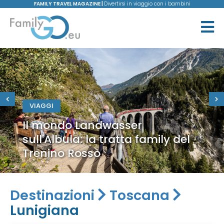
FAMILY TRAVEL MAGAZINE |
Divertirsi in viaggio con i bambini
VIAGGI
Il mondo Landwasser
sull'Albula: la tratta family del
Trenino Rosso
Destinazioni
Toscana
Lunigiana