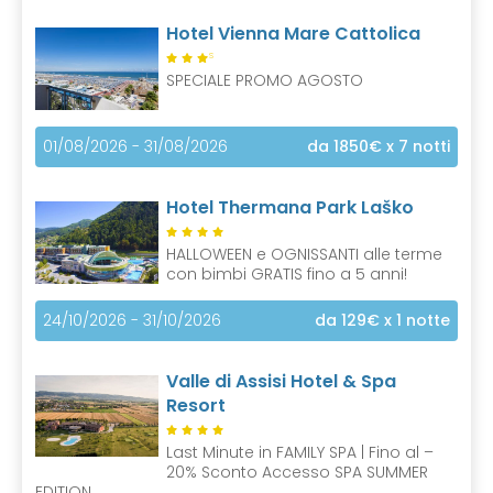
Hotel Vienna Mare Cattolica
S
SPECIALE PROMO AGOSTO
01/08/2026 - 31/08/2026
da 1850€
x 7 notti
Hotel Thermana Park Laško
HALLOWEEN e OGNISSANTI alle terme
con bimbi GRATIS fino a 5 anni!
24/10/2026 - 31/10/2026
da 129€
x 1 notte
Valle di Assisi Hotel & Spa
Resort
Last Minute in FAMILY SPA | Fino al –
20% Sconto Accesso SPA SUMMER
EDITION