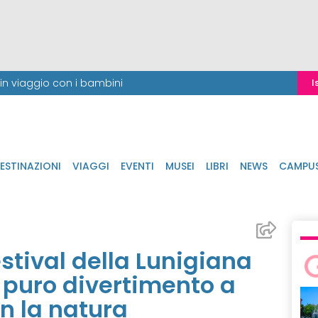
i in viaggio con i bambini
I
ESTINAZIONI
VIAGGI
EVENTI
MUSEI
LIBRI
NEWS
CAMPU
festival della Lunigiana
 puro divertimento a
on la natura