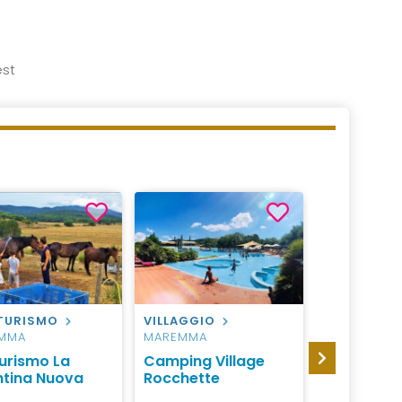
est
TURISMO
VILLAGGIO
VILLAGGIO
MMA
MAREMMA
MAREMMA
turismo La
Camping Village
Gitavillage
ntina Nuova
Rocchette
Gabbiano