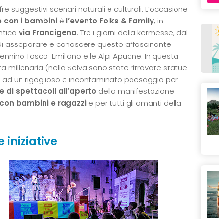
re suggestivi scenari naturali e culturali. L’occasione
o con i bambini
è
l’evento Folks & Family
, in
antica
via Francigena
. Tre i giorni della kermesse, dal
di assaporare e conoscere questo affascinante
pennino Tosco-Emiliano e le Alpi Apuane. In questa
ura millenaria (nella Selva sono state ritrovate statue
sce ad un rigoglioso e incontaminato paesaggio per
 di spettacoli all’aperto
della manifestazione
 con bambini e ragazzi
e per tutti gli amanti della
 iniziative