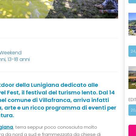
24
, Weekend
nni
,
13-18 anni
door della Lunigiana dedicato alle
l Fest, il festival del turismo lento. Dal 14
 nel comune di Villafranca, arriva infatti
EDI
a, arte e un ricco programma di eventi per
20
atura.
giana
, terra seppur poco conosciuta molto
gra da nord a sud e frammezzata da chiese di