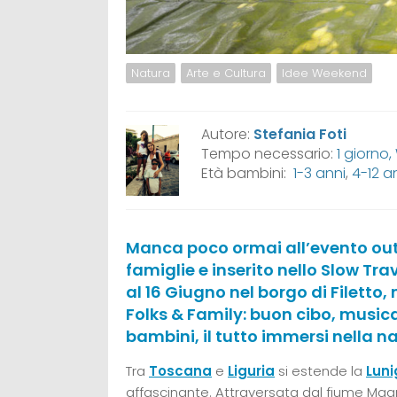
Natura
Arte e Cultura
Idee Weekend
Autore:
Stefania Foti
Tempo necessario:
1 giorno
Età bambini:
1-3 anni
,
4-12 a
Manca poco ormai all’evento out
famiglie e inserito nello Slow Trave
al 16 Giugno nel borgo di Filetto,
Folks & Family: buon cibo, music
bambini, il tutto immersi nella n
Tra
Toscana
e
Liguria
si estende la
Luni
affascinante. Attraversata dal fiume Ma