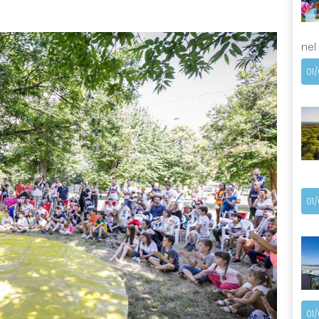
nel
01
01
01