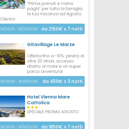
“Prima prenoti e meno
paghi” per tutta la famiglia:
la tua Vacanza ad Agosto
 Cilento!
da 2150€
x 7 notti
/08/2026 - 31/08/2026
Gitavillage Le Marze
Offerta fino a -10%: pineta di
oltre 20 ettari, accesso
diretto al mare e un super
parco avventura!
da 459€
x 3 notti
/06/2026 - 31/08/2026
Hotel Vienna Mare
Cattolica
S
SPECIALE PROMO AGOSTO
da 1850€
x 7 notti
/08/2026 - 31/08/2026