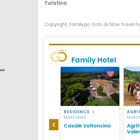
Turistica
.
Copyright: Familygo. Foto di Slow Travel F
Family Hotel
AGRITURISMO
SIENA
RESIDENCE
AGRI
MAREMMA
MARE
Agriturismo
Casale Voltoncino
Agri
Vernianello
Vale
Poggibonsi