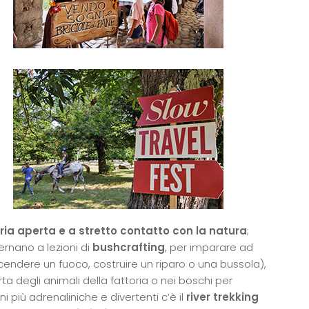
aria aperta e a stretto contatto con la natura
;
ternano a lezioni di
bushcrafting
, per imparare ad
ndere un fuoco, costruire un riparo o una bussola),
a degli animali della fattoria o nei boschi per
oni più adrenaliniche e divertenti c’è il
river trekking