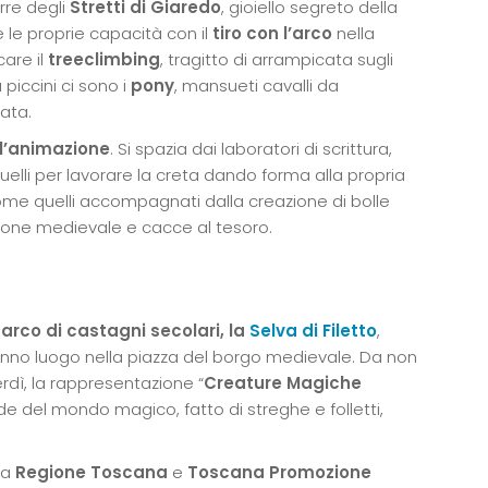
rre degli
Stretti di Giaredo
, gioiello segreto della
 le proprie capacità con il
tiro con l’arco
nella
care il
treeclimbing
, tragitto di arrampicata sugli
 piccini ci sono i
pony
, mansueti cavalli da
ata.
l’animazione
. Si spazia dai laboratori di scrittura,
quelli per lavorare la creta dando forma alla propria
 come quelli accompagnati dalla creazione di bolle
dizione medievale e cacce al tesoro.
arco di castagni secolari, la
Selva di Filetto
,
 hanno luogo nella piazza del borgo medievale. Da non
rdì, la rappresentazione “
Creature Magiche
e del mondo magico, fatto di streghe e folletti,
da
Regione Toscana
e
Toscana Promozione