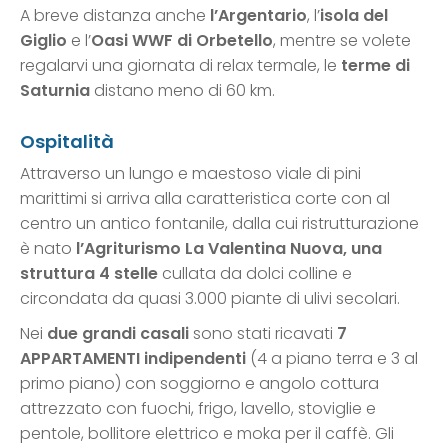
A breve distanza anche
l’Argentario
, l’
isola del
Giglio
e l’
Oasi WWF di Orbetello
, mentre se volete
regalarvi una giornata di relax termale, le
terme di
Saturnia
distano meno di 60 km.
Ospitalità
Attraverso un lungo e maestoso viale di pini
marittimi si arriva alla caratteristica corte con al
centro un antico fontanile, dalla cui ristrutturazione
è nato
l’Agriturismo La Valentina Nuova, una
struttura 4 stelle
cullata da dolci colline e
circondata da quasi 3.000 piante di ulivi secolari.
Nei
due grandi casali
sono stati ricavati
7
APPARTAMENTI indipendenti
(4 a piano terra e 3 al
primo piano) con soggiorno e angolo cottura
attrezzato con fuochi, frigo, lavello, stoviglie e
pentole, bollitore elettrico e moka per il caffè. Gli