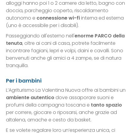
alloggi hanno poi 1 o 2 camere da letto, bagno con
doccia, parcheggio coperto, riscaldamento
autonomo e
connessione wi-fi
interna ed esterna
(uno è accessibile per i disabili).
Passeggiando all'esterno nell'
enorme
PARCO
della
tenuta
, oltre ai cani di casa, potrete facilmente
incontrare fagiani, lepri e volpi, daini e cavalli. Sono
benvenuti anche gli amici a 4 zampe, se di natura
tranquilla.
Per i bambini
L’Agriturismo La Valentina Nuova offre ai bambini un
ambiente autentico
dove assaporare suoni e
profumi della campagna toscana e
tanto spazio
per correre, giocare o riposarsi, anche grazie ad
altalena, amache e cesto da basket.
E se volete regalare loro un’esperienza unica, ci