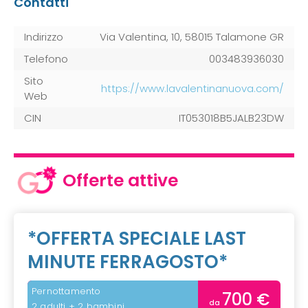
Contatti
Indirizzo
Via Valentina, 10, 58015 Talamone GR
Telefono
003483936030
Sito
https://www.lavalentinanuova.com/
Web
CIN
IT053018B5JALB23DW
Offerte attive
*OFFERTA SPECIALE LAST
MINUTE FERRAGOSTO*
Pernottamento
700 €
da
2 adulti + 2 bambini