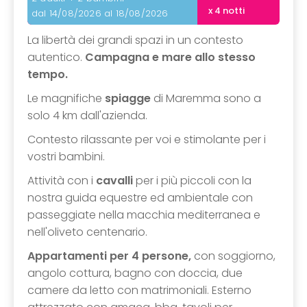
x 4 notti
dal 14/08/2026 al 18/08/2026
La libertà dei grandi spazi in un contesto
autentico.
Campagna e mare allo stesso
tempo.
Le magnifiche
spiagge
di Maremma sono a
solo 4 km dall'azienda.
Contesto rilassante per voi e stimolante per i
vostri bambini.
Attività con i
cavalli
per i più piccoli con la
nostra guida equestre ed ambientale con
passeggiate nella macchia mediterranea e
nell'oliveto centenario.
Appartamenti per 4 persone,
con soggiorno,
angolo cottura, bagno con doccia, due
camere da letto con matrimoniali. Esterno