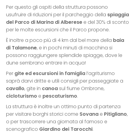
Per questo gli ospiti della struttura possono
usufruire di riduzioni per il parcheggio della
spiaggia
del Parco di Marina di Alberese
e del 30% di sconto
per le molte escursioni che il Parco propone.
È inoltre a poco più di 4 km dal bel mare della
baia
di Talamone
, e in pochi minuti di macchina si
possono raggiungere splendide spiagge, dove le
dune sembrano entrare in acqua!
Per
gite ed escursioni in famiglia
l’agriturismo
saprà darvi dritte e utili consigli per passeggiate a
cavallo
, gite in
canoa
sul fiume Ombrone,
cicloturismo
e
pescaturismo
.
La struttura è inoltre un ottimo punto di partenza
per visitare borghi storici come
Sovana
e
Pitigliano
,
o per trascorrere una giornata al famoso e
scenografico
Giardino dei Tarocchi
.