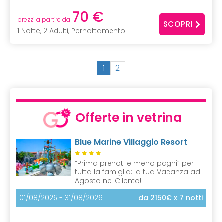
70 €
prezzi a partire da
SCOPRI
1 Notte, 2 Adulti, Pernottamento
(
1
2
c
u
r
r
Offerte in vetrina
e
n
Blue Marine Villaggio Resort
t
)
“Prima prenoti e meno paghi” per
tutta la famiglia: la tua Vacanza ad
Agosto nel Cilento!
01/08/2026 - 31/08/2026
da 2150€
x 7 notti