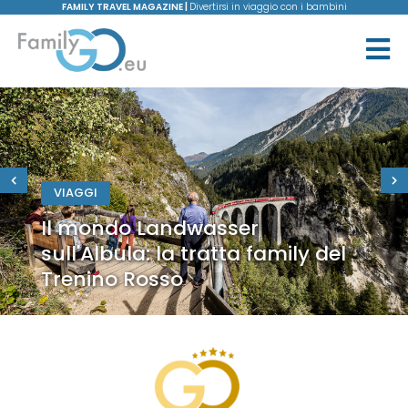
FAMILY TRAVEL MAGAZINE |
Divertirsi in viaggio con i bambini
VIAGGI
Il mondo Landwasser
sull'Albula: la tratta family del
Trenino Rosso