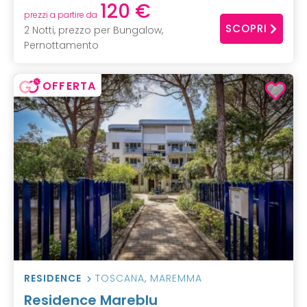
120 €
prezzi a partire da
SCOPRI
2 Notti, prezzo per Bungalow,
Pernottamento
OFFERTA
RESIDENCE
TOSCANA
,
MAREMMA
Residence Mareblu