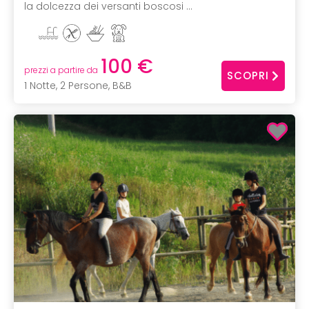
la dolcezza dei versanti boscosi ...
100 €
prezzi a partire da
SCOPRI
1 Notte, 2 Persone, B&B