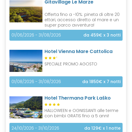
Gitavillage Le Marze
Offerta fino a -10%: pineta di oltre 20
ettari, accesso diretto al mare e un
super parco avventura!
01/06/2026 - 31/08/2026
da 459€
x 3 notti
Hotel Vienna Mare Cattolica
S
SPECIALE PROMO AGOSTO
01/08/2026 - 31/08/2026
da 1850€
x 7 notti
Hotel Thermana Park Laško
HALLOWEEN e OGNISSANTI alle terme
con bimbi GRATIS fino a 5 anni!
24/10/2026 - 31/10/2026
da 129€
x 1 notte