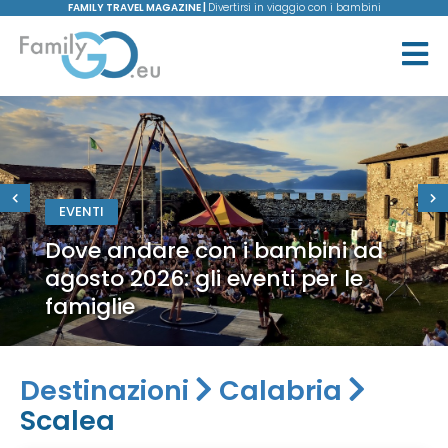
FAMILY TRAVEL MAGAZINE |
Divertirsi in viaggio con i bambini
VIAGGI
d
10 esperienze family tra natu
e avventura nel verde del
Piemonte
Destinazioni
Calabria
Scalea