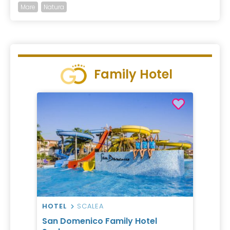
Mare
Natura
Family Hotel
HOTEL
SCALEA
San Domenico Family Hotel