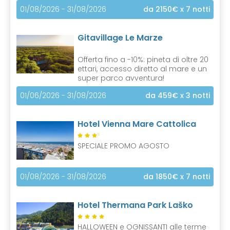
01/08/2026 - 31/08/2026
da 2150€
x 7 notti
Gitavillage Le Marze
Offerta fino a -10%: pineta di oltre 20
ettari, accesso diretto al mare e un
super parco avventura!
01/06/2026 - 31/08/2026
da 459€
x 3 notti
Hotel Vienna Mare Cattolica
S
SPECIALE PROMO AGOSTO
01/08/2026 - 31/08/2026
da 1850€
x 7 notti
Hotel Thermana Park Laško
HALLOWEEN e OGNISSANTI alle terme