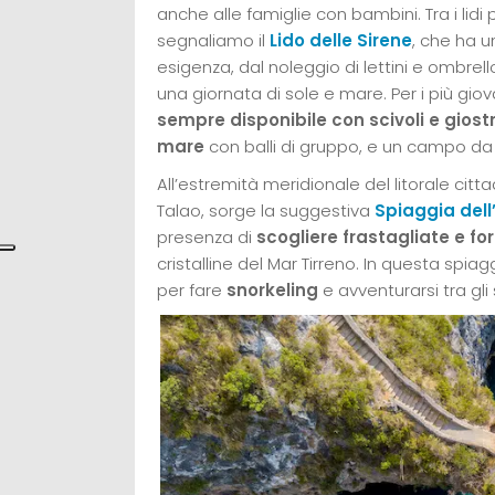
anche alle famiglie con bambini. Tra i lidi 
segnaliamo il
Lido delle Sirene
, che ha u
esigenza, dal noleggio di lettini e ombrell
una giornata di sole e mare. Per i più giova
sempre disponibile con scivoli e giost
mare
con balli di gruppo, e un campo da b
All’estremità meridionale del litorale citt
Talao, sorge la suggestiva
Spiaggia dell
presenza di
scogliere frastagliate e fo
cristalline del Mar Tirreno. In questa spia
per fare
snorkeling
e avventurarsi tra gli 