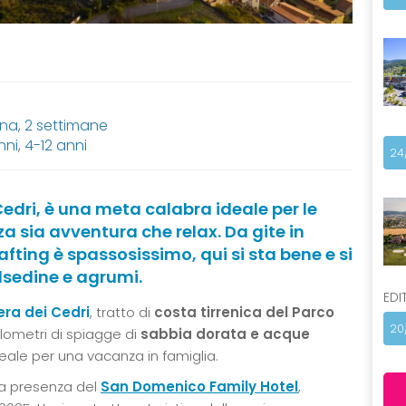
ana, 2 settimane
nni
,
4-12 anni
24
 Cedri, è una meta calabra ideale per le
 sia avventura che relax. Da gite in
rafting è spassosissimo, qui si sta bene e si
lsedine e agrumi.
EDI
era dei Cedri
, tratto di
costa tirrenica del Parco
20
lometri di spiagge di
sabbia dorata e acque
eale per una vacanza in famiglia.
 la presenza del
San Domenico Family Hotel
,