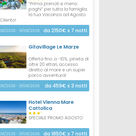
“Prima prenoti e meno
paghi” per tutta la famiglia:
la tua Vacanza ad Agosto
 Cilento!
da 2150€
x 7 notti
/08/2026 - 31/08/2026
Gitavillage Le Marze
Offerta fino a -10%: pineta di
oltre 20 ettari, accesso
diretto al mare e un super
parco avventura!
da 459€
x 3 notti
/06/2026 - 31/08/2026
Hotel Vienna Mare
Cattolica
S
SPECIALE PROMO AGOSTO
da 1850€
x 7 notti
/08/2026 - 31/08/2026