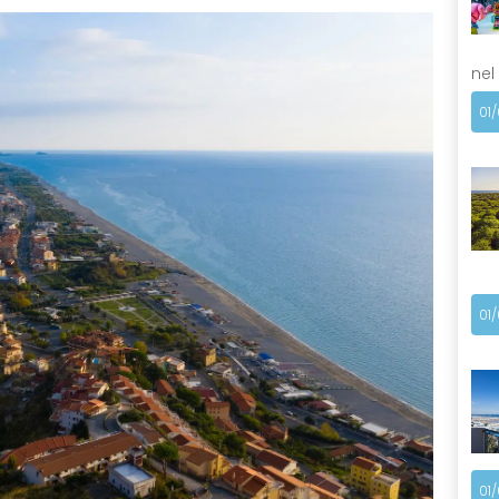
nel
01
01
01