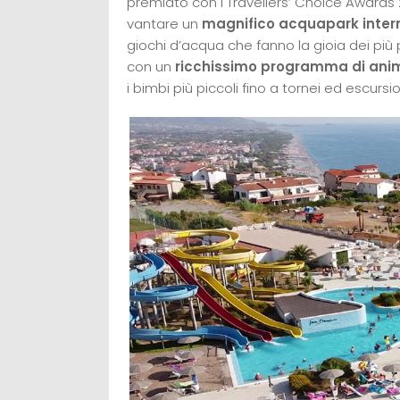
premiato con i Travellers’ Choice Awards 2
vantare un
magnifico acquapark inter
giochi d’acqua che fanno la gioia dei più 
con un
ricchissimo programma di anima
i bimbi più piccoli fino a tornei ed escursio