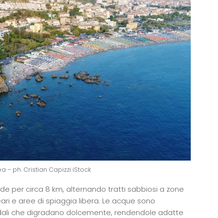
ea – ph. Cristian Capizzi iStock
de per circa 8 km, alternando tratti sabbiosi a zone
ari e aree di spiaggia libera. Le acque sono
ndali che digradano dolcemente, rendendole adatte