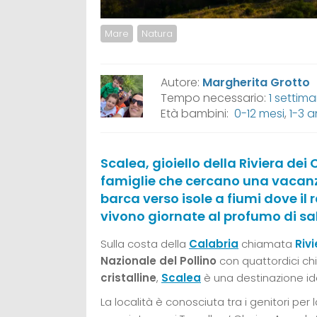
Mare
Natura
Autore:
Margherita Grotto
Tempo necessario:
1 settim
Età bambini:
0-12 mesi
,
1-3 a
Scalea, gioiello della Riviera dei
famiglie che cercano una vacanza
barca verso isole a fiumi dove il 
vivono giornate al profumo di sa
Sulla costa della
Calabria
chiamata
Rivi
Nazionale del Pollino
con quattordici chi
cristalline
,
Scalea
è una destinazione id
La località è conosciuta tra i genitori per