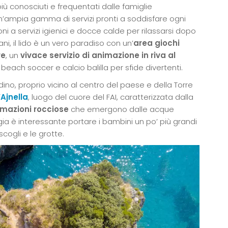
più conosciuti e frequentati dalle famiglie
n’ampia gamma di servizi pronti a soddisfare ogni
oni a servizi igienici e docce calde per rilassarsi dopo
ni, il lido è un vero paradiso con un’
area giochi
re
, un
vivace servizio di animazione in riva al
each soccer e calcio balilla per sfide divertenti.
adino, proprio vicino al centro del paese e della Torre
’Ajnella
, luogo del cuore del FAI, caratterizzata dalla
rmazioni rocciose
che emergono dalle acque
ggia è interessante portare i bambini un po’ più grandi
scogli e le grotte.