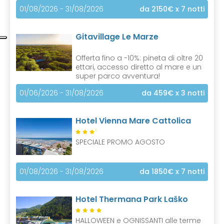
01/08/2026 - 31/08/2026
da 2150€
x 7 notti
Gitavillage Le Marze
Offerta fino a -10%: pineta di oltre 20
ettari, accesso diretto al mare e un
super parco avventura!
01/06/2026 - 31/08/2026
da 459€
x 3 notti
Hotel Vienna Mare Cattolica
S
SPECIALE PROMO AGOSTO
01/08/2026 - 31/08/2026
da 1850€
x 7 notti
Hotel Thermana Park Laško
HALLOWEEN e OGNISSANTI alle terme