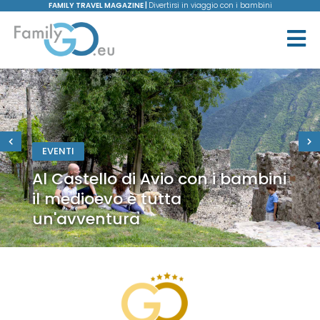
FAMILY TRAVEL MAGAZINE |
Divertirsi in viaggio con i bambini
EVENTI
Al Castello di Avio con i bambini
il medioevo è tutta
un'avventura