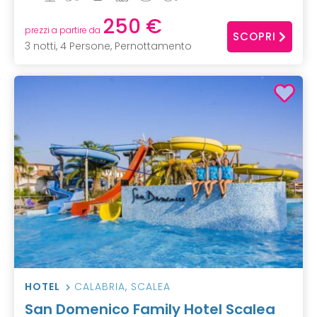
250 €
prezzi a partire da
SCOPRI
3 notti, 4 Persone, Pernottamento
HOTEL
CALABRIA
,
SCALEA
San Domenico Family Hotel Scalea