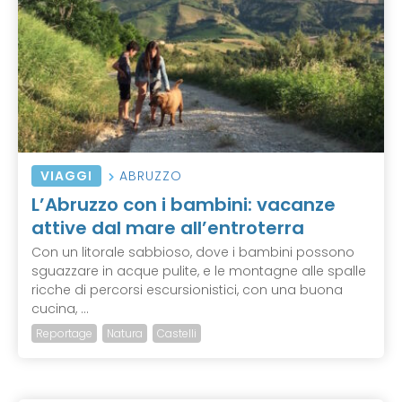
VIAGGI
ABRUZZO
L’Abruzzo con i bambini: vacanze
attive dal mare all’entroterra
Con un litorale sabbioso, dove i bambini possono
sguazzare in acque pulite, e le montagne alle spalle
ricche di percorsi escursionistici, con una buona
cucina, ...
Reportage
Natura
Castelli