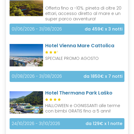
Offerta fino a -10%: pineta di oltre 20
ettari, accesso diretto al mare e un
super parco avventura!
01/06/2026 - 31/08/2026
da 459€
x 3 notti
Hotel Vienna Mare Cattolica
S
SPECIALE PROMO AGOSTO
01/08/2026 - 31/08/2026
da 1850€
x 7 notti
Hotel Thermana Park Laško
HALLOWEEN e OGNISSANTI alle terme
con bimbi GRATIS fino a 5 anni!
24/10/2026 - 31/10/2026
da 129€
x 1 notte