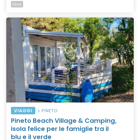
Mare
VIAGGI
PINETO
Pineto Beach Village & Camping,
isola felice per le famiglie tra il
blu e il verde