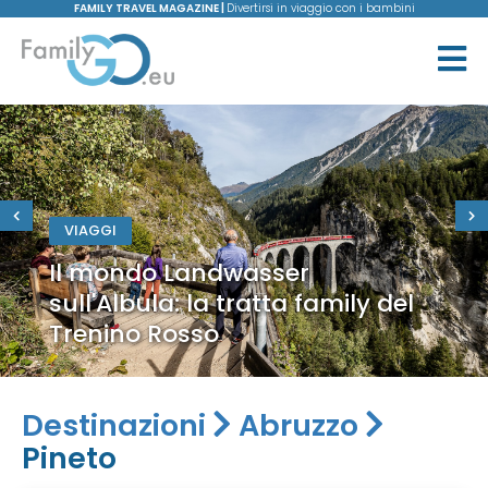
FAMILY TRAVEL MAGAZINE |
Divertirsi in viaggio con i bambini
VIAGGI
Il mondo Landwasser
sull'Albula: la tratta family del
Trenino Rosso
Destinazioni
Abruzzo
Pineto