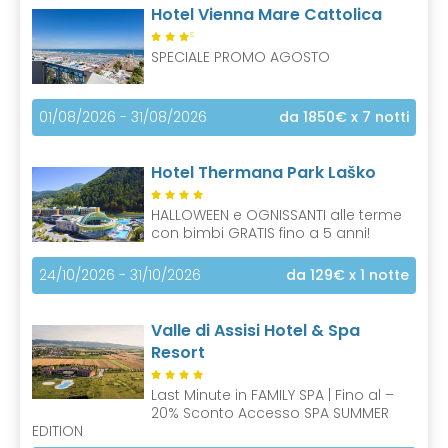
Hotel Vienna Mare Cattolica
S
SPECIALE PROMO AGOSTO
01/08/2026 - 31/08/2026
da 1850€
x 7 notti
Hotel Thermana Park Laško
HALLOWEEN e OGNISSANTI alle terme
con bimbi GRATIS fino a 5 anni!
24/10/2026 - 31/10/2026
da 129€
x 1 notte
Valle di Assisi Hotel & Spa
Resort
Last Minute in FAMILY SPA | Fino al –
20% Sconto Accesso SPA SUMMER
EDITION