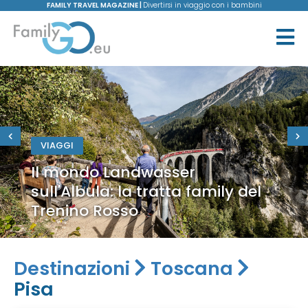
FAMILY TRAVEL MAGAZINE |
Divertirsi in viaggio con i bambini
VIAGGI
Il mondo Landwasser
sull'Albula: la tratta family del
Trenino Rosso
Destinazioni
Toscana
Pisa