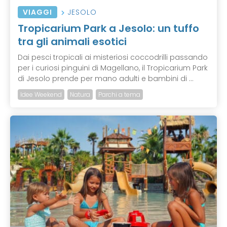
VIAGGI
JESOLO
Tropicarium Park a Jesolo: un tuffo
tra gli animali esotici
Dai pesci tropicali ai misteriosi coccodrilli passando
per i curiosi pinguini di Magellano, il Tropicarium Park
di Jesolo prende per mano adulti e bambini di ...
Idee Weekend
Natura
Parchi a tema