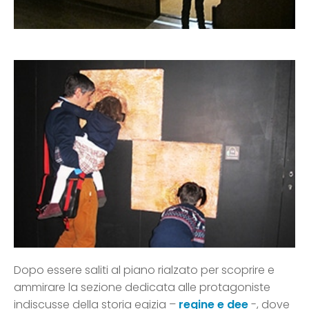
Dopo essere saliti al piano rialzato per scoprire e
ammirare la sezione dedicata alle protagoniste
indiscusse della storia egizia –
regine e dee
-, dove