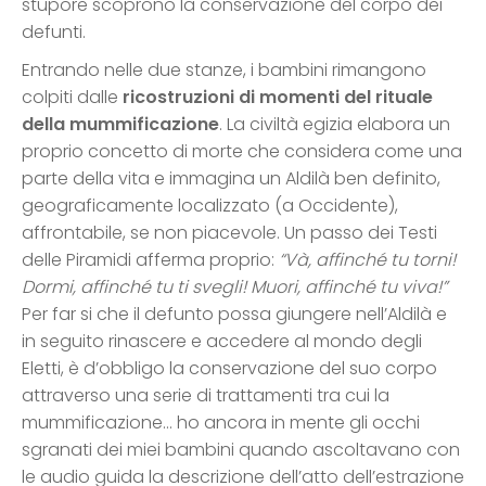
stupore scoprono la conservazione del corpo dei
defunti.
Entrando nelle due stanze, i bambini rimangono
colpiti dalle
ricostruzioni di momenti del rituale
della mummificazione
. La civiltà egizia elabora un
proprio concetto di morte che considera come una
parte della vita e immagina un Aldilà ben definito,
geograficamente localizzato (a Occidente),
affrontabile, se non piacevole. Un passo dei Testi
delle Piramidi afferma proprio:
“Và, affinché tu torni!
Dormi, affinché tu ti svegli! Muori, affinché tu viva!”
Per far si che il defunto possa giungere nell’Aldilà e
in seguito rinascere e accedere al mondo degli
Eletti, è d’obbligo la conservazione del suo corpo
attraverso una serie di trattamenti tra cui la
mummificazione… ho ancora in mente gli occhi
sgranati dei miei bambini quando ascoltavano con
le audio guida la descrizione dell’atto dell’estrazione