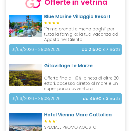
Offerte in vetrina
Blue Marine Villaggio Resort
“Prima prenoti e meno paghi” per
tutta la famiglia: la tua Vacanza ad
Agosto nel Cilento!
01/08/2026 - 31/08/2026
da 2150€
x 7 notti
Gitavillage Le Marze
Offerta fino a -10%: pineta di oltre 20
ettari, accesso diretto al mare e un
super parco avventura!
01/06/2026 - 31/08/2026
da 459€
x 3 notti
Hotel Vienna Mare Cattolica
S
SPECIALE PROMO AGOSTO