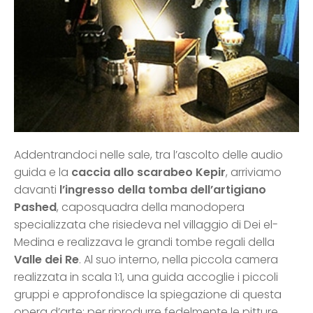
Addentrandoci nelle sale, tra l’ascolto delle audio
guida e la
caccia allo scarabeo Kepir
, arriviamo
davanti
l’ingresso della tomba dell’artigiano
Pashed
, caposquadra della manodopera
specializzata che risiedeva nel villaggio di Dei el-
Medina e realizzava le grandi tombe regali della
Valle dei Re
. Al suo interno, nella piccola camera
realizzata in scala 1:1, una guida accoglie i piccoli
gruppi e approfondisce la spiegazione di questa
opera d’arte: per riprodurre fedelmente le pitture