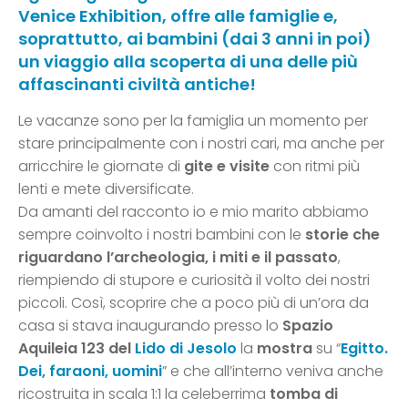
Venice Exhibition, offre alle famiglie e,
soprattutto, ai bambini (dai 3 anni in poi)
un viaggio alla scoperta di una delle più
affascinanti civiltà antiche!
Le vacanze sono per la famiglia un momento per
stare principalmente con i nostri cari, ma anche per
arricchire le giornate di
gite e visite
con ritmi più
lenti e mete diversificate.
Da amanti del racconto io e mio marito abbiamo
sempre coinvolto i nostri bambini con le
storie che
riguardano l’archeologia, i miti e il passato
,
riempiendo di stupore e curiosità il volto dei nostri
piccoli. Così, scoprire che a poco più di un’ora da
casa si stava inaugurando presso lo
Spazio
Aquileia 123 del
Lido di Jesolo
la
mostra
su “
Egitto.
Dei, faraoni, uomini
” e che all’interno veniva anche
ricostruita in scala 1:1 la celeberrima
tomba di