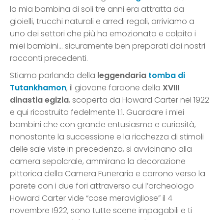
la mia bambina di soli tre anni era attratta da
gioielli, trucchi naturali e arredi regali, arriviamo a
uno dei settori che più ha emozionato e colpito i
miei bambini… sicuramente ben preparati dai nostri
racconti precedenti.
Stiamo parlando della
leggendaria
tomba di
Tutankhamon
, il giovane faraone della
XVIII
dinastia egizia
, scoperta da Howard Carter nel 1922
e qui ricostruita fedelmente 1:1. Guardare i miei
bambini che con grande entusiasmo e curiosità,
nonostante la successione e la ricchezza di stimoli
delle sale viste in precedenza, si avvicinano alla
camera sepolcrale, ammirano la decorazione
pittorica della Camera Funeraria e corrono verso la
parete con i due fori attraverso cui l’archeologo
Howard Carter vide “cose meravigliose” il 4
novembre 1922, sono tutte scene impagabili e ti