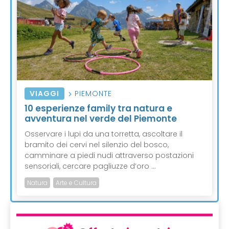
VIAGGI
PIEMONTE
10 esperienze family tra natura e
avventura nel verde del Piemonte
Osservare i lupi da una torretta, ascoltare il
bramito dei cervi nel silenzio del bosco,
camminare a piedi nudi attraverso postazioni
sensoriali, cercare pagliuzze d’oro ...
Natura
Arte e Cultura