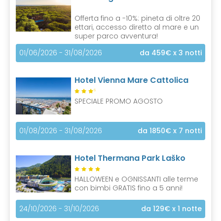
Offerta fino a -10%: pineta di oltre 20
ettari, accesso diretto al mare e un
super parco avventura!
01/06/2026 - 31/08/2026
da 459€
x 3 notti
Hotel Vienna Mare Cattolica
S
SPECIALE PROMO AGOSTO
01/08/2026 - 31/08/2026
da 1850€
x 7 notti
Hotel Thermana Park Laško
HALLOWEEN e OGNISSANTI alle terme
con bimbi GRATIS fino a 5 anni!
24/10/2026 - 31/10/2026
da 129€
x 1 notte