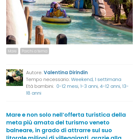
Mare
Parchi a tema
Autore:
Valentina Dirindin
Tempo necessario:
Weekend, 1 settimana
Età bambini:
0-12 mesi
,
1-3 anni
,
4-12 anni
,
13-
18 anni
Mare e non solo nell’offerta turistica della
meta più amata del turismo veneto
balneare, in grado di attrarre sul suo
litorale milioni di villeggianti, grazie alla