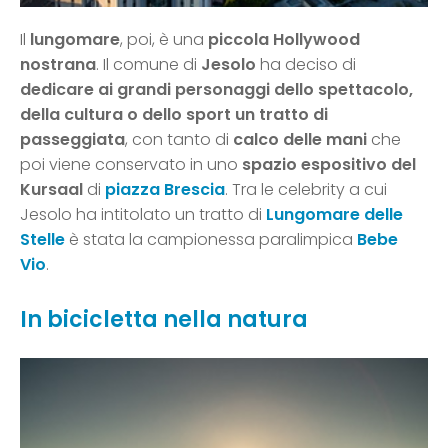
Il
lungomare
, poi, è una
piccola Hollywood
nostrana
. Il comune di
Jesolo
ha deciso di
dedicare ai grandi personaggi dello spettacolo,
della cultura o dello sport un tratto di
passeggiata
, con tanto di
calco delle mani
che
poi viene conservato in uno
spazio espositivo del
Kursaal
di
piazza Brescia
. Tra le celebrity a cui
Jesolo ha intitolato un tratto di
Lungomare delle
Stelle
è stata la campionessa paralimpica
Bebe
Vio
.
In bicicletta nella natura