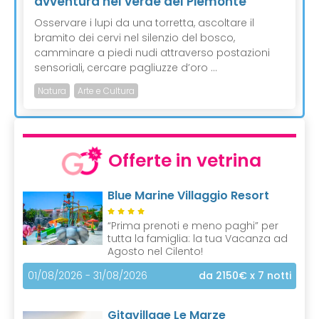
avventura nel verde del Piemonte
Osservare i lupi da una torretta, ascoltare il
bramito dei cervi nel silenzio del bosco,
camminare a piedi nudi attraverso postazioni
sensoriali, cercare pagliuzze d’oro ...
Natura
Arte e Cultura
Offerte in vetrina
Blue Marine Villaggio Resort
“Prima prenoti e meno paghi” per
tutta la famiglia: la tua Vacanza ad
Agosto nel Cilento!
01/08/2026 - 31/08/2026
da 2150€
x 7 notti
Gitavillage Le Marze