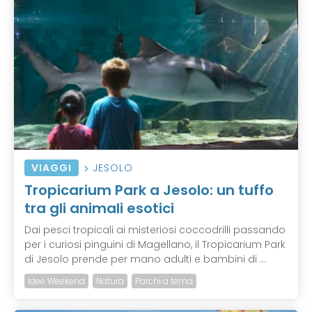
VIAGGI
JESOLO
Tropicarium Park a Jesolo: un tuffo
tra gli animali esotici
Dai pesci tropicali ai misteriosi coccodrilli passando
per i curiosi pinguini di Magellano, il Tropicarium Park
di Jesolo prende per mano adulti e bambini di ...
Idee Weekend
Natura
Parchi a tema