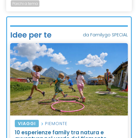
Parchi a tema
Idee per te
da Familygo SPECIAL
VIAGGI
PIEMONTE
10 esperienze family tra natura e