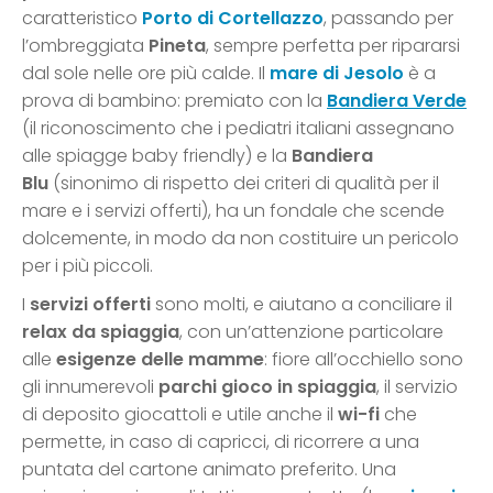
caratteristico
Porto di Cortellazzo
, passando per
l’ombreggiata
Pineta
, sempre perfetta per ripararsi
dal sole nelle ore più calde. Il
mare di Jesolo
è a
prova di bambino: premiato con la
Bandiera Verde
(il riconoscimento che i pediatri italiani assegnano
alle spiagge baby friendly) e la
Bandiera
Blu
(sinonimo di rispetto dei criteri di qualità per il
mare e i servizi offerti), ha un fondale che scende
dolcemente, in modo da non costituire un pericolo
per i più piccoli.
I
servizi offerti
sono molti, e aiutano a conciliare il
relax da spiaggia
, con un’attenzione particolare
alle
esigenze delle mamme
: fiore all’occhiello sono
gli innumerevoli
parchi gioco in spiaggia
, il servizio
di deposito giocattoli e utile anche il
wi-fi
che
permette, in caso di capricci, di ricorrere a una
puntata del cartone animato preferito. Una