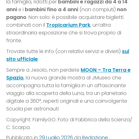
la famiglia, ridotti per
bambini e ragazzi da 4 a 14
anni
e i
bambini fino a 4 anni
(non compiuti)
non
pagano
. Non solo: è possibile acquistare biglietti
combinati con il
Tropicarium Park
, un’altra
straordinaria esposizione che si trova proprio di
fronte.
Trovate tutte le info (con relativi servizi e divieti)
sul
sito ufficiale
.
Sempre a Jesolo, non perdete
MOON – Tra Terra e
Spazio
, la nuova grande mostra al JMuseo che
accompagna tutta la famiglia in un affascinante
viaggio alla scoperta della Luna, tra un planetario
digitale a 360°, reperti originali e una coinvolgente
Scuola per astronauti
Copyright: FamilyGO. Foto di Fabbrica della Scienza/
C. Scarpa
Pubblicato in
29 Luglio 2026
da
Redazione