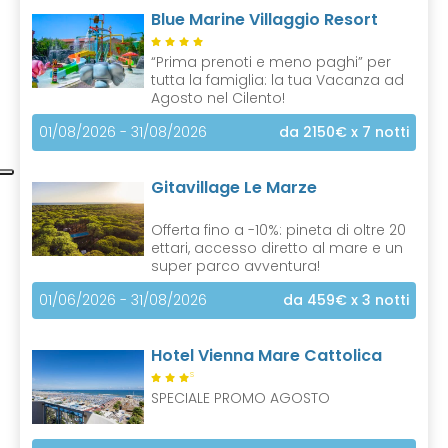
Blue Marine Villaggio Resort
“Prima prenoti e meno paghi” per
tutta la famiglia: la tua Vacanza ad
Agosto nel Cilento!
01/08/2026 - 31/08/2026
da 2150€
x 7 notti
Gitavillage Le Marze
Offerta fino a -10%: pineta di oltre 20
ettari, accesso diretto al mare e un
super parco avventura!
01/06/2026 - 31/08/2026
da 459€
x 3 notti
Hotel Vienna Mare Cattolica
S
SPECIALE PROMO AGOSTO