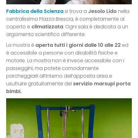
Fabbrica della Scienza
si trova a
Jesolo Lido
nella
centralissima Piazza Brescia, è completamente al
coperto e
climatizzata
. Ogni sala è dedicata a un
argomento scientifico differente.
La mostra è
aperta tutti i giorni dalle 10 alle 22
ed
è accessibile a persone con disabilità fisiche e
motorie. La mostra non è invece accessibile con i
passeggini, ma potete comodamente
parcheggiarli all’interno dell’apposita area e
usufruire gratuitamente del
servizio marsupi porta
bimbi.