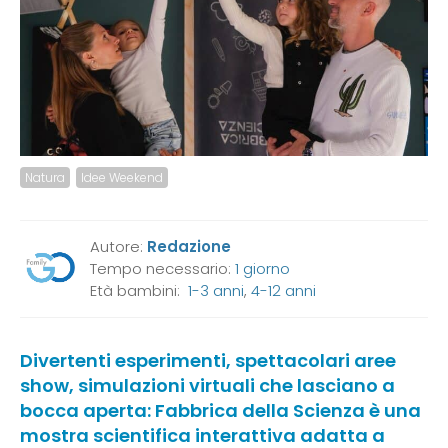
Natura
Idee Weekend
Autore:
Redazione
Tempo necessario:
1 giorno
Età bambini:
1-3 anni
,
4-12 anni
Divertenti esperimenti, spettacolari aree
show, simulazioni virtuali che lasciano a
bocca aperta: Fabbrica della Scienza è una
mostra scientifica interattiva adatta a