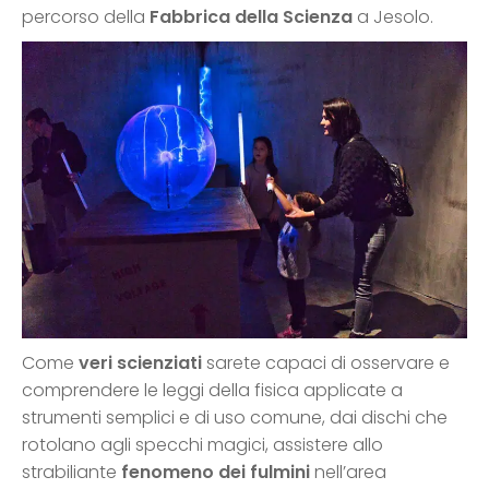
percorso della
Fabbrica della Scienza
a Jesolo.
Come
veri scienziati
sarete capaci di osservare e
comprendere le leggi della fisica applicate a
strumenti semplici e di uso comune, dai dischi che
rotolano agli specchi magici, assistere allo
strabiliante
fenomeno dei fulmini
nell’area