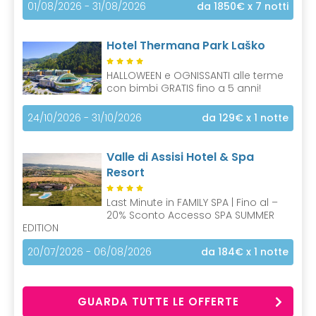
01/08/2026 - 31/08/2026
da 1850€
x 7 notti
Hotel Thermana Park Laško
HALLOWEEN e OGNISSANTI alle terme
con bimbi GRATIS fino a 5 anni!
24/10/2026 - 31/10/2026
da 129€
x 1 notte
Valle di Assisi Hotel & Spa
Resort
Last Minute in FAMILY SPA | Fino al –
20% Sconto Accesso SPA SUMMER
EDITION
20/07/2026 - 06/08/2026
da 184€
x 1 notte
GUARDA TUTTE LE OFFERTE