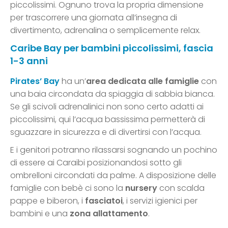
piccolissimi. Ognuno trova la propria dimensione
per trascorrere una giornata all’insegna di
divertimento, adrenalina o semplicemente relax.
Caribe Bay per bambini piccolissimi, fascia
1-3 anni
Pirates’ Bay
ha un’
area dedicata alle famiglie
con
una baia circondata da spiaggia di sabbia bianca.
Se gli scivoli adrenalinici non sono certo adatti ai
piccolissimi, qui l’acqua bassissima permetterà di
sguazzare in sicurezza e di divertirsi con l’acqua.
E i genitori potranno rilassarsi sognando un pochino
di essere ai Caraibi posizionandosi sotto gli
ombrelloni circondati da palme. A disposizione delle
famiglie con bebè ci sono la
nursery
con scalda
pappe e biberon, i
fasciatoi
, i servizi igienici per
bambini e una
zona allattamento
.