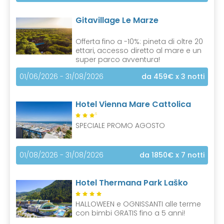
Gitavillage Le Marze
Offerta fino a -10%: pineta di oltre 20
ettari, accesso diretto al mare e un
super parco avventura!
01/06/2026 - 31/08/2026
da 459€
x 3 notti
Hotel Vienna Mare Cattolica
S
SPECIALE PROMO AGOSTO
01/08/2026 - 31/08/2026
da 1850€
x 7 notti
Hotel Thermana Park Laško
HALLOWEEN e OGNISSANTI alle terme
con bimbi GRATIS fino a 5 anni!