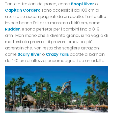
Tante attrazioni del parco, come
Boopi River
o
Capitan Cordero
sono accessibili dai 100 cm di
altezza se accompagnati da un adulto. Tante altre
invece hanno l’altezza massima di 140 cm, come
Rudder
, e sono perfette per i bambini fino a 8-9
anni. Man mano che si diventa grandi, si ha voglia di
mettersi alla prova e di provare emozioni più
adrenaliniche. Non resta che scegliere attrazioni
come
Scary River
o
Crazy Falls
adatte ai bambini
dai 140 cm di altezza, accompagnati da un adulto.