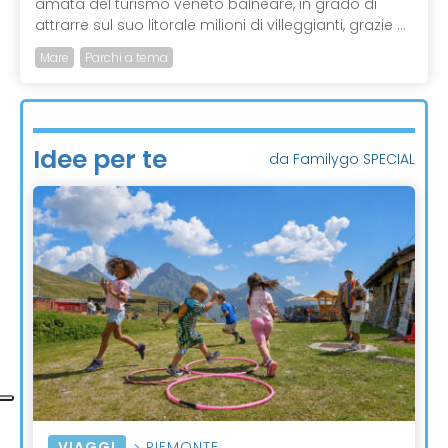
amata del turismo veneto balneare, in grado di
attrarre sul suo litorale milioni di villeggianti, grazie ...
Mare
Parchi a tema
Idee per te
da Familygo SPECIAL
VIAGGI
PIEMONTE