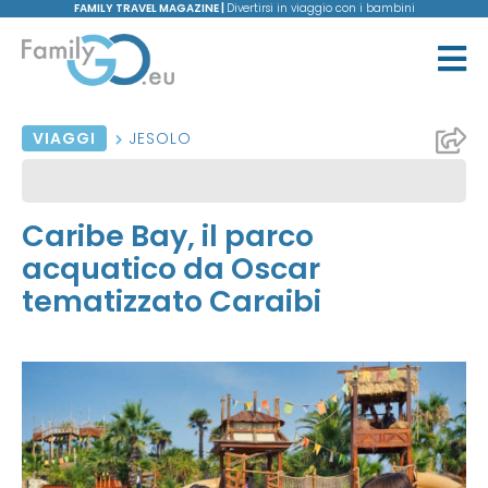
FAMILY TRAVEL MAGAZINE |
Divertirsi in viaggio con i bambini
VIAGGI
JESOLO
Caribe Bay, il parco
acquatico da Oscar
tematizzato Caraibi