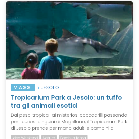
VIAGGI
JESOLO
Tropicarium Park a Jesolo: un tuffo
tra gli animali esotici
Dai pesci tropicali ai misteriosi coccodrilli passando
per i curiosi pinguini di Magellano, il Tropicarium Park
di Jesolo prende per mano adulti e bambini di ...
Idee Weekend
Natura
Parchi a tema