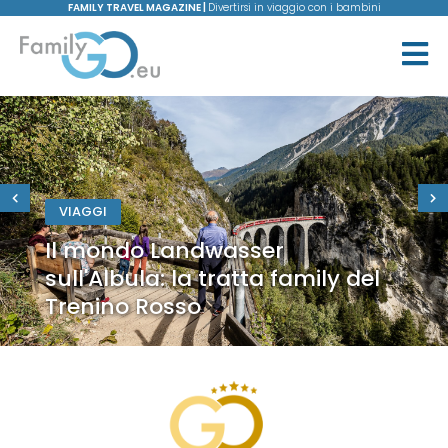
FAMILY TRAVEL MAGAZINE |
Divertirsi in viaggio con i bambini
VIAGGI
Il mondo Landwasser
sull'Albula: la tratta family del
Trenino Rosso