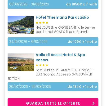
01/08/2026 - 31/08/2026
da 1850€
x 7 notti
Hotel Thermana Park Laško
HALLOWEEN e OGNISSANTI alle terme
con bimbi GRATIS fino a 5 anni!
24/10/2026 - 31/10/2026
da 129€
x 1 notte
Valle di Assisi Hotel & Spa
Resort
Last Minute in FAMILY SPA | Fino al –
20% Sconto Accesso SPA SUMMER
EDITION
20/07/2026 - 06/08/2026
da 184€
x 1 notte
GUARDA TUTTE LE OFFERTE