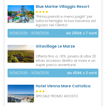
Blue Marine Villaggio Resort
“Prima prenoti e meno paghi” per
tutta la famiglia: la tua Vacanza ad
Agosto nel Cilento!
01/08/2026 - 31/08/2026
da 2150€
x 7 notti
Gitavillage Le Marze
Offerta fino a -10%: pineta di oltre 20
ettari, accesso diretto al mare e un
super parco avventura!
01/06/2026 - 31/08/2026
da 459€
x 3 notti
Hotel Vienna Mare Cattolica
S
SPECIALE PROMO AGOSTO