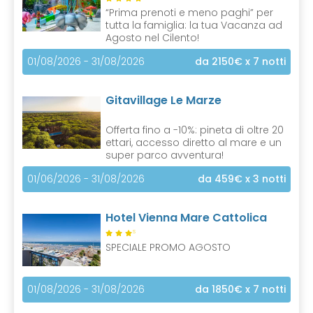
“Prima prenoti e meno paghi” per
tutta la famiglia: la tua Vacanza ad
Agosto nel Cilento!
01/08/2026 - 31/08/2026
da 2150€
x 7 notti
Gitavillage Le Marze
Offerta fino a -10%: pineta di oltre 20
ettari, accesso diretto al mare e un
super parco avventura!
01/06/2026 - 31/08/2026
da 459€
x 3 notti
Hotel Vienna Mare Cattolica
S
SPECIALE PROMO AGOSTO
01/08/2026 - 31/08/2026
da 1850€
x 7 notti