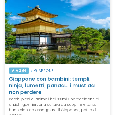
VIAGGI
GIAPPONE
Giappone con bambini: templi,
ninja, fumetti, panda… i must da
non perdere
Parchi pieni di animali bellissimi, una tradizione di
antichi guerrieri, una cultura da scoprire e tanto
buon cibo da assaggiare: il Giappone, patria di