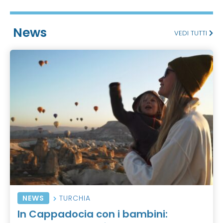
News
VEDI TUTTI
NEWS
TURCHIA
In Cappadocia con i bambini: