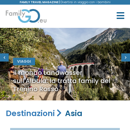
FAMILY TRAVEL MAGAZINE |
Divertirsi in viaggio con i bambini
VIAGGI
Il mondo Landwasser
sull'Albula: la tratta family del
Trenino Rosso
Destinazioni
Asia