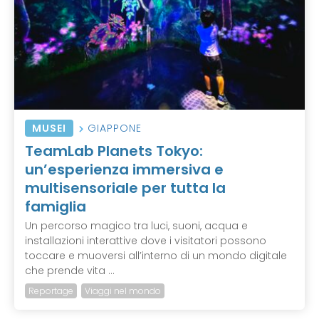
MUSEI
GIAPPONE
TeamLab Planets Tokyo:
un’esperienza immersiva e
multisensoriale per tutta la
famiglia
Un percorso magico tra luci, suoni, acqua e
installazioni interattive dove i visitatori possono
toccare e muoversi all’interno di un mondo digitale
che prende vita ...
Reportage
Viaggi nel mondo