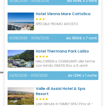
01/06/2026 - 31/08/2026
da 459€
x 3 notti
Hotel Vienna Mare Cattolica
S
SPECIALE PROMO AGOSTO
01/08/2026 - 31/08/2026
da 1850€
x 7 notti
Hotel Thermana Park Laško
HALLOWEEN e OGNISSANTI alle terme
con bimbi GRATIS fino a 5 anni!
24/10/2026 - 31/10/2026
da 129€
x 1 notte
Valle di Assisi Hotel & Spa
Resort
Last Minute in FAMILY SPA | Fino al –