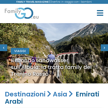
FAMILY TRAVEL MAGAZINE |
Divertirsi in viaggio con i bambini
VIAGGI
Il mondo Landwasser
sull'Albula: la tratta family del
Trenino Rosso
Destinazioni
Asia
Emirati
Arabi