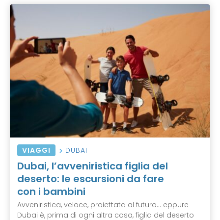
VIAGGI
DUBAI
Dubai, l’avveniristica figlia del
deserto: le escursioni da fare
con i bambini
Avveniristica, veloce, proiettata al futuro... eppure
Dubai è, prima di ogni altra cosa, figlia del deserto