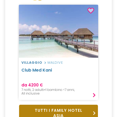
VILLAGGIO
MALDIVE
Club Med Kani
da 4200 €
7 notti, 2 adulti+1 bambino <7 anni,
All inclusive
TUTTI I FAMILY HOTEL
ASIA