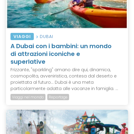
VIAGGI
DUBAI
A Dubai con i bambini: un mondo
di attrazioni iconiche e
superlative
Frizzante, "sparkling" amano dire qui, dinamica,
cosmopolita, avveniristica, contesa dal deserto e
proiettata al futuro... Dubai è una meta
particolarmente adatta alle vacanze in famiglia. ...
Viaggi nel mondo
Reportage