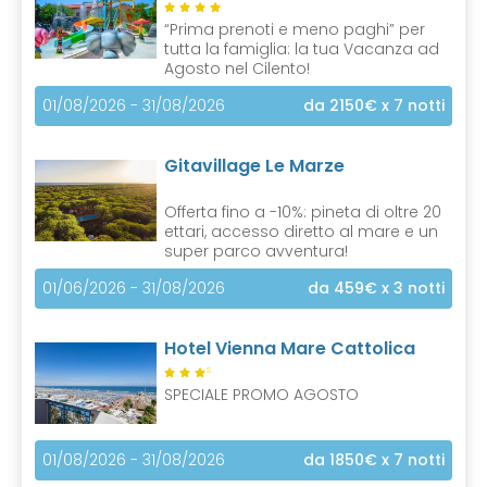
“Prima prenoti e meno paghi” per
tutta la famiglia: la tua Vacanza ad
Agosto nel Cilento!
01/08/2026 - 31/08/2026
da 2150€
x 7 notti
Gitavillage Le Marze
Offerta fino a -10%: pineta di oltre 20
ettari, accesso diretto al mare e un
super parco avventura!
01/06/2026 - 31/08/2026
da 459€
x 3 notti
Hotel Vienna Mare Cattolica
S
SPECIALE PROMO AGOSTO
01/08/2026 - 31/08/2026
da 1850€
x 7 notti