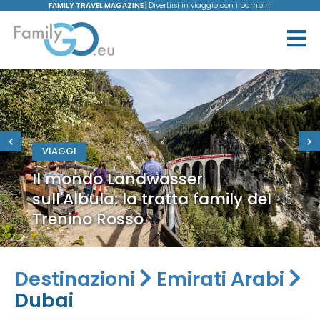
FAMILY TRAVEL MAGAZINE |
Divertirsi in viaggio con i bambini
VIAGGI
Il mondo Landwasser
sull'Albula: la tratta family del
Trenino Rosso
Destinazioni
Emirati Arabi
Dubai