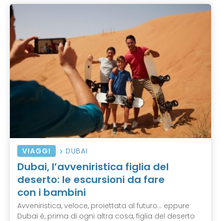
VIAGGI
DUBAI
Dubai, l’avveniristica figlia del
deserto: le escursioni da fare
con i bambini
Avveniristica, veloce, proiettata al futuro... eppure
Dubai è, prima di ogni altra cosa, figlia del deserto