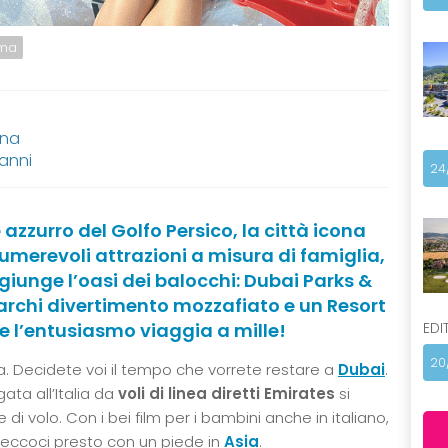
ema
ana
 anni
24
 azzurro del Golfo Persico, la città icona
umerevoli attrazioni a misura di famiglia,
ggiunge l’oasi dei balocchi: Dubai Parks &
parchi divertimento mozzafiato e un Resort
EDI
e l’entusiasmo viaggia a mille!
20
a. Decidete voi il tempo che vorrete restare a
Dubai
.
ata all’Italia da
voli di linea diretti Emirates
si
 di volo. Con i bei film per i bambini anche in italiano,
eccoci presto con un piede in
Asia
.