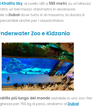
i Khalifa Sky
, al Livello 148 a
555 metri
, su un’altezza
o fatto un bel mezzo chilometro in ascensore
ile a
Dubai
dove tutto è al massimo, la durata è
rcettibili anche per i claustrofobici.
Underwater Zoo e Kidzania
drillo più lungo del mondo
visitabile in uno zoo. Per
lunghezza per 750 kg di peso, andiamo al
Dubai