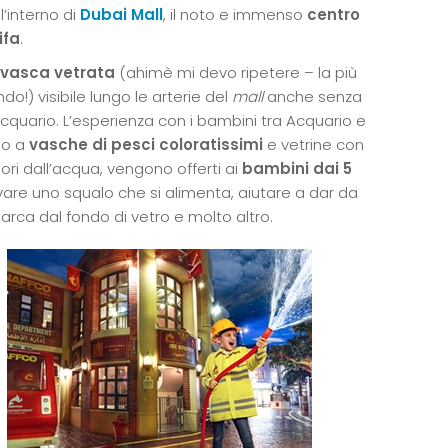
l’interno di
Dubai Mall
, il noto e immenso
centro
ifa
.
vasca vetrata
(ahimè mi devo ripetere – la più
do!) visibile lungo le arterie del
mall
anche senza
acquario. L’esperienza con i bambini tra Acquario e
no a
vasche di pesci coloratissimi
e vetrine con
ori dall’acqua, vengono offerti ai
bambini dai 5
are uno squalo che si alimenta, aiutare a dar da
arca dal fondo di vetro e molto altro.