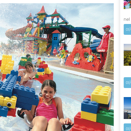
nel
01
01
01