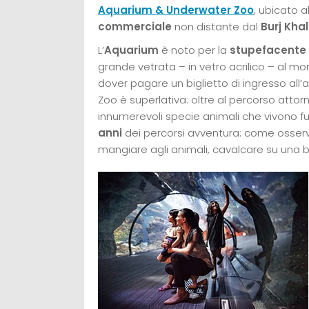
Aquarium & Underwater Zoo
, ubicato al
commerciale
non distante dal
Burj Khal
L’
Aquarium
è noto per la
stupefacente 
grande vetrata – in vetro acrilico – al mon
dover pagare un biglietto di ingresso all’
Zoo è superlativa: oltre al percorso attor
innumerevoli specie animali che vivono fu
anni
dei percorsi avventura: come osserv
mangiare agli animali, cavalcare su una b