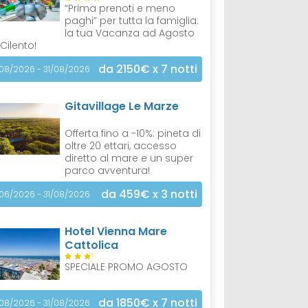
“Prima prenoti e meno
paghi” per tutta la famiglia:
la tua Vacanza ad Agosto
 Cilento!
da 2150€
x 7 notti
/08/2026 - 31/08/2026
Gitavillage Le Marze
Offerta fino a -10%: pineta di
oltre 20 ettari, accesso
diretto al mare e un super
parco avventura!
da 459€
x 3 notti
/06/2026 - 31/08/2026
Hotel Vienna Mare
Cattolica
S
SPECIALE PROMO AGOSTO
da 1850€
x 7 notti
/08/2026 - 31/08/2026