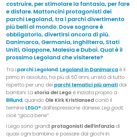
costruire, per stimolare la fantasia, per fare
e disfare. Mattoncini protagonisti dei
parchi Legoland, tra i parchi divertimento
più belli al mondo. Dove sognare è
obbligatorio, divertirsi ancora di più.
Danimarca, Germania, Inghilterra, Stati
Uniti, Giappone, Malesia e Dubai. Qual è il
prossimo Legoland che visiterete?
Tra i
parchi Legoland
,
Legoland in Danimarca
è il
primo in assoluto, ha più di 50 anni, un’età di tutto
rispetto per uno dei
parchi tematici più amati
dai
bambini. La
storia dei Lego
è iniziata proprio a
Billund
, quando
Ole Kirk
Kristiansed
coniò il
termine
LEGO®
dall’espressione danese
Leg godt
,
cioè “gioca bene”.
I Lego sono grandi
protagonisti dell’infanzia
di
quasi ogni bambino e passare dai giochi in