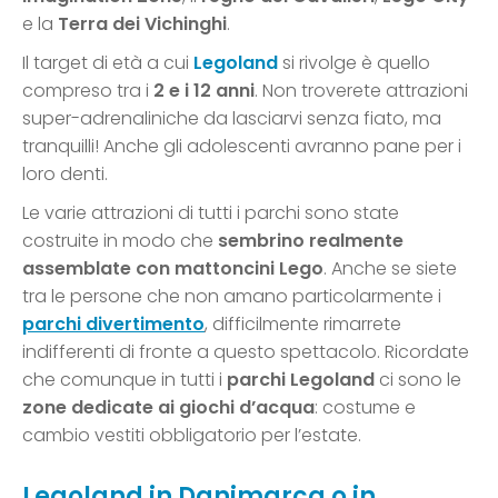
e la
Terra dei Vichinghi
.
Il target di età a cui
Legoland
si rivolge è quello
compreso tra i
2 e i 12 anni
. Non troverete attrazioni
super-adrenaliniche da lasciarvi senza fiato, ma
tranquilli! Anche gli adolescenti avranno pane per i
loro denti.
Le varie attrazioni di tutti i parchi sono state
costruite in modo che
sembrino realmente
assemblate con mattoncini Lego
. Anche se siete
tra le persone che non amano particolarmente i
parchi divertimento
, difficilmente rimarrete
indifferenti di fronte a questo spettacolo. Ricordate
che comunque in tutti i
parchi Legoland
ci sono le
zone dedicate ai giochi d’acqua
: costume e
cambio vestiti obbligatorio per l’estate.
Legoland in Danimarca o in