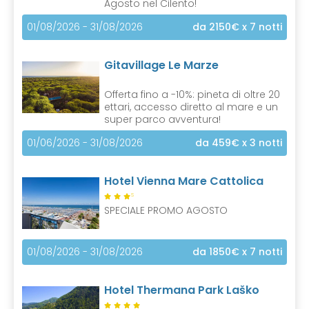
Agosto nel Cilento!
01/08/2026 - 31/08/2026
da 2150€
x 7 notti
Gitavillage Le Marze
Offerta fino a -10%: pineta di oltre 20
ettari, accesso diretto al mare e un
super parco avventura!
01/06/2026 - 31/08/2026
da 459€
x 3 notti
Hotel Vienna Mare Cattolica
S
SPECIALE PROMO AGOSTO
01/08/2026 - 31/08/2026
da 1850€
x 7 notti
Hotel Thermana Park Laško