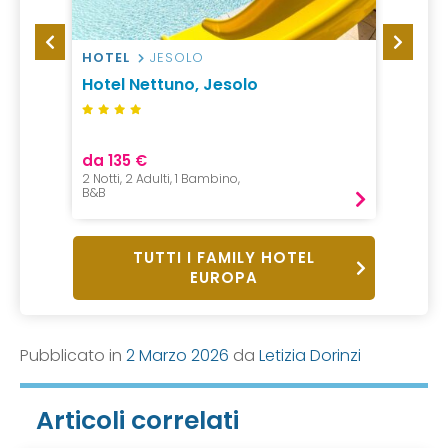
HOTEL
JESOLO
CAMP
Hotel Nettuno, Jesolo
Le Pi
Sand
da 135 €
da 45
2 Notti, 2 Adulti, 1 Bambino,
1 Notte,
B&B
Pernot
TUTTI I FAMILY HOTEL
EUROPA
Pubblicato in
2 Marzo 2026
da
Letizia Dorinzi
Articoli correlati