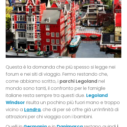
Questa è la domanda che più spesso si legge nei
forum e nei siti di viaggio. Fermo restando che,
come abbiamo scritto, i
parchi Legoland
nel
mondo sono tanti, il confronto per le famiglie
italiane resta sempre tra questi due.
Legoland
Windsor
risulta un pochino più fuori mano e troppo
vicino a
Londra
, che di per sé offre già un’infinità di
attrazioni per chi viaggia con i bambini.
Quelli in
Germania
e in
Danimarca
restano quindi
i