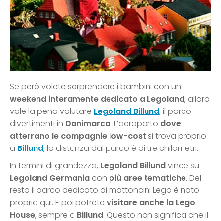
Se però volete sorprendere i bambini con un
weekend interamente dedicato a Legoland
, allora
vale la pena valutare
Legoland Billund
, il parco
divertimenti in
Danimarca
. L’aeroporto
dove
atterrano le compagnie low-cost
si trova proprio
a
Billund
, la distanza dal parco è di tre chilometri.
In termini di grandezza,
Legoland Billund
vince su
Legoland Germania
con
più aree tematiche
. Del
resto il parco dedicato ai mattoncini Lego è nato
proprio qui. E poi potrete
visitare anche la Lego
House
, sempre a
Billund
. Questo non significa che il