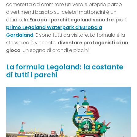
cameretta ad ammirare un vero e proprio parco
divertimenti basato sui celebri mattoncini è un
attimo. In
Europa i parchi Legoland sono tre
, più il
primo Legoland Waterpark d’Europa a
Gardaland
. E sono tutti da visitare. La formula è la
stessa ed è vincente:
diventare protagonisti di un
gioco
. Un sogno di grandi e piccini.
La formula Legoland: la costante
di tutti i parchi