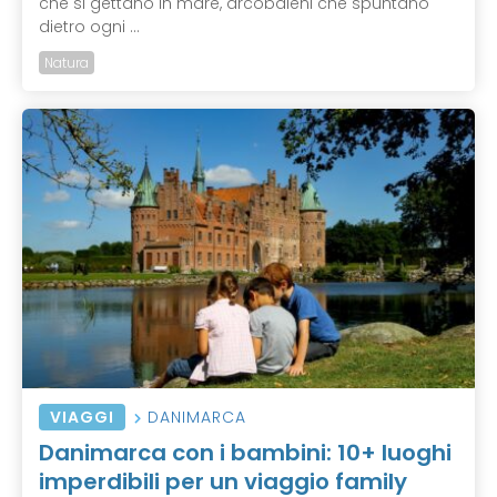
che si gettano in mare, arcobaleni che spuntano
dietro ogni ...
Natura
VIAGGI
DANIMARCA
Danimarca con i bambini: 10+ luoghi
imperdibili per un viaggio family