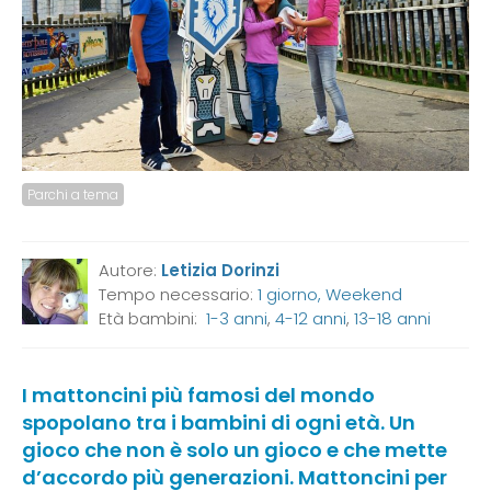
Parchi a tema
Autore:
Letizia Dorinzi
Tempo necessario:
1 giorno, Weekend
Età bambini:
1-3 anni
,
4-12 anni
,
13-18 anni
I mattoncini più famosi del mondo
spopolano tra i bambini di ogni età. Un
gioco che non è solo un gioco e che mette
d’accordo più generazioni. Mattoncini per