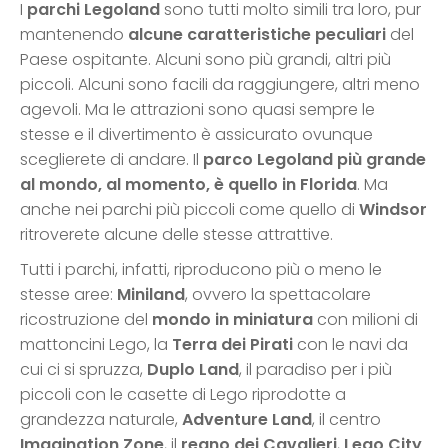
I
parchi Legoland
sono tutti molto simili tra loro, pur
mantenendo
alcune caratteristiche peculiari
del
Paese ospitante. Alcuni sono più grandi, altri più
piccoli. Alcuni sono facili da raggiungere, altri meno
agevoli. Ma le attrazioni sono quasi sempre le
stesse e il divertimento è assicurato ovunque
sceglierete di andare. Il
parco Legoland più grande
al mondo, al momento, è quello in Florida
. Ma
anche nei parchi più piccoli come quello di
Windsor
ritroverete alcune delle stesse attrattive.
Tutti i parchi, infatti, riproducono più o meno le
stesse aree:
Miniland
, ovvero la spettacolare
ricostruzione del
mondo in miniatura
con milioni di
mattoncini Lego, la
Terra dei Pirati
con le navi da
cui ci si spruzza,
Duplo Land
, il paradiso per i più
piccoli con le casette di Lego riprodotte a
grandezza naturale,
Adventure Land
, il centro
Imagination Zone
, il
regno dei Cavalieri
,
Lego City