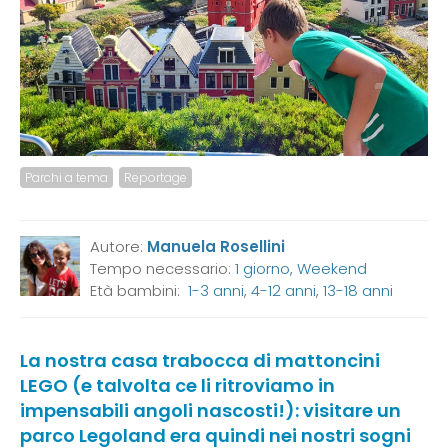
Parchi a tema
Reportage
Autore:
Manuela Rosellini
Tempo necessario:
1 giorno, Weekend
Età bambini:
1-3 anni
,
4-12 anni
,
13-18 anni
La nostra casa trabocca di mattoncini
LEGO (e talvolta ce li ritroviamo in
impensabili angoli nascosti!): visitare un
parco Legoland era quindi nei nostri sogni