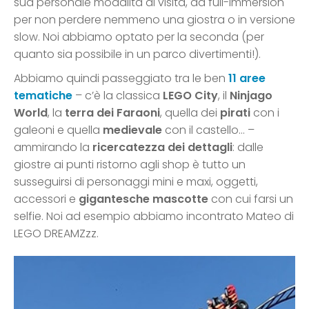
sua personale modalità di visita, da full-immersion
per non perdere nemmeno una giostra o in versione
slow. Noi abbiamo optato per la seconda (per
quanto sia possibile in un parco divertimenti!).
Abbiamo quindi passeggiato tra le ben
11 aree
tematiche
– c’è la classica
LEGO City
, il
Ninjago
World
, la
terra dei Faraoni
, quella dei
pirati
con i
galeoni e quella
medievale
con il castello… –
ammirando la
ricercatezza dei dettagli
: dalle
giostre ai punti ristorno agli shop è tutto un
susseguirsi di personaggi mini e maxi, oggetti,
accessori e
gigantesche mascotte
con cui farsi un
selfie. Noi ad esempio abbiamo incontrato Mateo di
LEGO DREAMZzz.