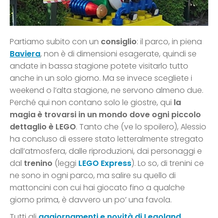
Partiamo subito con un
consiglio
: il parco, in piena
Baviera
, non è di dimensioni esagerate, quindi se
andate in bassa stagione potete visitarlo tutto
anche in un solo giorno. Ma se invece scegliete i
weekend o l’alta stagione, ne servono almeno due.
Perché qui non contano solo le giostre, qui
la
magia è trovarsi in un mondo dove ogni piccolo
dettaglio è LEGO
. Tanto che (ve lo spoilero), Alessio
ha concluso di essere stato letteralmente stregato
dall’atmosfera, dalle riproduzioni, dai personaggi e
dal
trenino
(leggi
LEGO Express
). Lo so, di trenini ce
ne sono in ogni parco, ma salire su quello di
mattoncini con cui hai giocato fino a qualche
giorno prima, è davvero un po’ una favola.
Tutti gli
aggiornamenti e novità di Legoland