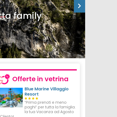
tta family
Offerte in vetrina
Blue Marine Villaggio
Resort
“Prima prenoti e meno
paghi” per tutta la famiglia:
la tua Vacanza ad Agosto
 Cilento!