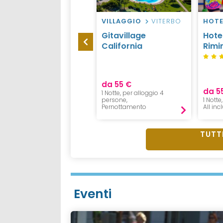
CAMPEGGIO
VILLAGGIO
VITERBO
HOTE
TORTORETO
Gitavillage
Hote
Salinello Village
California
Rimin
da 55 €
da 1068 €
da 5
1 Notte, per alloggio 4
7 Notti, 2 Adulti + 2 Bambini,
persone,
1 Notte,
Pernottamento
Pernottamento
All inc
TUTTI
Eventi