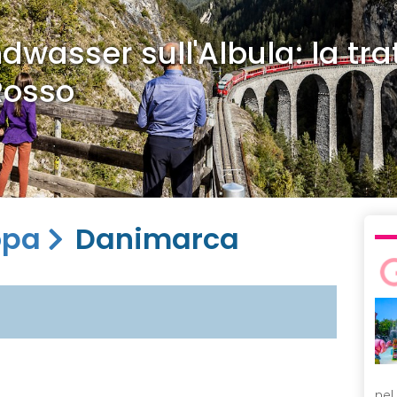
dwasser sull'Albula: la tra
Rosso
opa
Danimarca
nel