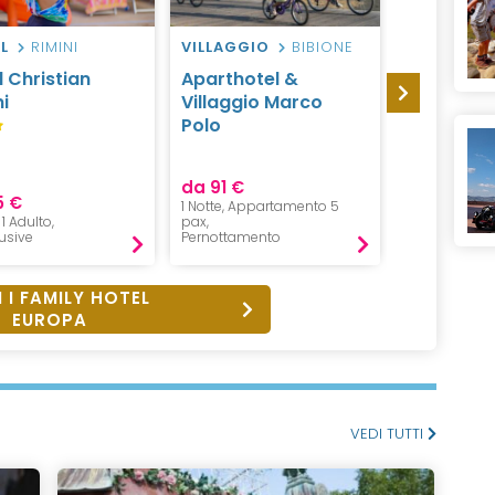
L
RIMINI
VILLAGGIO
BIBIONE
HOTEL
T
l Christian
Aparthotel &
Hotel Pun
i
Villaggio Marco
Est
Polo
Castella
del Golfo
da 91 €
5 €
da 100 €
1 Notte, Appartamento 5
 1 Adulto,
pax,
1 Notte, 2 Adu
lusive
Pernottamento
B&B
 I FAMILY HOTEL
EUROPA
VEDI TUTTI