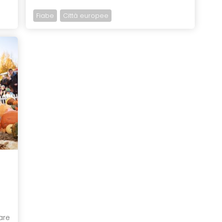
Fiabe
Città europee
are