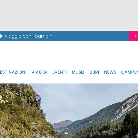
i in viaggio con i bambini
I
ESTINAZIONI
VIAGGI
EVENTI
MUSEI
LIBRI
NEWS
CAMPU