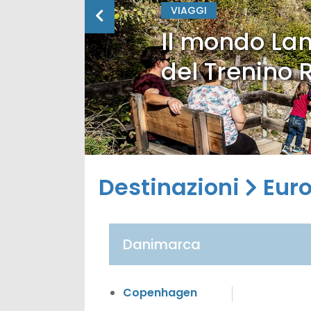
VIAGGI
Il mondo Lan
del Trenino 
Destinazioni
Eur
Danimarca
Copenhagen