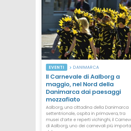
EVENTI
DANIMARCA
Il Carnevale di Aalborg a
maggio, nel Nord della
Danimarca dai paesaggi
mozzafiato
Aalborg, una cittadina della Danimarca
settentrionale, ospita in primavera, tra
musei d’arte e reperti vichinghi, il Carnev
di Aalborg, uno dei carnevali più importa