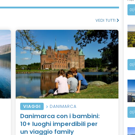
01
VEDI TUTTI
01
VIAGGI
DANIMARCA
01
Danimarca con i bambini:
10+ luoghi imperdibili per
un viaggio family