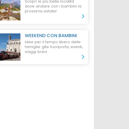
Scopri le più belle località
dove andare con i bambini la
prossima estate!
RAPANI
HOTEL
BRENTONICO
HOTEL
ISOLA
D'ISCHIA
ta Nord-
Family Hotel Polsa
Michelangelo
Family & Spa
mmare
WEEKEND CON BAMBINI
Resort
Idee per il tempo libero delle
S
famiglie: gite fuoriporta, eventi,
viaggi brevi.
da 250 €
lti e 1 Bambino,
7 Notti, 2 Adulti e 2
B&B