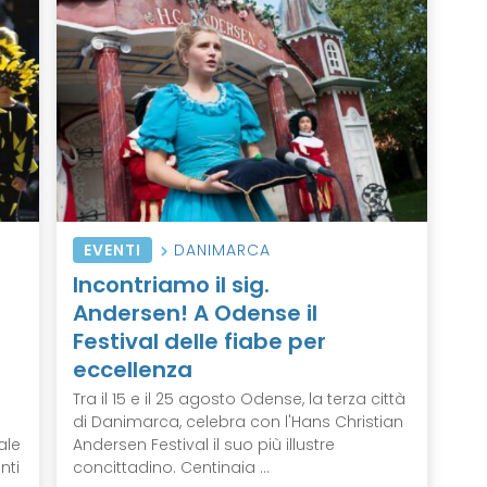
EVENTI
DANIMARCA
Incontriamo il sig.
Andersen! A Odense il
Festival delle fiabe per
eccellenza
Tra il 15 e il 25 agosto Odense, la terza città
di Danimarca, celebra con l'Hans Christian
ale
Andersen Festival il suo più illustre
nti
concittadino. Centinaia ...