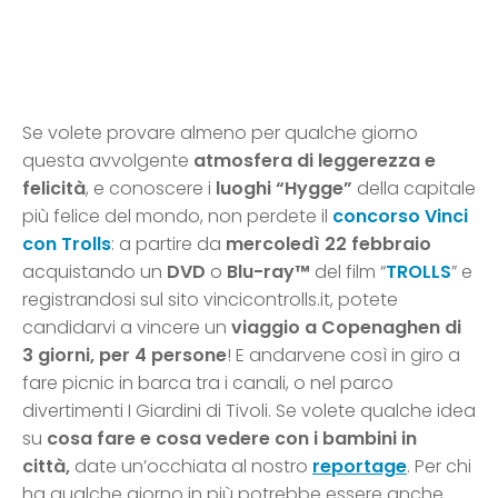
Se volete provare almeno per qualche giorno
questa avvolgente
atmosfera di leggerezza e
felicità
, e conoscere i
luoghi “Hygge”
della capitale
più felice del mondo, non perdete il
concorso Vinci
con Trolls
: a partire da
mercoledì 22 febbraio
acquistando un
DVD
o
Blu-ray™
del film “
TROLLS
” e
registrandosi sul sito vincicontrolls.it, potete
candidarvi a vincere un
viaggio a Copenaghen di
3 giorni, per 4 persone
! E andarvene così in giro a
fare picnic in barca tra i canali, o nel parco
divertimenti I Giardini di Tivoli. Se volete qualche idea
su
cosa fare e cosa vedere con i bambini in
città,
date un’occhiata al nostro
reportage
. Per chi
ha qualche giorno in più potrebbe essere anche