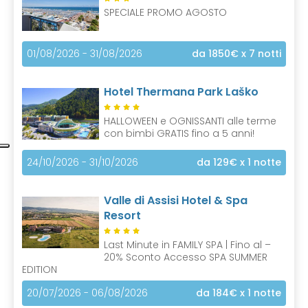
SPECIALE PROMO AGOSTO
01/08/2026 - 31/08/2026
da 1850€
x 7 notti
Hotel Thermana Park Laško
HALLOWEEN e OGNISSANTI alle terme
con bimbi GRATIS fino a 5 anni!
24/10/2026 - 31/10/2026
da 129€
x 1 notte
Valle di Assisi Hotel & Spa
Resort
Last Minute in FAMILY SPA | Fino al –
20% Sconto Accesso SPA SUMMER
EDITION
20/07/2026 - 06/08/2026
da 184€
x 1 notte