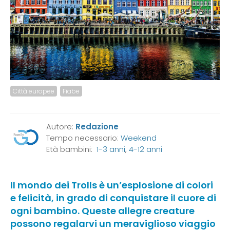
Città europee
Fiabe
Autore:
Redazione
Tempo necessario:
Weekend
Età bambini:
1-3 anni
,
4-12 anni
Il mondo dei Trolls è un’esplosione di colori
e felicità, in grado di conquistare il cuore di
ogni bambino. Queste allegre creature
possono regalarvi un meraviglioso viaggio