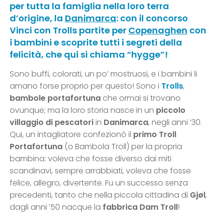
per tutta la famiglia nella loro terra
d’origine, la
Danimarca
: con il concorso
Vinci con Trolls partite per
Copenaghen
con
i bambini e scoprite tutti i segreti della
felicità, che qui si chiama “hygge”!
Sono buffi, colorati, un po’ mostruosi, e i bambini li
amano forse proprio per questo! Sono i
Trolls
,
bambole portafortuna
che ormai si trovano
ovunque; ma la loro storia nasce in un
piccolo
villaggio di pescatori
in
Danimarca
, negli anni ’30.
Qui, un intagliatore confezionò il
primo Troll
Portafortuna
(o Bambola Troll) per la propria
bambina: voleva che fosse diverso dai miti
scandinavi, sempre arrabbiati, voleva che fosse
felice, allegro, divertente. Fu un successo senza
precedenti, tanto che nella piccola cittadina di
Gjøl
,
dagli anni ’50 nacque la
fabbrica Dam Troll
!