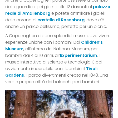
Anche a Copenaghen potete assistere al cambio
della guardia ogni giorno alle 12 davanti al
palazzo
reale di Amalienborg
e potete ammirare i gioielli
della corona al
castello di Rosenborg
, dove c’è
anche un parco bellissimo, perfetto per un picnic.
A Copenaghen ci sono splendidi musei dove vivere
esperienze uniche con i bambini. Dal
Children’s
Museum
, all’interno del National Museum, per i
bambini dai 4 ai 10 anni, all’
Experimentarium
, il
museo interattivo di scienza e tecnologia. E poi
ovviamente imperdibile con i bambini il
Tivoli
Gardens
, il parco divertimenti creato nel 1843, una
vera e propria città dei balocchi per i bambini.