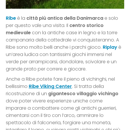
Ribe
è la
città più antica della Danimarca
e solo
per questo vale una visita. Il
centro storico
medievale
con la antiche case in legno e la torre
campanaria della cattedrale vi conquisteranno. A
Ribe sono molto belli anche i parchi gioco.
Riplay
è
un’area ludica con tantissimi giochi immersi nel
verde per arrampicarsi, dondolare, scivolare e un
grande prato per correre e giocare.
Anche a Ribe potete fare il pieno di vichinghi, nel
bellissimo
Ribe Viking Center
. Si tratta della
ricostruzione di un
gigantesco villaggio vichingo
dove poter vivere esperienze uniche come
imparare a combattere come gli antichi guerrieri,
cimentarsi con il tiro con l’arco, ammirare lo
spettacolo di falconeria, forgiare una moneta,
intagliare il legno, cucinare piatti vichinghi e chi più