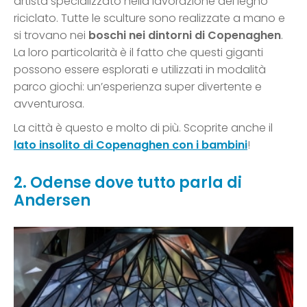
artista specializzato nella lavorazione del legno
riciclato. Tutte le sculture sono realizzate a mano e
si trovano nei
boschi nei dintorni di Copenaghen
.
La loro particolarità è il fatto che questi giganti
possono essere esplorati e utilizzati in modalità
parco giochi: un’esperienza super divertente e
avventurosa.
La città è questo e molto di più. Scoprite anche il
lato insolito di Copenaghen con i bambini
!
2. Odense dove tutto parla di
Andersen