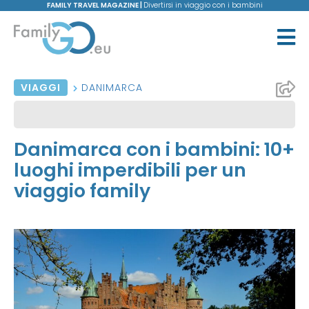
FAMILY TRAVEL MAGAZINE |
Divertirsi in viaggio con i bambini
VIAGGI
DANIMARCA
Danimarca con i bambini: 10+
luoghi imperdibili per un
viaggio family