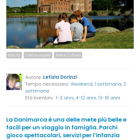
Natura
Città europee
Arte e Cultura
Autore:
Letizia Dorinzi
Tempo necessario:
Weekend, 1 settimana, 2
settimane
Età bambini:
1-3 anni
,
4-12 anni
,
13-18 anni
La Danimarca è una delle mete più belle e
facili per un viaggio in famiglia. Parchi
gioco spettacolari, servizi per l’infanzia