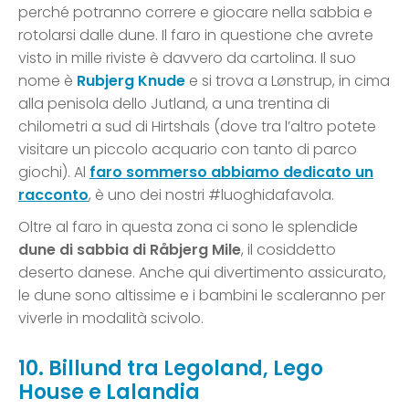
perché potranno correre e giocare nella sabbia e
rotolarsi dalle dune. Il faro in questione che avrete
visto in mille riviste è davvero da cartolina. Il suo
nome è
Rubjerg Knude
e si trova a Lønstrup, in cima
alla penisola dello Jutland, a una trentina di
chilometri a sud di Hirtshals (dove tra l’altro potete
visitare un piccolo acquario con tanto di parco
giochi). Al
faro sommerso abbiamo dedicato un
racconto
, è uno dei nostri #luoghidafavola.
Oltre al faro in questa zona ci sono le splendide
dune di sabbia di Råbjerg Mile
, il cosiddetto
deserto danese. Anche qui divertimento assicurato,
le dune sono altissime e i bambini le scaleranno per
viverle in modalità scivolo.
10. Billund tra Legoland, Lego
House e Lalandia