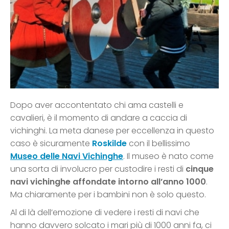
Dopo aver accontentato chi ama castelli e
cavalieri, è il momento di andare a caccia di
vichinghi. La meta danese per eccellenza in questo
caso è sicuramente
Roskilde
con il bellissimo
Museo delle Navi Vichinghe
. Il museo è nato come
una sorta di involucro per custodire i resti di
cinque
navi vichinghe affondate intorno all’anno 1000
.
Ma chiaramente per i bambini non è solo questo.
Al di là dell’emozione di vedere i resti di navi che
hanno davvero solcato i mari più di 1000 anni fa, ci