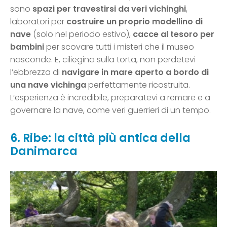
sono
spazi per travestirsi da veri vichinghi
,
laboratori per
costruire un proprio modellino di
nave
(solo nel periodo estivo),
cacce al tesoro per
bambini
per scovare tutti i misteri che il museo
nasconde. E, ciliegina sulla torta, non perdetevi
l’ebbrezza di
navigare in mare aperto a bordo di
una nave vichinga
perfettamente ricostruita.
L’esperienza è incredibile, preparatevi a remare e a
governare la nave, come veri guerrieri di un tempo.
6. Ribe: la città più antica della
Danimarca