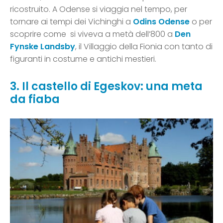
ricostruito. A Odense si viaggia nel tempo, per
tornare ai tempi dei Vichinghi a
Odins Odense
o per
scoprire come si viveva a metà dell’800 a
Den
Fynske Landsby
, il Villaggio della Fionia con tanto di
figuranti in costume e antichi mestieri.
3. Il castello di Egeskov: una meta
da fiaba