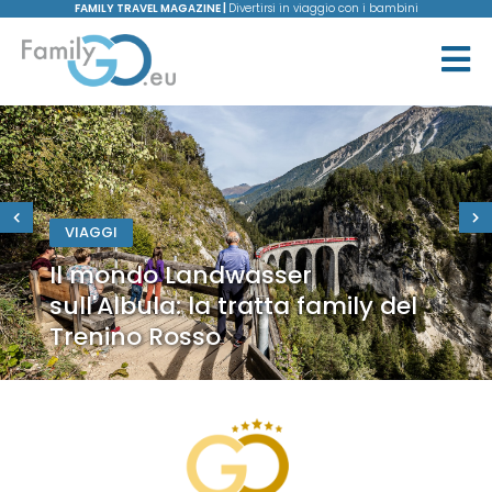
FAMILY TRAVEL MAGAZINE |
Divertirsi in viaggio con i bambini
VIAGGI
Il mondo Landwasser
sull'Albula: la tratta family del
Trenino Rosso