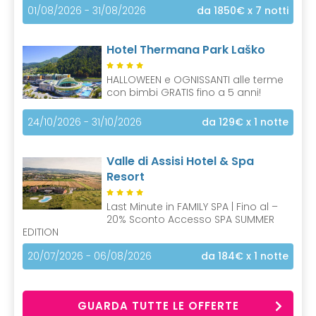
01/08/2026 - 31/08/2026
da 1850€
x 7 notti
Hotel Thermana Park Laško
HALLOWEEN e OGNISSANTI alle terme
con bimbi GRATIS fino a 5 anni!
24/10/2026 - 31/10/2026
da 129€
x 1 notte
Valle di Assisi Hotel & Spa
Resort
Last Minute in FAMILY SPA | Fino al –
20% Sconto Accesso SPA SUMMER
EDITION
20/07/2026 - 06/08/2026
da 184€
x 1 notte
GUARDA TUTTE LE OFFERTE