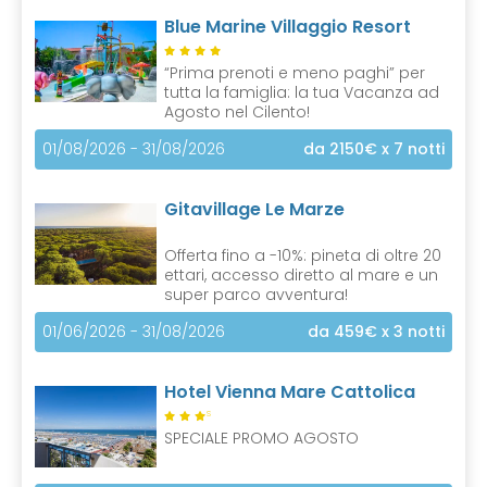
Blue Marine Villaggio Resort
“Prima prenoti e meno paghi” per
tutta la famiglia: la tua Vacanza ad
Agosto nel Cilento!
01/08/2026 - 31/08/2026
da 2150€
x 7 notti
Gitavillage Le Marze
Offerta fino a -10%: pineta di oltre 20
ettari, accesso diretto al mare e un
super parco avventura!
01/06/2026 - 31/08/2026
da 459€
x 3 notti
Hotel Vienna Mare Cattolica
S
SPECIALE PROMO AGOSTO