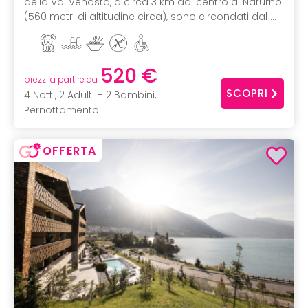
della Val Venosta, a circa 3 km dal centro di Naturno
(560 metri di altitudine circa), sono circondati dal ...
520 €
prezzi a partire da
SCOPRI
4 Notti, 2 Adulti + 2 Bambini,
Pernottamento
OFFERTA