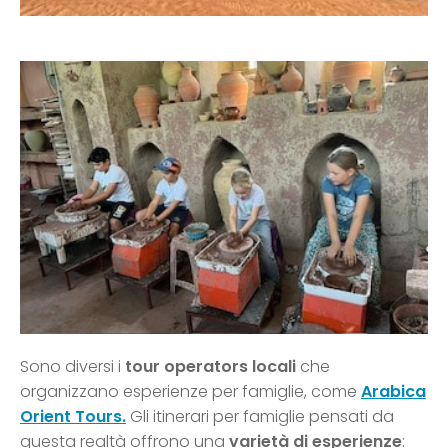
Sono diversi i
tour operators locali
che
organizzano esperienze per famiglie, come
Arabica
Orient Tours.
Gli itinerari per famiglie pensati da
questa realtà offrono una
varietà di esperienze
: