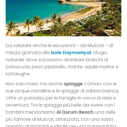
Da valutare anche le escursioni – da Muscat – di
mezza giornata alle
isole Daymaniyat
, rifugio
naturale dove si possono ammirare branchi di
barracuda, pesci pipistrello, mante, aquile marine e
tartarughe.
Non solo mare, ma anche
spiagge
. L’Oman, con le
sue acque cristalline e le spiagge di sabbia bianca,
offre un paradiso per le famiglie in cerca di relax e
avventura. Tra le spiagge più belle da vivere con i
bambini menzioniamo
Al Qurum Beach
, una delle
più famose di Muscat, attrezzata, con una vasta
gamma di ristoranti e ideale per una passeggiata