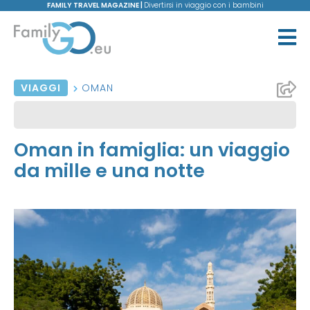
FAMILY TRAVEL MAGAZINE |
Divertirsi in viaggio con i bambini
VIAGGI
OMAN
Oman in famiglia: un viaggio
da mille e una notte