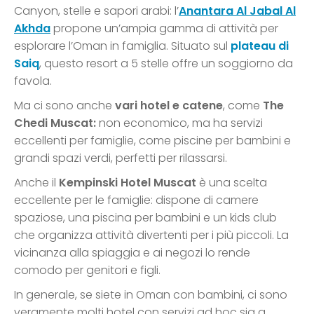
Canyon, stelle e sapori arabi: l’
Anantara Al Jabal Al
Akhda
propone un’ampia gamma di attività per
esplorare l’Oman in famiglia. Situato sul
plateau di
Saiq
, questo resort a 5 stelle offre un soggiorno da
favola.
Ma ci sono anche
vari hotel e catene
, come
The
Chedi Muscat:
non economico, ma ha servizi
eccellenti per famiglie, come piscine per bambini e
grandi spazi verdi, perfetti per rilassarsi.
Anche il
Kempinski Hotel Muscat
è una scelta
eccellente per le famiglie: dispone di camere
spaziose, una piscina per bambini e un kids club
che organizza attività divertenti per i più piccoli. La
vicinanza alla spiaggia e ai negozi lo rende
comodo per genitori e figli.
In generale, se siete in Oman con bambini, ci sono
veramente molti hotel con servizi ad hoc sia a