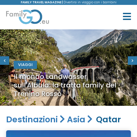
FAMILY TRAVEL MAGAZINE |
Divertirsi in viaggio con i bambini
VIAGGI
Il mondo Landwasser
sull'Albula: la tratta family del
Trenino Rosso
Destinazioni
Asia
Qatar