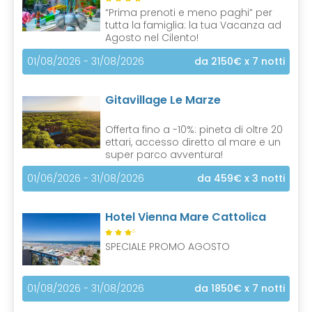
“Prima prenoti e meno paghi” per
tutta la famiglia: la tua Vacanza ad
Agosto nel Cilento!
01/08/2026 - 31/08/2026
da 2150€
x 7 notti
Gitavillage Le Marze
Offerta fino a -10%: pineta di oltre 20
ettari, accesso diretto al mare e un
super parco avventura!
01/06/2026 - 31/08/2026
da 459€
x 3 notti
Hotel Vienna Mare Cattolica
S
SPECIALE PROMO AGOSTO
01/08/2026 - 31/08/2026
da 1850€
x 7 notti