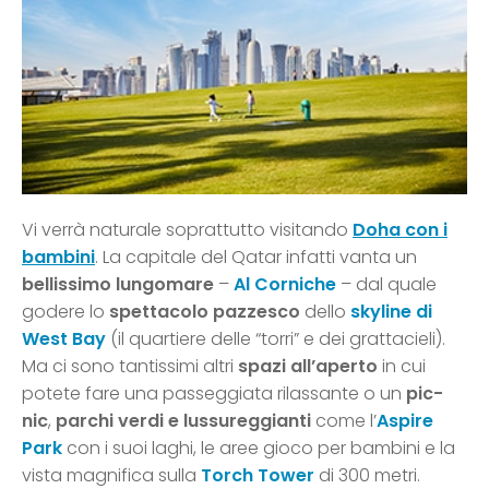
Vi verrà naturale soprattutto visitando
Doha con i
bambini
. La capitale del Qatar infatti vanta un
bellissimo lungomare
–
Al Corniche
– dal quale
godere lo
spettacolo pazzesco
dello
skyline di
West Bay
(il quartiere delle “torri” e dei grattacieli).
Ma ci sono tantissimi altri
spazi all’aperto
in cui
potete fare una passeggiata rilassante o un
pic-
nic
,
parchi verdi e lussureggianti
come l’
Aspire
Park
con i suoi laghi, le aree gioco per bambini e la
vista magnifica sulla
Torch Tower
di 300 metri.