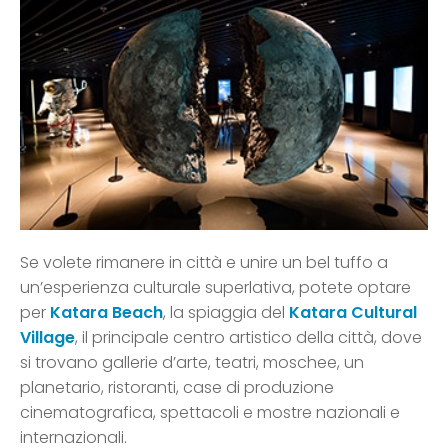
Se volete rimanere in città e unire un bel tuffo a
un’esperienza culturale superlativa, potete optare
per
Katara Beach
, la spiaggia del
Katara Cultural
Village
, il principale centro artistico della città, dove
si trovano gallerie d’arte, teatri, moschee, un
planetario, ristoranti, case di produzione
cinematografica, spettacoli e mostre nazionali e
internazionali.