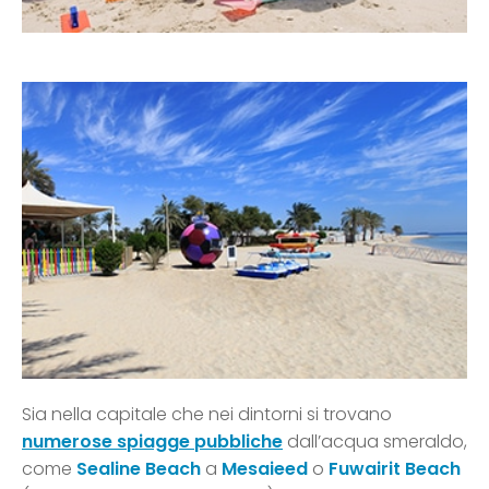
Sia nella capitale che nei dintorni si trovano
numerose spiagge pubbliche
dall’acqua smeraldo,
come
Sealine Beach
a
Mesaieed
o
Fuwairit Beach