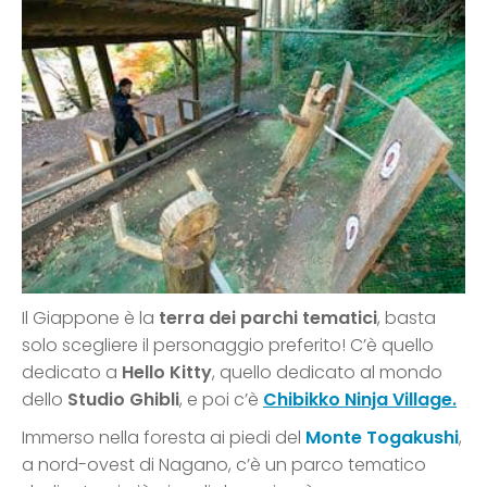
Il Giappone è la
terra dei parchi tematici
, basta
solo scegliere il personaggio preferito! C’è quello
dedicato a
Hello Kitty
, quello dedicato al mondo
dello
Studio Ghibli
, e poi c’è
Chibikko Ninja Village.
Immerso nella foresta ai piedi del
Monte Togakushi
,
a nord-ovest di Nagano, c’è un parco tematico