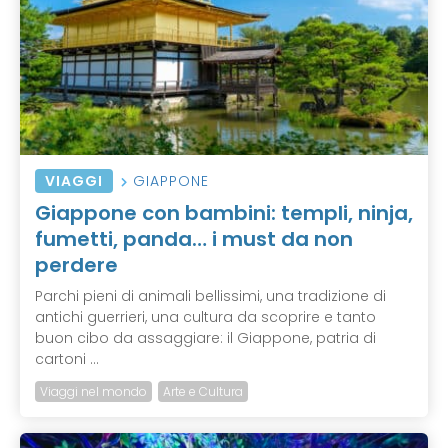
VIAGGI
GIAPPONE
Giappone con bambini: templi, ninja,
fumetti, panda… i must da non
perdere
Parchi pieni di animali bellissimi, una tradizione di
antichi guerrieri, una cultura da scoprire e tanto
buon cibo da assaggiare: il Giappone, patria di
cartoni ...
Viaggi nel mondo
Arte e Cultura