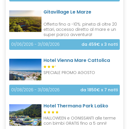
Gitavillage Le Marze
Offerta fino a -10%: pineta di oltre 20
ettari, accesso diretto al mare e un
super parco avventura!
01/06/2026 - 31/08/2026
da 459€
x 3 notti
Hotel Vienna Mare Cattolica
S
SPECIALE PROMO AGOSTO
01/08/2026 - 31/08/2026
da 1850€
x 7 notti
Hotel Thermana Park Laško
HALLOWEEN e OGNISSANTI alle terme
con bimbi GRATIS fino a 5 anni!