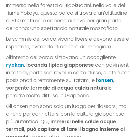
Immerso nella foresta di Jigokudani, nella valle del
fiume Yokoyu, questo parco si trova a un’altitudine
di 850 metri ed è coperto di neve per gran parte
dell’anno: uno spettacolo naturale mozzafiato.
Le scimmie del parco vivono libere e devono essere
rispettate, evitando di dar loro da mangiare.
All’interno del parco si trovano un accogliente
ryokan
,
locanda tipica giapponese
con pavimenti
in tatami, porte scorrevoli in carta di riso, e letti futon
posizionati direttamente sul tatami, e l’
onsen
,
sorgente termale di acqua calda naturale
,
peraltro molto diffusa in Giappone.
Gli onsen non sono solo un luogo per rilassarsi, ma
anche per connettersi con la cultura giapponese
più autentica. Qui,
immersi nelle calde acque
termali, può capitare di fare il bagno insieme ai
macachi
, circondati dalla neve.