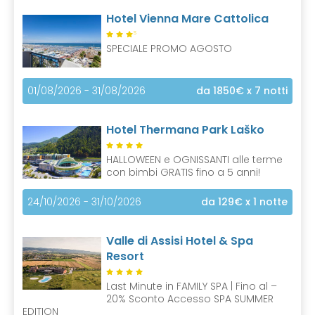
Hotel Vienna Mare Cattolica
S
SPECIALE PROMO AGOSTO
01/08/2026 - 31/08/2026
da 1850€
x 7 notti
Hotel Thermana Park Laško
HALLOWEEN e OGNISSANTI alle terme
con bimbi GRATIS fino a 5 anni!
24/10/2026 - 31/10/2026
da 129€
x 1 notte
Valle di Assisi Hotel & Spa
Resort
Last Minute in FAMILY SPA | Fino al –
20% Sconto Accesso SPA SUMMER
EDITION