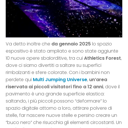
Va detto inoltre che
da gennaio 2025
lo spazio
espositivo è stato ampliato e sono state aggiunte
10 nuove opere sbalorditive, tra cui
Athletics Forest
,
dove ci siamo divertiti a saltare su superfici
rimbalzanti e sfere colorate. Con i bambini non
perdete qui
Multi Jumping Universe
,
un’area
riservata ai piccoli visitatori fino a 12 anni
, dove il
pavimento è una grande superficie elastica:
saltando, i più piccoli possono “deformare” lo
spazio digitale attorno a loro, attirare polvere di
stelle, far nascere nuove stelle e persino creare un
“buco nero” che risucchia gli elementi circostanti. Un