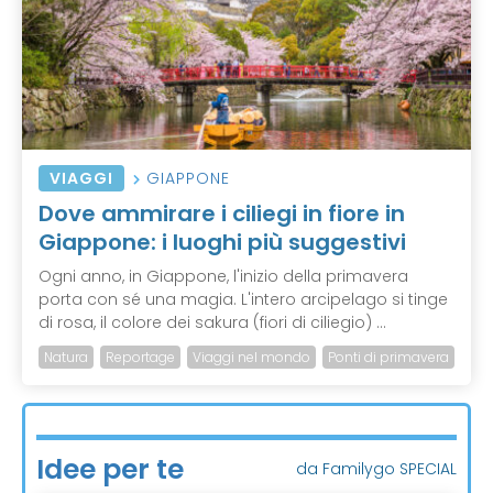
VIAGGI
GIAPPONE
Dove ammirare i ciliegi in fiore in
Giappone: i luoghi più suggestivi
Ogni anno, in Giappone, l'inizio della primavera
porta con sé una magia. L'intero arcipelago si tinge
di rosa, il colore dei sakura (fiori di ciliegio) ...
Natura
Reportage
Viaggi nel mondo
Ponti di primavera
Idee per te
da Familygo SPECIAL