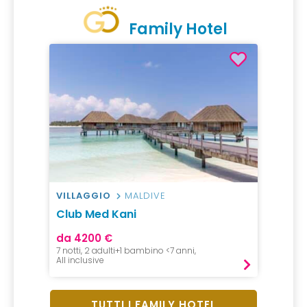
Family Hotel
VILLAGGIO
MALDIVE
Club Med Kani
da 4200 €
7 notti, 2 adulti+1 bambino <7 anni,
All inclusive
TUTTI I FAMILY HOTEL