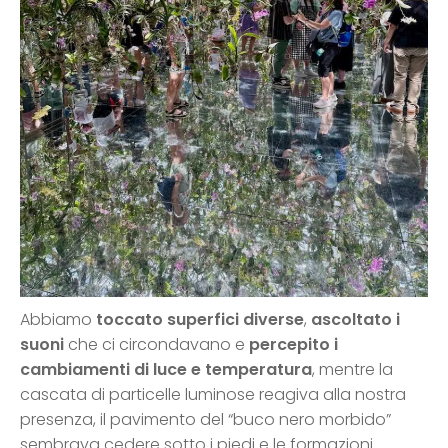
Abbiamo
toccato superfici diverse
,
ascoltato i
suoni
che ci circondavano e
percepito i
cambiamenti di luce e temperatura
, mentre la
cascata di particelle luminose reagiva alla nostra
presenza, il pavimento del “buco nero morbido”
sembrava cedere sotto i piedi e le formazioni