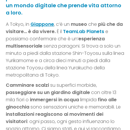
un mondo digitale che prende vita attorno
a loro.
A Tokyo, in
Giappone
, c’è un
museo
che
più che da
visitare… è da vivere.
È il
TeamLab Planets
e
possiamo confermare che è un’
esperienza
multisensoriale
senza paragoni. Si trova a solo un
minuto a piedi dalla stazione Shin-Toyosu sulla linea
Yurikamome e a circa dieci minuti a piedi dalla
stazione Toyosu della linea Yurakucho della
metropolitana di Tokyo.
Camminare scalzi
su superfici morbide,
passeggiare su un giardino digitale
con oltre 13
mila fiori o
immergersi in acqua
limpida
fino alle
ginocchia
sono sensazioni uniche e memorabili. Le
installazioni reagiscono ai movimenti dei
visitatori
: ogni passo, ogni gesto influenzano lo
spazio attorno. Ci siamo stati, e qui vi raccontiamo