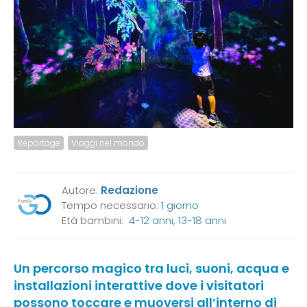
Reportage
Viaggi nel mondo
Autore:
Redazione
Tempo necessario:
1 giorno
Età bambini:
4-12 anni
,
13-18 anni
Un percorso magico tra luci, suoni, acqua e
installazioni interattive dove i visitatori
possono toccare e muoversi all’interno di